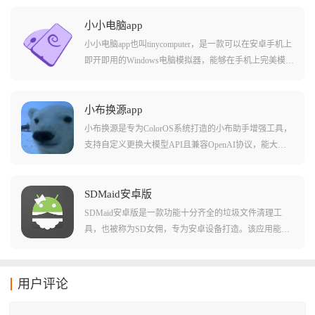
购物软件，AdClose的原理是从底层拦截这些广告SDK的
初始化和网络请求，让广告根本没机会加载出来，只要
小小电脑app
激活它，你的手机就能重回那个没有广告的时代。
小小电脑app也叫tinycomputer，是一款可以在安卓手机上
即开即用的Windows电脑模拟器，能够在手机上完美模拟
出win10/11系统。操作十分简单，打开APP就能快速安
装，安装完成后在控制界面简单设置一下，点击开启按
钮就能在安卓手机上畅快运行Windows。软件提供常用软
小布换源app
件的一键安装指令，让你告别四处搜寻安装包、繁琐手
小布换源是专为ColorOS系统打造的小布助手增强工具，
动安装的困扰，一键就能轻松搞定。同时支持自由调整
支持自定义更换大模型API且兼容OpenAI协议，能大幅
屏幕缩放，无论手机屏幕是大是小都能找到最合适的显
提升小布的AI交互能力。软件专为安卓端打造，能够帮
示效果。
助用户快速更换host文件或者dns设置，解决下载失败或
者速度较慢的问题。页面设计非常简单，功能也很直
SDMaid安卓版
观，新手也能很快熟练操作使用。无论是上网玩游戏还
SDMaid安卓版是一款功能十分齐全的垃圾文件清理工
是下载文件，使用小布换源可以有效提高网速，非常适
具，也被称为SD女佣，专为安卓设备打造。该应用能够
合下载。
自动帮助用户扫描手机中的文件残留、垃圾文件和缓存
文件等，并给予提示方便用户进行清理。软件原生简体
中文界面，无广告、无推送，占用空间小巧，操作起来
用户评论
十分简便。由于运行在超级权限之上，root后能够对系统
垃圾进行深度清理，功能非常强大。无论是日常使用还