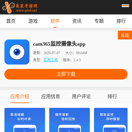
首页
游戏
软件
资讯
专题
排行
首页
游戏
应用
资讯
反馈
专题
榜单
cam365监控摄像头app
更新：
2026-07-07
大小：
69.64M
类型：
实用工具
版本：
1.4.5
立即下载
应用介绍
应用信息
用户评论
排行