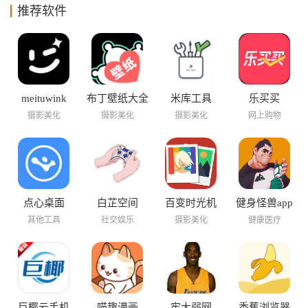
推荐软件
meituwink
布丁壁纸大全
米库工具
乐买买
摄影美化
摄影美化
摄影美化
网上购物
点心桌面
白芷空间
百变时光机
健身怪兽app
其他工具
社交娱乐
摄影美化
健康医疗
巨椰云手机
喵趣漫画
牢大弱网
香蕉浏览器