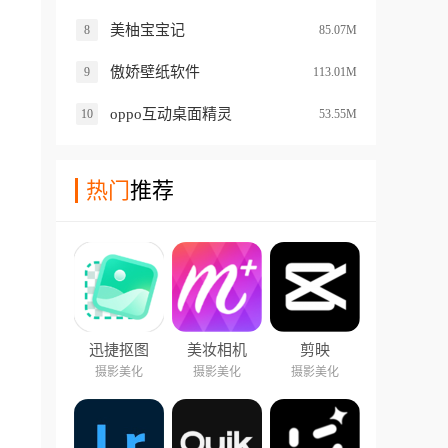
美柚宝宝记
8
85.07M
傲娇壁纸软件
9
113.01M
oppo互动桌面精灵
10
53.55M
热门
推荐
迅捷抠图
美妆相机
剪映
摄影美化
摄影美化
摄影美化