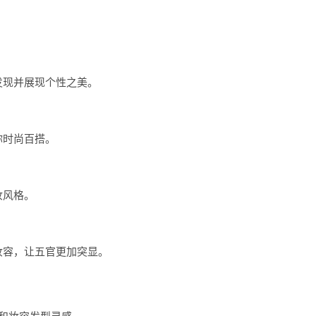
发现并展现个性之美。
你时尚百搭。
妆风格。
妆容，让五官更加突显。