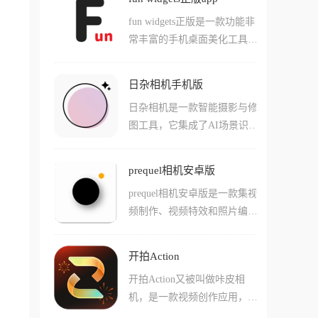
简单，无论是新手还是老手都
容设置为手机主屏、锁屏壁
fun widgets正版是一款功能非
可以使用，还能一键将图片智
纸，也可自定义来电铃声、消
常丰富的手机桌面美化工具，
能转化成像素图，用户也可以
息提示音、闹钟音效，还能为
在这款app中用户们可以通过
自由绘画，自定义画布的尺
不同联系人单独分配专属铃
各种方式来为玩家们获取各种
寸，还能通过各种高级工具充
声，是一款非常有趣的软件。
日杂相机手机版
高清晰度的优质桌面小工具。
分发挥自己的画工，绘画的时
日杂相机是一款智能摄影与修
软件中小工具数量非常多，有
候也十分流畅。
图工具，它集成了AI场景识别
着不同的款式，其中不少的小
技术，能根据你拍的是美食、
工具还有着非常实用的功能，
人像还是风景，自动推算出最
比如说自定义尺寸自定义透明
prequel相机安卓版
匹配的色调，不仅能拍出清透
度等等。软件还支持用户们自
prequel相机安卓版是一款集视
的皮肤，还自带强大的电影级
由设计桌面的每个部分，让您
频制作、视频特效和照片编辑
虚化和动态柔焦功能，让你即
体验到十分好玩的游戏乐趣！
功能于一体的专业级摄影应
使在乱糟糟的街道上，也能拍
用，为广大用户提供令人惊叹
出杂志封面感。
开拍Action
的滤镜、特效和编辑工具。软
开拍Action又被叫做咔皮相
件内置丰富的复古、电影、光
机，是一款视频创作应用，它
晕等多种风格滤镜，让用户在
最大的特色在于智能协同，就
拍摄过程中就能为照片和视频