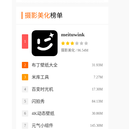
是在你拍摄的同时系统已经在
添加个性化色调和氛围。除了
底层为你进行实时调色和人像
摄影美化
榜单
强大的滤镜库外，应用还提供
处理，无论你是想记录生活碎
专业的编辑工具，包括裁剪、
片的 Vlogger，还是需要快速
旋转、亮度对比度调整等功
meituwink
出片的短视频创作者，咔Acti
能，满足用户对照片视频的精
1
on都能帮你省去繁琐的后期步
细修饰需求。软件每周都会更
骤，实现一键成片，能够大大
新新的工具、滤镜和预设，确
摄影美化 / 96.54M
提升拍摄的效率。
保用户始终能体验到最前沿的
创意效果，即使是摄影新手也
布丁壁纸大全
2
31.93M
能轻松制作出专业级别的作
米库工具
3
7.27M
品。
百变时光机
4
17.30M
闪拍秀
5
84.13M
4K动态壁纸
6
30.86M
元气小组件
7
145.30M