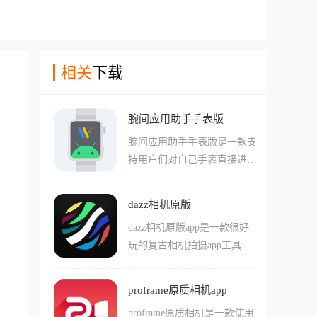
相关
下载
腕间应用助手手表版
腕间应用助手手表版是一款支
持用户们对自己手表直接进行
adb调试和安装的app，由于很
多手表系统很封闭，许多功能
dazz相机原版
也是无法使用的，这款软件就
dazz相机原版app是一款很好
能够简单的帮助用户们直接安
玩的复古相机拍摄app工具，
装各种不同样的应用，并且直
这款软件中用户们可以轻松的
接进行各种命令行的操作。在
使用各种不同的滤镜，还原您
这款软件中还支持用户们进行
proframe原质相机app
想要的现实相机拍摄效果。在
各种手表软件的获取和安装，
proframe原质相机是一款使用
软件中用户们可以使用多种不