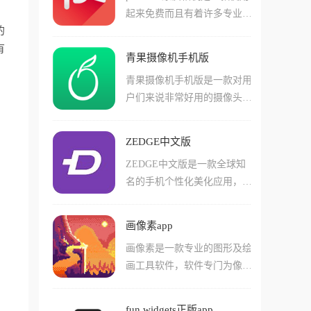
并且允许对手表的细致权限进
起来免费而且有着许多专业功
同类型的照片底片，还有不同
行修改，使用起来非常轻松！
的
能的相机app，在这款app中用
的滤镜组合形成特殊的成像效
有
户们可以使用上很多和普通单
果！软件中用户们还能参照一
青果摄像机手机版
反相机类似的功能，其中包括
些著名照片或者是摄影师的滤
青果摄像机手机版是一款对用
许多非常有趣的底片效果和特
镜类型，直接复制他们的出片
户们来说非常好用的摄像头管
殊的滤镜功能，还有各种延时
效果！这对于不知道怎么搭配
理app，在这款软件中用户们
快门等有趣的应用方式，让您
滤镜的用户来说还挺管用的！
能够直接通过手机在线观看摄
使用手机就能体验到类似单反
ZEDGE中文版
像头内的高清视频直播内容，
相机的效果！在这款软件中用
ZEDGE中文版是一款全球知
还能听到很多双向通话的内
户们还能拍摄各种不同类型的
名的手机个性化美化应用，操
容。软件中支持用户们直接设
相片，并且在线和其他用户们
作简单易懂，轻轻松松就能上
置监控功能，还能进行连续的
共享！
手。软件汇集海量高清静态壁
录像。软件有着非常优质的夜
画像素app
纸、动态3D壁纸资源，覆盖
视能力和云录像功能，支持多
画像素是一款专业的图形及绘
风景、艺术、潮流等多元风
种主被动检测，让您不用操心
画工具软件，软件专门为像素
格，同时拥有百万级高品质铃
也能关注家中的一举一动！
艺术爱好者打造，它的页面设
声库，涵盖流行音乐、特色音
计简洁干净，使用方法也非常
效等丰富品类，支持一键将内
fun widgets正版app