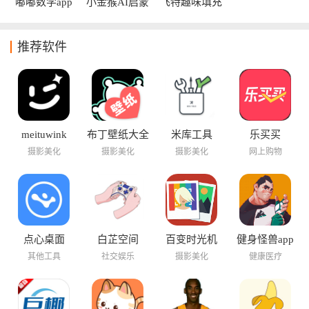
是逻辑思维训练的内容，有效帮助孩子全面发展自己的认知能
嘟嘟数学app
小金猴AI启蒙
飞特趣味填充
力和学习兴趣。
推荐软件
meituwink
布丁壁纸大全
米库工具
乐买买
摄影美化
摄影美化
摄影美化
网上购物
点心桌面
白芷空间
百变时光机
健身怪兽app
其他工具
社交娱乐
摄影美化
健康医疗