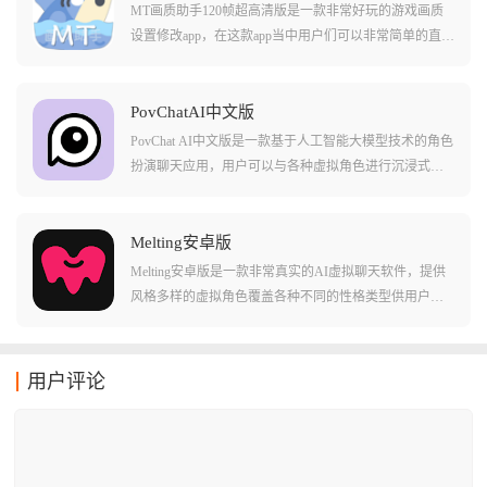
验沉浸式的角色扮演对话。平台还设有论坛专区，用户
MT画质助手120帧超高清版是一款非常好玩的游戏画质
可以与创作者交流心得，学习角色卡创作技巧，获取创
设置修改app，在这款app当中用户们可以非常简单的直接
作灵感。此外应用内置多种AI模型和参数调节功能，让
利用辅助工具中的各种设置来提高游戏中画面的表现，
每次对话都能获得最符合个人喜好的体验。
并且直接满足用户们各种不同的个性化游戏需求，比如
有的玩家想要利用这款软件增加游戏的帧率，有的玩家
PovChatAI中文版
需要这款软件来提高画面的色彩和表现。总体上来说这
PovChat AI中文版是一款基于人工智能大模型技术的角色
款软件确实可以做到这些目标，而且不需要额外的root权
扮演聊天应用，用户可以与各种虚拟角色进行沉浸式互
限哦!
动体验。软件内置丰富的角色库，涵盖动漫、游戏、影
视等多个领域的知名人物，支持自定义创建专属角色。
采用先进的自然语言处理技术，能够理解上下文语境并
Melting安卓版
进行流畅自然的对话互动。支持多语言交互包括中文，
Melting安卓版是一款非常真实的AI虚拟聊天软件，提供
让不同地区用户都能无障碍使用。无论是想要与二次元
风格多样的虚拟角色覆盖各种不同的性格类型供用户选
角色聊天，还是体验虚拟伴侣陪伴，PovChat AI都能满足
择。用户可以自由选择喜欢的AI角色进行互动，还可以
用户的个性化需求。
自定义角色的性格、外观等属性，打造专属于你的AI伴
侣。软件支持无限制词聊天，接入了各大顶尖AI模型确
用户评论
保回复质量和速度。通过亲密度升级、回忆收藏、专属
称呼等设计，赋予虚拟关系成长的仪式感。在不同的剧
场场景中体验沉浸式的角色扮演，享受个性化的情感陪
伴，24小时为你提供聊天互动服务。