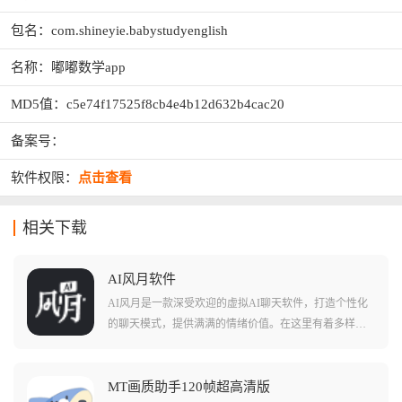
包名：com.shineyie.babystudyenglish
名称：嘟嘟数学app
MD5值：c5e74f17525f8cb4e4b12d632b4cac20
备案号：
软件权限：
点击查看
相关下载
AI风月软件
AI风月是一款深受欢迎的虚拟AI聊天软件，打造个性化
的聊天模式，提供满满的情绪价值。在这里有着多样丰
富的角色选择，每位角色都有自己的优势和特点，支持
打造专属的AI角色并添加到聊天列表中。用户可以不受
词汇限制地畅所欲言，随时随地与AI进行深入交流，体
MT画质助手120帧超高清版