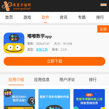
首页
游戏
软件
资讯
专题
排行
首页
游戏
应用
资讯
反馈
专题
榜单
嘟嘟数学app
更新：
2026-07-07
大小：
79.51M
类型：
其他工具
版本：
3.2.8
立即下载
应用介绍
应用信息
用户评论
排行