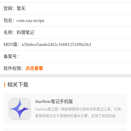
官网：暂无
包名：com.xay.recipe
名称：料理笔记
MD5值：a59abce5aede24f2c1b681251f9fa5b3
备案号：
软件权限：
点击查看
相关下载
StarNote笔记手机版
StarNote笔记是一款能够随身记录的手机笔记工具，它有
意思的地方在于其独特的墨水引擎，实现了极低的延迟
响应，不仅能模拟钢笔、铅笔、艺术笔等多种笔触，还
能根据你的书写力度自动变化笔锋，配合强大的字迹美