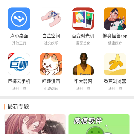
点心桌面
白芷空间
百变时光机
健身怪兽app
其他工具
社交娱乐
摄影美化
健康医疗
巨椰云手机
喵趣漫画
牢大弱网
香蕉浏览器
其他工具
小说阅读
其他工具
其他工具
最新专题