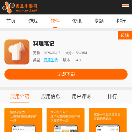
首页
游戏
软件
资讯
专题
排行
首页
游戏
应用
资讯
反馈
专题
榜单
料理笔记
更新：
2026-07-07
大小：
58.88M
类型：
便捷生活
版本：
3.4.3
立即下载
应用介绍
应用信息
用户评论
排行