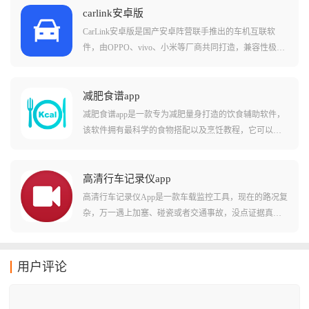
化功能，即便在屏幕上随意涂写，也能呈现出整洁、美
carlink安卓版
观的艺术效果。
CarLink安卓版是国产安卓阵营联手推出的车机互联软
件，由OPPO、vivo、小米等厂商共同打造，兼容性极
强，适配OPPO、vivo、小米等主流安卓手机以及长安、
吉利、领克、零跑等众多品牌车型。这款应用能让手机
秒变车钥匙，在车机上也能享受导航、音乐、电话、视
减肥食谱app
频等功能，同时具备强大的投屏性能，支持有线或无线
减肥食谱app是一款专为减肥量身打造的饮食辅助软件，
连接。通过蓝牙完成首次配对后，后续可以自动连接无
该软件拥有最科学的食物搭配以及烹饪教程，它可以有
需反复操作，用户还可以通过语音控制导航、音乐等功
效帮助用户避免高热量的食物，轻松实现低卡饮食、帮
能，保障行车安全。CarLink内置ICCOA语音助手可离线
你告别瞎吃，精准把控每日热量缺口。软件内置的海量
唤醒，直接用语音命令汽车执行对应操作，还支持远程
烹饪教程每一道食谱都标注了详细的食材用量、热量数
高清行车记录仪app
开关空调、锁车、鸣笛、监测胎压、检测故障码等实用
值和操作步骤，从10分钟快手早餐到营养均衡的减脂晚
高清行车记录仪App是一款车载监控工具，现在的路况复
功能，没有隐藏费用，不管是出行还是娱乐都能满足。
餐，简单易学，小白也能轻松上手。
杂，万一遇上加塞、碰瓷或者交通事故，没点证据真是
说不清，这款软件能完美连接你的车载镜头，不仅画质
清晰，还能随时随地通过手机调取历史视频，它就像一
个永远不会疲劳的保镖，默默记录你行驶的每一秒。
用户评论