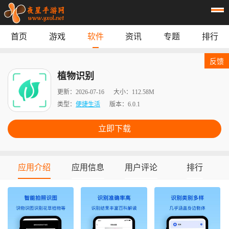
首页
游戏
软件
资讯
专题
排行
首页
游戏
应用
资讯
反馈
专题
榜单
植物识别
更新：
2026-07-16
大小：
112.58M
类型：
便捷生活
版本：
6.0.1
立即下载
应用介绍
应用信息
用户评论
排行