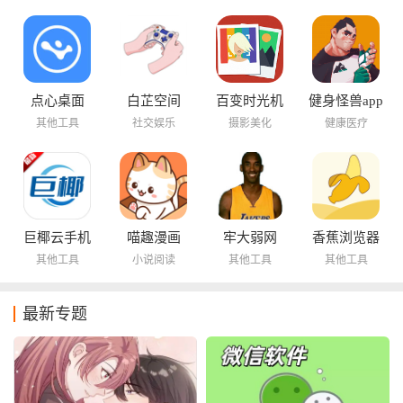
点心桌面
白芷空间
百变时光机
健身怪兽app
其他工具
社交娱乐
摄影美化
健康医疗
巨椰云手机
喵趣漫画
牢大弱网
香蕉浏览器
其他工具
小说阅读
其他工具
其他工具
最新专题