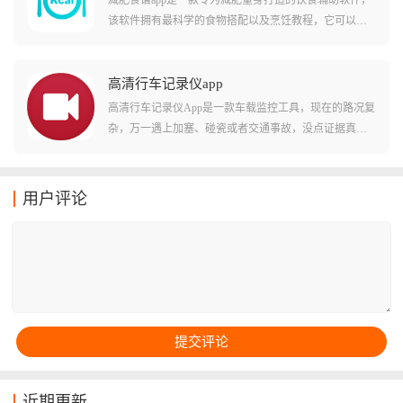
减肥食谱app是一款专为减肥量身打造的饮食辅助软件，
连接。通过蓝牙完成首次配对后，后续可以自动连接无
该软件拥有最科学的食物搭配以及烹饪教程，它可以有
需反复操作，用户还可以通过语音控制导航、音乐等功
效帮助用户避免高热量的食物，轻松实现低卡饮食、帮
能，保障行车安全。CarLink内置ICCOA语音助手可离线
你告别瞎吃，精准把控每日热量缺口。软件内置的海量
唤醒，直接用语音命令汽车执行对应操作，还支持远程
烹饪教程每一道食谱都标注了详细的食材用量、热量数
高清行车记录仪app
开关空调、锁车、鸣笛、监测胎压、检测故障码等实用
值和操作步骤，从10分钟快手早餐到营养均衡的减脂晚
高清行车记录仪App是一款车载监控工具，现在的路况复
功能，没有隐藏费用，不管是出行还是娱乐都能满足。
餐，简单易学，小白也能轻松上手。
杂，万一遇上加塞、碰瓷或者交通事故，没点证据真是
说不清，这款软件能完美连接你的车载镜头，不仅画质
清晰，还能随时随地通过手机调取历史视频，它就像一
个永远不会疲劳的保镖，默默记录你行驶的每一秒。
用户评论
近期更新