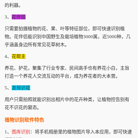
的利器。
3、
花伴侣
只需要拍摄植物的花、果、叶等特征部位，即可快速识别植
物。花伴侣能识别中国野生及栽培植物3000属，近5000种，几
乎涵盖身边所有常见花草树木。
4、
花帮主
养花、护花，聚集了行业专家、民间高手也有养花小白，主旨
打造一个养花人交流互动的平台，成为养花者的大本营。
5、
发现识花
用户只需拍照就能识别出相片中的花卉种类，让植物控告别有
花不识花的窘态。
植物识别软件特色
1、
图库识别
：将手机相册里的植物图片导入本应用，即可快速