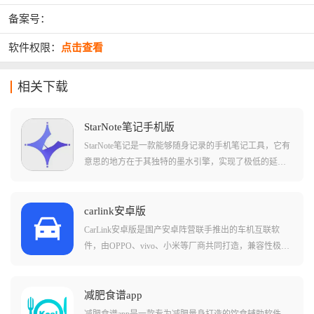
备案号：
软件权限：
点击查看
相关下载
StarNote笔记手机版
StarNote笔记是一款能够随身记录的手机笔记工具，它有
意思的地方在于其独特的墨水引擎，实现了极低的延迟
响应，不仅能模拟钢笔、铅笔、艺术笔等多种笔触，还
能根据你的书写力度自动变化笔锋，配合强大的字迹美
化功能，即便在屏幕上随意涂写，也能呈现出整洁、美
carlink安卓版
观的艺术效果。
CarLink安卓版是国产安卓阵营联手推出的车机互联软
件，由OPPO、vivo、小米等厂商共同打造，兼容性极
强，适配OPPO、vivo、小米等主流安卓手机以及长安、
吉利、领克、零跑等众多品牌车型。这款应用能让手机
秒变车钥匙，在车机上也能享受导航、音乐、电话、视
减肥食谱app
频等功能，同时具备强大的投屏性能，支持有线或无线