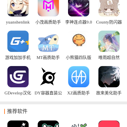
选的游戏辅助软件推荐，帮助你根据不同游戏和使用场景选择
更加适合的软件，让游戏运行更加流畅、操作更加便捷。
yuanshenlink
小茂画质助手
李神连点器9.0
County防闪器
抽卡分析
pro120帧
科技版
app
游戏加加手机
MT画质助手
小熊猫四队版
唯雨超自然
版
120帧超高清
app
Max app
版
GDevelop汉化
DY容器直装公
XZ画质助手
故来美化助手
版
益版
app
app
推荐软件