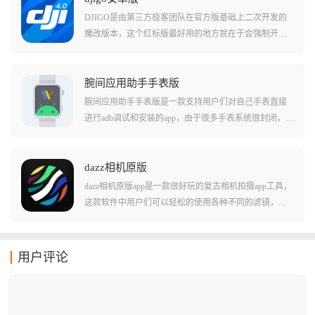
稳定流畅，是户外直播和高清视频录制的得力助手。用
DJIGO是由第三方极客团队在官方版基础上二次开发的
户可以在手机上实时查看设备电量和连接状态，使用原
魔改版本，这个红标版最好用的地方就在于会强制开启F
相机进行高清拍摄，拍摄完成后还能直接在应用内进行
CC模式以及移除禁飞区限制，它能让你的老伙计在干扰
剪辑美化，快速成片分享给好友。无论是日常vlog记录还
严重的环境下依然保持图传丝滑，并解锁更多的飞行自
是专业视频创作，GimbalPro都能提供稳定可靠的拍摄体
由度。
腕间应用助手手表版
验。
腕间应用助手手表版是一款支持用户们对自己手表直接
进行adb调试和安装的app，由于很多手表系统很封闭，许
多功能也是无法使用的，这款软件就能够简单的帮助用
户们直接安装各种不同样的应用，并且直接进行各种命
令行的操作。在这款软件中还支持用户们进行各种手表
dazz相机原版
软件的获取和安装，并且允许对手表的细致权限进行修
dazz相机原版app是一款很好玩的复古相机拍摄app工具，
改，使用起来非常轻松！
这款软件中用户们可以轻松的使用各种不同的滤镜，还
原您想要的现实相机拍摄效果。在软件中用户们可以使
用多种不同类型的照片底片，还有不同的滤镜组合形成
特殊的成像效果！软件中用户们还能参照一些著名照片
用户评论
或者是摄影师的滤镜类型，直接复制他们的出片效果！
这对于不知道怎么搭配滤镜的用户来说还挺管用的！