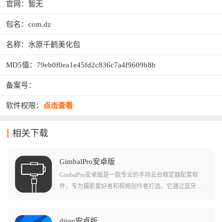
官网：暂无
包名：com.dz
名称：水原千鹤美化包
MD5值：79eb0f0ea1e45fd2c836c7a4f9609b8b
备案号：
软件权限：
点击查看
相关下载
GimbalPro安卓版
GimbalPro安卓版是一款专业的手持云台稳定器配套软
件，专为摄影爱好者和视频创作者打造。它通过蓝牙连
接云台设备，提供遥控拍摄、实时预览和视频剪辑等全
面功能，支持多种拍摄模式和智能跟随技术。软件内置
丰富的滤镜风格，配合三轴增稳技术，让拍摄画面更加
djigo安卓版