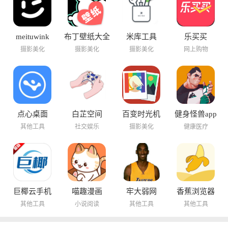
meituwink
布丁壁纸大全
米库工具
乐买买
摄影美化
摄影美化
摄影美化
网上购物
点心桌面
白芷空间
百变时光机
健身怪兽app
其他工具
社交娱乐
摄影美化
健康医疗
巨椰云手机
喵趣漫画
牢大弱网
香蕉浏览器
其他工具
小说阅读
其他工具
其他工具