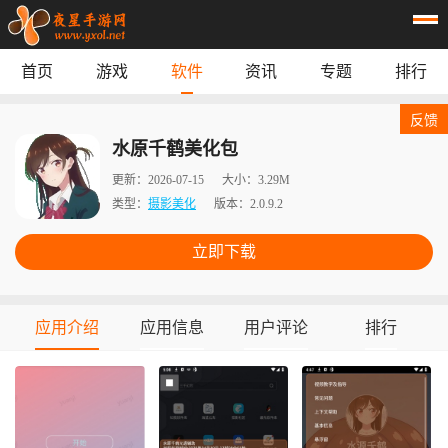
首页
游戏
软件
资讯
专题
排行
首页
游戏
应用
资讯
反馈
专题
榜单
水原千鹤美化包
更新：
2026-07-15
大小：
3.29M
类型：
摄影美化
版本：
2.0.9.2
立即下载
应用介绍
应用信息
用户评论
排行