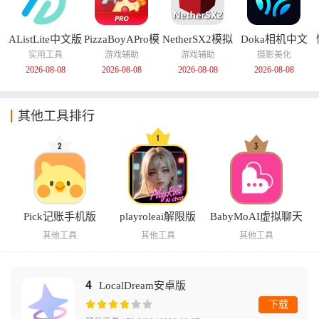
AListLite中文版
PizzaBoyAPro模
NetherSX2模拟
Doka相机中文
拟器中文版
器汉化版
版
实用工具
游戏辅助
游戏辅助
摄影美化
2026-08-08
2026-08-08
2026-08-08
2026-08-08
其他工具排行
Pick记账手机版
playroleai解限版
BabyMoAI虚拟聊天
其他工具
其他工具
其他工具
4
LocalDream安卓版
下载