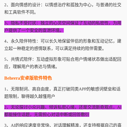
2、面向情感的设计：以情感治疗和孤独为中心，与普通的社交
和工具软件不同。
3、隐私不受打扰：独立的心灵空间保证了互动的私密性，为用
户提供了一个安全的宣泄环境。
4、永久陪伴特性：可以长久地保留伴侣的形象和互动记忆，建
立起一种稳定的感情联系，可以满足持续的陪伴需要。
5、共情式陪伴：互动虚拟形象可贴合用户情绪状态做出适配回
应，理解用户的表达与情绪。
Beheera安卓版软件特色
1、无限制词、高自由度，真正打破同类APP的敏感词壁垒和话
题限制，聊得越久越懂用户
2、无论探讨小众兴趣、倾诉私密心绪，还是交流新奇观点，AI
都能接住话题，无需担心对话中断或回答敷衍
3、AI的响应速度非常快、对话理解精准，还支持根据自己的喜