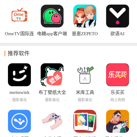
软件手机版
版
OmeTV国际连
电糖app客户端
崽崽ZEPETO
欲语AI
线软件安卓版
推荐软件
meituwink
布丁壁纸大全
米库工具
乐买买
摄影美化
摄影美化
摄影美化
网上购物