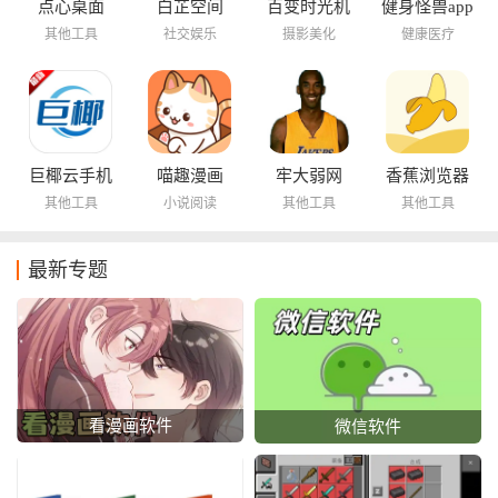
点心桌面
白芷空间
百变时光机
健身怪兽app
其他工具
社交娱乐
摄影美化
健康医疗
巨椰云手机
喵趣漫画
牢大弱网
香蕉浏览器
其他工具
小说阅读
其他工具
其他工具
最新专题
看漫画软件
微信软件