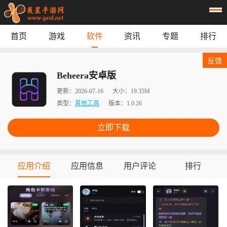
首页
游戏
软件
资讯
专题
排行
首页
游戏
应用
资讯
反馈
专题
榜单
Beheera安卓版
更新：
2026-07-16
大小：
19.35M
类型：
其他工具
版本：
1.0.26
立即下载
应用介绍
应用信息
用户评论
排行