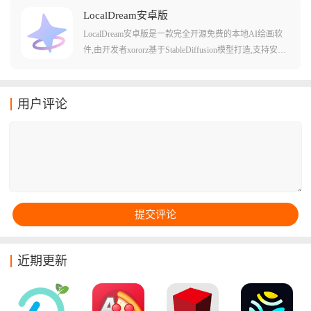
其中不少的工具都是比较有意思的，而且还有不少数字
LocalDream安卓版
化的交流体验和用法，可以让用户们感觉非常贴心的使
LocalDream安卓版是一款完全开源免费的本地AI绘画软
用方法和场景哦!
件,由开发者xororz基于StableDiffusion模型打造,支持安卓
设备离线运行。软件内置五款优质AI模型,用户可自由下
载使用,无需联网也能生成高质量图像,从根本上避免了隐
私泄露的风险。LocalDream针对高通骁龙芯片进行了专项
用户评论
优化,支持CPU/NPU/GPU多种运行模式,提供文本生图、
图生图、局部重绘等功能,参数可自由调节,即便没有专业
绘画基础也能轻松创作出满意的作品。
近期更新