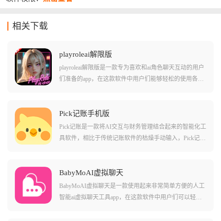
相关下载
playroleai解限版
playroleai解限版是一款专为喜欢和ai角色聊天互动的用户
们准备的app，在这款软件中用户们能够轻松的使用各种
不同的角色卡和设定来进行交流，还能选择导入其他人
制作的角色卡或者是各种火爆的其他作品角色!在这款软
件中的ai角色的记忆能力都很持久，能够长时期的记住您
Pick记账手机版
的对话内容，更好的衔接上下文和其他的深度对话内
Pick记账是一款将AI交互与财务管理结合起来的智能化工
容，让您体验沉浸式的角色体验!
具软件，相比于传统记账软件的枯燥手动输入，Pick记账
主打可以通过语音、截图甚至像发微信一样跟AI聊天来
完成记账，配合自动同步微信和支付宝账单的功能，它
能精准捕捉每一分钱的去向，并自动整理成高颜值的图
BabyMoAI虚拟聊天
表，让理财变得像刷社交媒体一样轻松有趣。
BabyMoAI虚拟聊天是一款使用起来非常简单方便的人工
智能ai虚拟聊天工具app，在这款软件中用户们可以轻松
的选择不同的ai角色来进行对话，还能自己创作各种不同
养的虚拟角色。软件中有不少有趣的场景和互动模式，