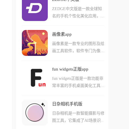
像头内的高清视频直播内容，
相机的效果！在这款软件中用
ZEDGE中文版是一款全球知
还能听到很多双向通话的内
户们还能拍摄各种不同类型的
名的手机个性化美化应用，操
容。软件中支持用户们直接设
相片，并且在线和其他用户们
作简单易懂，轻轻松松就能上
置监控功能，还能进行连续的
共享！
手。软件汇集海量高清静态壁
录像。软件有着非常优质的夜
画像素app
纸、动态3D壁纸资源，覆盖
视能力和云录像功能，支持多
画像素是一款专业的图形及绘
风景、艺术、潮流等多元风
种主被动检测，让您不用操心
画工具软件，软件专门为像素
格，同时拥有百万级高品质铃
也能关注家中的一举一动！
艺术爱好者打造，它的页面设
声库，涵盖流行音乐、特色音
计简洁干净，使用方法也非常
效等丰富品类，支持一键将内
fun widgets正版app
简单，无论是新手还是老手都
容设置为手机主屏、锁屏壁
fun widgets正版是一款功能非
可以使用，还能一键将图片智
纸，也可自定义来电铃声、消
常丰富的手机桌面美化工具，
能转化成像素图，用户也可以
息提示音、闹钟音效，还能为
在这款app中用户们可以通过
自由绘画，自定义画布的尺
不同联系人单独分配专属铃
各种方式来为玩家们获取各种
寸，还能通过各种高级工具充
声，是一款非常有趣的软件。
日杂相机手机版
高清晰度的优质桌面小工具。
分发挥自己的画工，绘画的时
日杂相机是一款智能摄影与修
软件中小工具数量非常多，有
候也十分流畅。
图工具，它集成了AI场景识别
着不同的款式，其中不少的小
技术，能根据你拍的是美食、
工具还有着非常实用的功能，