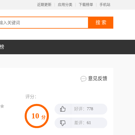
近期更新
应用分类
下载榜单
手机站
榜
意见反馈
评分：
好评：
778
10
分
差评：
61