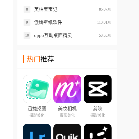
美柚宝宝记
8
85.07M
傲娇壁纸软件
9
113.01M
oppo互动桌面精灵
10
53.55M
热门
推荐
迅捷抠图
美妆相机
剪映
摄影美化
摄影美化
摄影美化