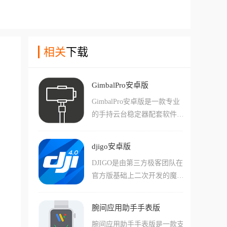
相关
下载
GimbalPro安卓版
GimbalPro安卓版是一款专业
的手持云台稳定器配套软件，
专为摄影爱好者和视频创作者
打造。它通过蓝牙连接云台设
djigo安卓版
备，提供遥控拍摄、实时预览
DJIGO是由第三方极客团队在
和视频剪辑等全面功能，支持
官方版基础上二次开发的魔改
多种拍摄模式和智能跟随技
版本，这个红标版最好用的地
术。软件内置丰富的滤镜风
方就在于会强制开启FCC模式
格，配合三轴增稳技术，让拍
腕间应用助手手表版
以及移除禁飞区限制，它能让
摄画面更加稳定流畅，是户外
腕间应用助手手表版是一款支
你的老伙计在干扰严重的环境