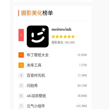
人像还是风景，自动推算出最
比如说自定义尺寸自定义透明
匹配的色调，不仅能拍出清透
摄影美化
榜单
度等等。软件还支持用户们自
的皮肤，还自带强大的电影级
由设计桌面的每个部分，让您
虚化和动态柔焦功能，让你即
体验到十分好玩的游戏乐趣！
meituwink
使在乱糟糟的街道上，也能拍
1
出杂志封面感。
摄影美化 / 96.54M
布丁壁纸大全
2
31.93M
米库工具
3
7.27M
百变时光机
4
17.30M
闪拍秀
5
84.13M
4K动态壁纸
6
30.86M
元气小组件
7
145.30M