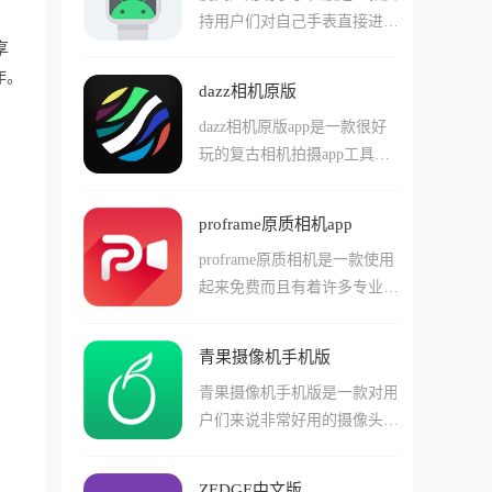
直播和高清视频录制的得力助
持用户们对自己手表直接进行
下依然保持图传丝滑，并解锁
手。用户可以在手机上实时查
享
adb调试和安装的app，由于很
更多的飞行自由度。
看设备电量和连接状态，使用
作。
多手表系统很封闭，许多功能
原相机进行高清拍摄，拍摄完
dazz相机原版
也是无法使用的，这款软件就
成后还能直接在应用内进行剪
dazz相机原版app是一款很好
能够简单的帮助用户们直接安
辑美化，快速成片分享给好
玩的复古相机拍摄app工具，
装各种不同样的应用，并且直
友。无论是日常vlog记录还是
这款软件中用户们可以轻松的
接进行各种命令行的操作。在
专业视频创作，GimbalPro都
使用各种不同的滤镜，还原您
这款软件中还支持用户们进行
能提供稳定可靠的拍摄体验。
proframe原质相机app
想要的现实相机拍摄效果。在
各种手表软件的获取和安装，
proframe原质相机是一款使用
软件中用户们可以使用多种不
并且允许对手表的细致权限进
起来免费而且有着许多专业功
同类型的照片底片，还有不同
行修改，使用起来非常轻松！
能的相机app，在这款app中用
的滤镜组合形成特殊的成像效
户们可以使用上很多和普通单
果！软件中用户们还能参照一
青果摄像机手机版
反相机类似的功能，其中包括
些著名照片或者是摄影师的滤
青果摄像机手机版是一款对用
许多非常有趣的底片效果和特
镜类型，直接复制他们的出片
户们来说非常好用的摄像头管
殊的滤镜功能，还有各种延时
效果！这对于不知道怎么搭配
理app，在这款软件中用户们
快门等有趣的应用方式，让您
滤镜的用户来说还挺管用的！
能够直接通过手机在线观看摄
使用手机就能体验到类似单反
ZEDGE中文版