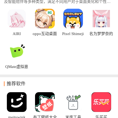
及智能陪伴等多种类型，满足不同用户对于桌面美化和个性化
设置的需求。桌宠软件推荐让大家轻松找到心仪的桌宠应用。
桌宠软件二次元资源，拥有丰富的动漫角色形象和趣味互动玩
法，为你的手机桌面增添更多活力与乐趣。
AIRI
oppo互动桌面
Pixel Shimeji
名为梦梦奈的
精灵
Servant官方版
QMate虚拟崽
崽
推荐软件
meituwink
布丁壁纸大全
米库工具
乐买买