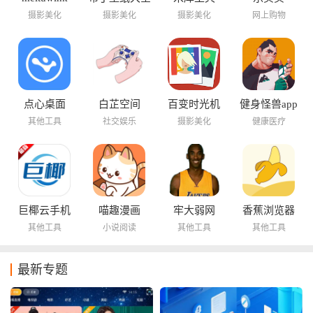
摄影美化
摄影美化
摄影美化
网上购物
点心桌面
白芷空间
百变时光机
健身怪兽app
其他工具
社交娱乐
摄影美化
健康医疗
巨椰云手机
喵趣漫画
牢大弱网
香蕉浏览器
其他工具
小说阅读
其他工具
其他工具
最新专题