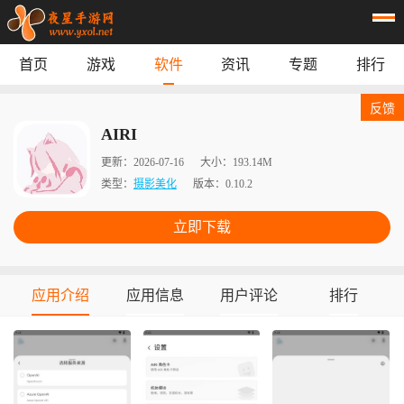
首页
游戏
软件
资讯
专题
排行
首页
游戏
应用
资讯
反馈
专题
榜单
AIRI
更新：
2026-07-16
大小：
193.14M
类型：
摄影美化
版本：
0.10.2
立即下载
应用介绍
应用信息
用户评论
排行