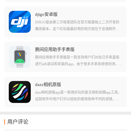
接云台设备，提供遥控拍摄、实时预览和视频剪辑等全
面功能，支持多种拍摄模式和智能跟随技术。软件内置
丰富的滤镜风格，配合三轴增稳技术，让拍摄画面更加
djigo安卓版
稳定流畅，是户外直播和高清视频录制的得力助手。用
DJIGO是由第三方极客团队在官方版基础上二次开发的
户可以在手机上实时查看设备电量和连接状态，使用原
魔改版本，这个红标版最好用的地方就在于会强制开启F
相机进行高清拍摄，拍摄完成后还能直接在应用内进行
CC模式以及移除禁飞区限制，它能让你的老伙计在干扰
剪辑美化，快速成片分享给好友。无论是日常vlog记录还
严重的环境下依然保持图传丝滑，并解锁更多的飞行自
是专业视频创作，GimbalPro都能提供稳定可靠的拍摄体
由度。
腕间应用助手手表版
验。
腕间应用助手手表版是一款支持用户们对自己手表直接
进行adb调试和安装的app，由于很多手表系统很封闭，许
多功能也是无法使用的，这款软件就能够简单的帮助用
户们直接安装各种不同样的应用，并且直接进行各种命
令行的操作。在这款软件中还支持用户们进行各种手表
dazz相机原版
软件的获取和安装，并且允许对手表的细致权限进行修
dazz相机原版app是一款很好玩的复古相机拍摄app工具，
改，使用起来非常轻松！
这款软件中用户们可以轻松的使用各种不同的滤镜，还
原您想要的现实相机拍摄效果。在软件中用户们可以使
用多种不同类型的照片底片，还有不同的滤镜组合形成
特殊的成像效果！软件中用户们还能参照一些著名照片
用户评论
或者是摄影师的滤镜类型，直接复制他们的出片效果！