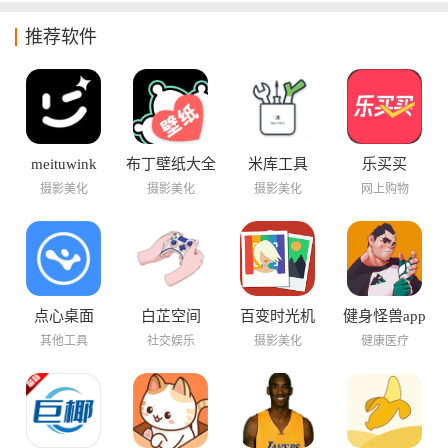
推荐软件
meituwink
布丁壁纸大全
米库工具
乐买买
摄影美化
摄影美化
摄影美化
网上购物
点心桌面
白芷空间
百变时光机
健身怪兽app
其他工具
社交娱乐
摄影美化
健康医疗