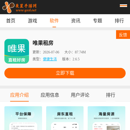
首页
游戏
软件
资讯
专题
排行
首页
游戏
应用
资讯
反馈
专题
榜单
唯果租房
更新：
2026-07-06
大小：
87.74M
类型：
便捷生活
版本：
2.6.5
立即下载
应用介绍
应用信息
用户评论
排行