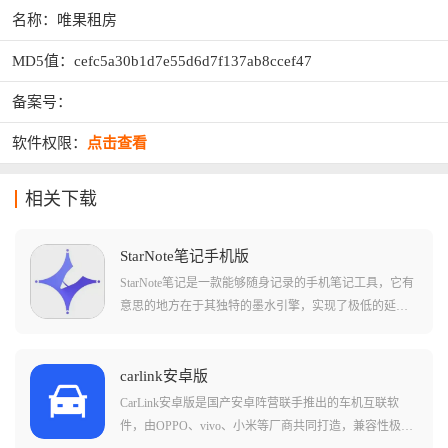
名称：唯果租房
MD5值：cefc5a30b1d7e55d6d7f137ab8ccef47
备案号：
软件权限：
点击查看
相关下载
StarNote笔记手机版
StarNote笔记是一款能够随身记录的手机笔记工具，它有
意思的地方在于其独特的墨水引擎，实现了极低的延迟
响应，不仅能模拟钢笔、铅笔、艺术笔等多种笔触，还
能根据你的书写力度自动变化笔锋，配合强大的字迹美
化功能，即便在屏幕上随意涂写，也能呈现出整洁、美
carlink安卓版
观的艺术效果。
CarLink安卓版是国产安卓阵营联手推出的车机互联软
件，由OPPO、vivo、小米等厂商共同打造，兼容性极