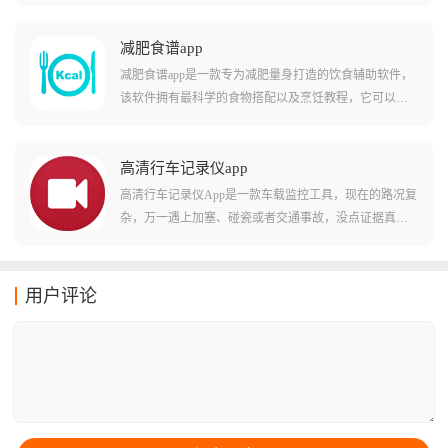
强，适配OPPO、vivo、小米等主流安卓手机以及长安、
吉利、领克、零跑等众多品牌车型。这款应用能让手机
秒变车钥匙，在车机上也能享受导航、音乐、电话、视
减肥食谱app
频等功能，同时具备强大的投屏性能，支持有线或无线
减肥食谱app是一款专为减肥量身打造的饮食辅助软件，
连接。通过蓝牙完成首次配对后，后续可以自动连接无
该软件拥有最科学的食物搭配以及烹饪教程，它可以有
需反复操作，用户还可以通过语音控制导航、音乐等功
效帮助用户避免高热量的食物，轻松实现低卡饮食、帮
能，保障行车安全。CarLink内置ICCOA语音助手可离线
你告别瞎吃，精准把控每日热量缺口。软件内置的海量
唤醒，直接用语音命令汽车执行对应操作，还支持远程
烹饪教程每一道食谱都标注了详细的食材用量、热量数
高清行车记录仪app
开关空调、锁车、鸣笛、监测胎压、检测故障码等实用
值和操作步骤，从10分钟快手早餐到营养均衡的减脂晚
高清行车记录仪App是一款车载监控工具，现在的路况复
功能，没有隐藏费用，不管是出行还是娱乐都能满足。
餐，简单易学，小白也能轻松上手。
杂，万一遇上加塞、碰瓷或者交通事故，没点证据真是
说不清，这款软件能完美连接你的车载镜头，不仅画质
清晰，还能随时随地通过手机调取历史视频，它就像一
个永远不会疲劳的保镖，默默记录你行驶的每一秒。
用户评论