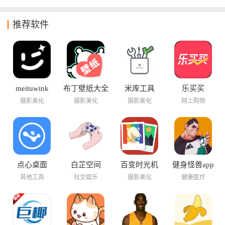
app
Max app
版
益版
推荐软件
meituwink
布丁壁纸大全
米库工具
乐买买
摄影美化
摄影美化
摄影美化
网上购物
点心桌面
白芷空间
百变时光机
健身怪兽app
其他工具
社交娱乐
摄影美化
健康医疗