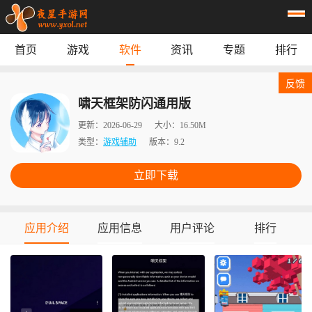
首页
游戏
软件
资讯
专题
排行
首页
游戏
应用
资讯
反馈
专题
榜单
啸天框架防闪通用版
更新：
2026-06-29
大小：
16.50M
类型：
游戏辅助
版本：
9.2
立即下载
应用介绍
应用信息
用户评论
排行