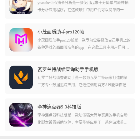
yuanshenlink抽卡分析是一款使用起来十分简单的原神抽
卡分析应用程序，在这款软件中用户们可以简单的一键
导入自己在原神中抽卡的详细记录情况，这款软件会自
动分析列出您抽卡的情况并且做出预测。软件能够提供
保底预测，抽卡期望预测等多种功能，让您在抽卡的过
小茂画质助手pro120帧
程中不会踩坑或者发生意外！软件还会列出一些其他玩
小茂画质助手pro120帧是一款专为需要修改自己手机上的
家抽卡的记录供玩家们观察评估！
各种游戏的画面唆准备的app，在这款工具中用户们可以
简单一键调节游戏中的许多画面选项设置。其中包括游
戏帧率的增加，还有游戏中的各种细分的抗锯齿、画面
清晰度，都能够通过这款app简单的进行调节！在这款游
瓦罗兰特战绩查询助手手机版
戏中还支持用户们对手机亮度这些外在的硬件设置做出
瓦罗兰特战绩查询助手是一款为瓦罗兰特玩家打造的第
设置，让您的游戏在各种环境下看上去效果更好！
三方专业数据追踪应用，它通过调用官方API能帮你记录
每一场对局的生死细节，不仅能看KDA，连你的爆头
率、武器偏好、地图攻守胜率都能精准画像，无论你是
想复盘自己为何红温，还是想研究全球大神的上分套
李神连点器9.0科技版
路，都能用最直观的数据告诉你答案。
李神连点器科技版是一款功能强大简单实用的手机自动
化脚本设置辅助软件，主要能够应用于一系列游戏重复
操作过程中去,这款软件不仅采用了简洁清爽的操作界面
而且更是汇聚了一系列非常实用的功能，相关用户在这