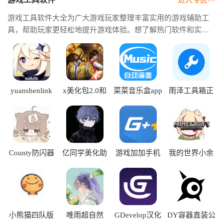
游戏工具软件大全为广大游戏玩家整理丰富实用的游戏辅助工
具，帮助玩家更轻松地提升游戏体验。想了解热门软件和实用
工具，可以参考游戏工具软件排名，快速掌握当前受欢迎的游
戏工具。我们还精心整理游戏工具软件推荐，方便玩家根据自
己的游戏需求选择合适的软件，轻松找到好用、便捷的游戏工
具。
yuanshenlink
x美化包2.0和
菜菜音乐盒app
雨泽工具箱正
抽卡分析
平精英
版
County防闪器
亿同学美化助
游戏加加手机
我的世界小余
app
手app
版
自制版
小熊猫四队版
唯雨超自然
GDevelop汉化
DY容器直装公