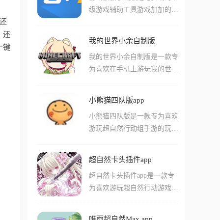
还提供丰富的福利活动和礼包
级游戏辅助工具游戏加加的官
机上直接看到各种精美的枪械
领取。平台采用P4P和云技
还
方手机软件，它的功能与pc上
和角色皮肤，同时它还是个强
术，极大提升游戏下载速度，
。还
的一样，如果你在客厅沙发躺
大的画质调校器，能让你的游
节省等待时间，还有专门的游
我的世界小余自制版
着，或者出门在外，想知道家
一键
戏画面从满屏马赛克瞬间变成
戏社区提供最新资讯和攻略，
我的世界小余自制版是一款专
里的电脑在跑什么、温度高不
极清的电影感，让你流畅度直
帮助新手快速上手。
为喜欢在手机上游玩我的世界
高，或者录好的超神集锦想传
接拉满。
游戏的玩家们准备的启动器工
到手机上发朋友圈，用它就对
具，这款软件可以非常简单的
了，它不仅能实时监控CPU和
小熊猫四队版app
帮助用户们快捷方便的启动我
显卡的健康状况，还能让你远
小熊猫四队版是一款专为喜欢
的世界游戏，并且在启动之前
程关闭电脑，甚至在同一局域
游玩超自然行动组手游的玩家
就附带好各种不同类型的功
网下实现远程操控。
们准备的游戏辅助工具app，
能!在这款软件中用户们可以
在这款app当中，用户们可以
简单的导入并且管理自己下载
超自然卡头插件app
十分简单的几步就完成各种不
的各种不同自定义模组，并且
超自然卡头插件app是一款专
同类型的游戏设置，还能直接
游戏中支持用户们按照自己的
为喜欢游玩超自然行动游戏的
通过游戏中的各种辅助器工具
喜好对游戏内的各种内容进行
玩家们准备的app，在这款软
和功能，支持游戏中的各种你
调整和修改!
件中用户们可以简单的通过游
不同辅助功能，并且让用户们
唯雨超自然Max app