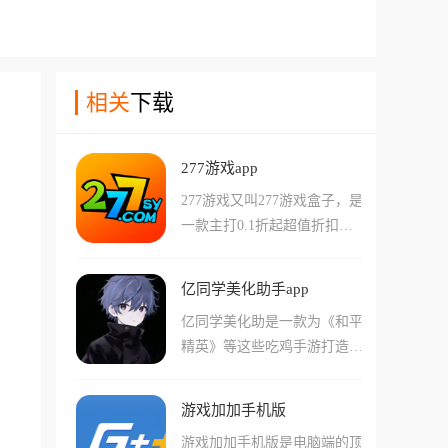
相关
下载
277游戏app
277游戏又叫277游戏盒子，是
一款主打0.1折起超值折扣的
手游平台，为玩家提供海量免
费游戏下载服务。平台内的游
亿同学美化助手app
戏都经过特殊调整，大幅提升
亿同学美化助是一款为《和平
了爆率、打怪经验和装备掉落
精英》等这些吃鸡手游打造的
概率，让玩家轻松快速升级，
一个画质增强工具，你可以使
享受畅快的游戏体验。用户登
用这个软件穿上最稀有的套装
录即可获得代金券，在购买游
游戏加加手机版
和开最拉风的载具皮肤，它能
戏道具时享受充值优惠，同时
游戏加加手机版是电脑端的顶
通过替换本地资源，让你在手