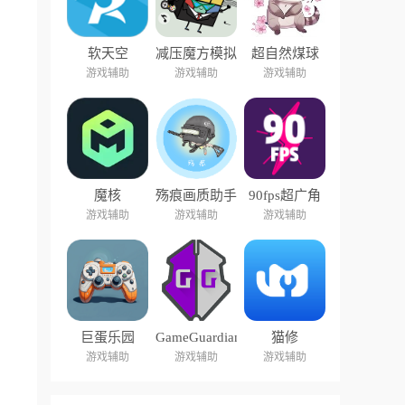
软天空
减压魔方模拟
超自然煤球
器盒子
游戏辅助
游戏辅助
游戏辅助
魔核
殇痕画质助手
90fps超广角
游戏辅助
游戏辅助
游戏辅助
巨蛋乐园
GameGuardian
猫修
游戏辅助
游戏辅助
游戏辅助