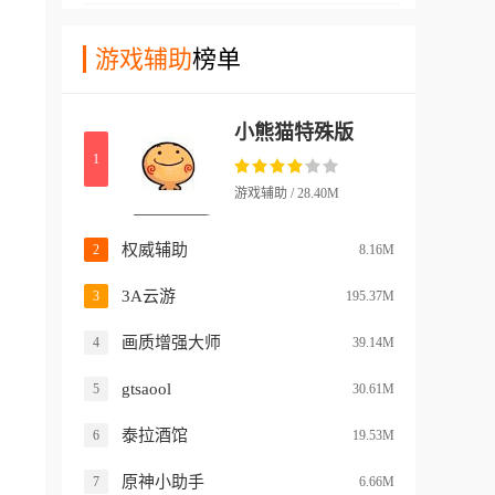
验动画制作的乐趣！
软件中用户们可以轻松的直接
不需要复杂的硬件和各种技
通过app对游戏画面的各种选
游戏辅助
榜单
术，就能轻松的增强自己的战
项进行修改，包括分辨率帧数
斗力！而且软件使用方便实
等一系列不同的设置都是能够
惠，也没有额外的安全风险，
小熊猫特殊版
直接进行调整的！在游戏中还
非常适合普通玩家们使用！
1
有不少其他类型的设置，比如
虚拟准星，闪退，听声辩位等
游戏辅助 / 28.40M
系统，都能让玩家们在使用过
程中更加简单轻松！游戏中玩
权威辅助
2
8.16M
家们还能通过去草设置，简单
3A云游
3
195.37M
的查看远处的敌人位置！
画质增强大师
4
39.14M
gtsaool
5
30.61M
泰拉酒馆
6
19.53M
原神小助手
7
6.66M