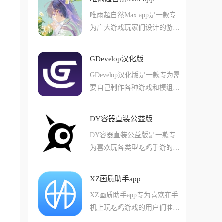
戏中的各种不同类型软件简单
在游戏中体验到更多有趣的玩
唯雨超自然Max app是一款专
的调整整体游戏的参数。游戏
法。游戏中还有很多具有优势
为广大游戏玩家们设计的游戏
中支持玩家们使用包括无限资
的战斗玩法和体验，能让用户
辅助工具，特别对于超自然行
源和各种增强视角的功能，让
们体验到非常有乐趣的玩法！
动组这款手游非常好用，在软
您在游玩游戏的过程中获得更
GDevelop汉化版
件中支持用户们直接启动这款
好的体验，并且能够体验到更
GDevelop汉化版是一款专为需
工具来进行的对于游戏画质和
加流畅的游戏运行感受！这款
要自己制作各种游戏和模组的
本体的修改。软件中能够让用
软件还支持用户们增加虚拟准
个人制作者准备的工具app，
户们使用的游戏体验也非常多
星和提高帧率等功能！
在这款软中支持用户们简单的
样，还有许多比如悬浮窗的便
DY容器直装公益版
完成各种不同类型的工作，并
捷功能可以体验!在这款游戏
DY容器直装公益版是一款专
且想办法尽可能快的发布自己
中还有一些非常好用的特殊功
为喜欢玩各类型吃鸡手游的用
的排行和demo作品到游戏的
能，比如面对各种不同的手
户们准备的游戏辅助工具ap
论坛上！现在这款软件已经完
机，支持面root使用大部分功
p，在安装了这款软件之后，
全支持了中文版的各种内容，
能！
XZ画质助手app
玩家们可以轻松的发现游戏中
让玩家能够体验到非常快乐的
XZ画质助手app专为喜欢在手
的各种敌人位置和有利的战斗
各种玩法和资源！游戏中还有
机上玩吃鸡游戏的用户们准备
信息，比起原版游戏玩起来要
不少全新的项目可以游玩，体
的画质优化工具app，在这款
轻松非常多！在游戏中玩家们