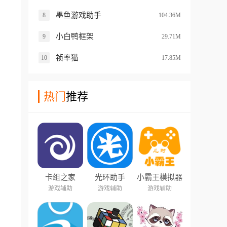
墨鱼游戏助手
8
104.36M
小白鸭框架
9
29.71M
祯率猫
10
17.85M
热门
推荐
卡组之家
光环助手
小霸王模拟器
游戏辅助
游戏辅助
游戏辅助