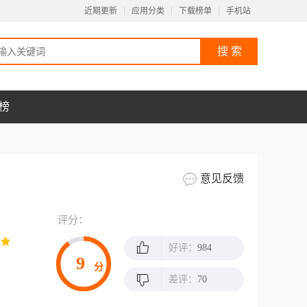
近期更新
应用分类
下载榜单
手机站
榜
意见反馈
评分：
好评：
984
9
分
差评：
70