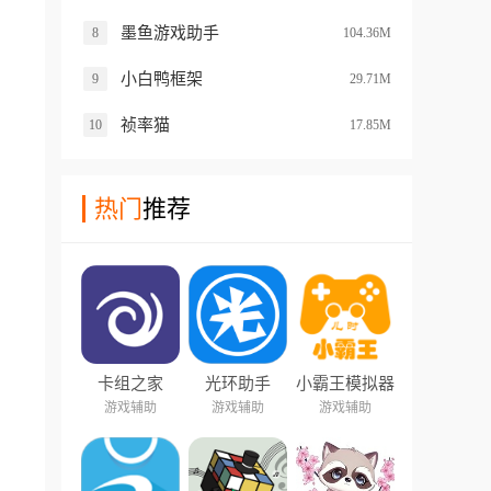
墨鱼游戏助手
8
104.36M
小白鸭框架
9
29.71M
祯率猫
10
17.85M
热门
推荐
卡组之家
光环助手
小霸王模拟器
游戏辅助
游戏辅助
游戏辅助