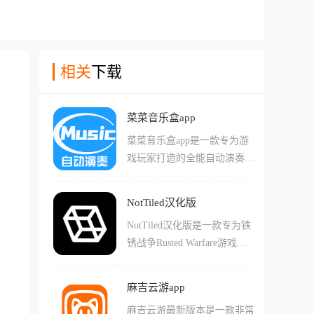
相关
下载
菜菜音乐盒app
菜菜音乐盒app是一款专为游
戏玩家打造的全能自动演奏辅
助工具,支持原神、光遇、第
五人格、蛋仔派对、黎明觉醒
NotTiled汉化版
等多款热门游戏,玩家可以通
NotTiled汉化版是一款专为铁
过它实现自动演奏、自定义编
锈战争Rusted Warfare游戏设
谱等功能。这款应用内置海量
计的地图编辑器，采用全中文
音乐曲库,包含古风、经典、
界面功能简单直观，是一款免
流行、轻音乐、欧美等多种类
麻吉云游app
费且开源的工具。支持多种地
型,可在免root、免读谱的情况
麻吉云游最新版本是一款非常
图文件格式，主要用于创建和