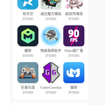
软天空
减压魔方模拟
超自然煤球
器盒子
游戏辅助
游戏辅助
游戏辅助
魔核
殇痕画质助手
90fps超广角
游戏辅助
游戏辅助
游戏辅助
巨蛋乐园
GameGuardian
猫修
游戏辅助
游戏辅助
游戏辅助