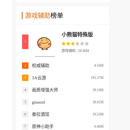
更优质的射击游戏体验。
性化需求。同时这款软件兼容
的，它通过优化后台进程，让
海量游戏，支持各种实用功
游戏辅助
榜单
手机和游戏不仅能防闪退，还
能。此外，这款软件还支持多
能让画面更稳、操作更顺。
人联机游戏，大家在使用这款
小熊猫特殊版
软件的时候可以随时随地体验
1
真实的游戏画面和操作体验。
而且，它还支持用户自定义操
游戏辅助 / 28.40M
作设置，提供高清晰度的图像
和良好的音效，增强游戏体验
权威辅助
2
8.16M
和沉浸感。
3A云游
3
195.37M
画质增强大师
4
39.14M
gtsaool
5
30.61M
泰拉酒馆
6
19.53M
原神小助手
7
6.66M