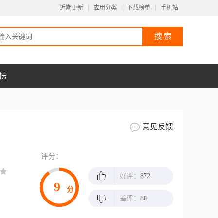
近期更新
应用分类
下载榜单
手机站
榜
意见反馈
评分：
好评：
872
9
分
差评：
80