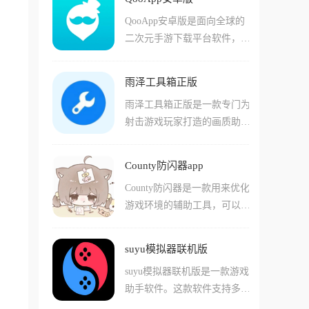
玩外服游戏。应用内置悬浮球
新游戏资讯和攻略。软件内置
的GPU信息，让用户去玩一些
QooApp安卓版是面向全球的
与OCR图文识别的核心功能,
多元化群组,支持文字、语
某种处理器的专属游戏及画面
二次元手游下载平台软件，专
支持上百种语言,可以快速翻
音、视频、图文等多种方式与
特效，帮助大家可以快速通关
为ACG爱好者打造，汇集了日
译游戏文字,让外服游戏瞬间
网友进行高质量交流,采用独
游戏。
本、韩国、中国等多个国家和
变成中文或其他想要的文字。
特的像素风格UI设计。NokNo
雨泽工具箱正版
地区的数千款游戏资源。平台
通过先进的人工智能技术,软
k兼容PC与H5版本,无论何种
雨泽工具箱正版是一款专门为
每月为世界各地超过200万玩
件能够实时翻译游戏中的文
平台都能与好友随时交流,还
射击游戏玩家打造的画质助手
家提供服务，提供最新、最热
字,让用户即时了解剧情、任
提供官方资讯、攻略、活动福
软件，适配与和平精英、PUB
门的日韩手游下载，无需谷歌
务等关键信息,不再错过任何
利,让玩家轻松找到兴趣同好,
G Mobile、暗区突围、香肠派
框架也能免费安装体验。除了
精彩。所有翻译的结果都十分
畅享游戏社交乐趣。
County防闪器app
对等多款主流游戏。软件具有
游戏下载，QooApp还集成了
精准,且中途不会修改游戏文
County防闪器是一款用来优化
简约、轻巧、干净、易用的特
丰富的游戏资讯、攻略心得和
件,支持英文、日文、韩语、
游戏环境的辅助工具，可以把
点，软件提供了画质调整、帧
玩家社区，让二次元玩家能够
繁体中文等常见语种的翻译,
它看成一个防闪退补丁，很多
率解锁、超广角视角、准星辅
第一时间掌握新游动态、结识
让喜欢玩游戏的朋友能够无障
兄弟在玩《超自然行动组》或
助、分辨率修改等多项实用功
同好好友，被用户誉为二次元
碍地体验任何海外游戏。
suyu模拟器联机版
者《和平精英》时，正打得火
能。用户只需简单操作即可根
玩家的宝藏App。
suyu模拟器联机版是一款游戏
热呢，游戏突然崩了退回桌
据手机配置优化游戏画面，提
助手软件。这款软件支持多种
面，那心情简直想砸手机，C
升游戏流畅度和清晰度，享受
扩展功能和插件，满足玩家个
ounty就是专门来治这个病