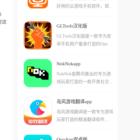
下导入MIDI/SkyStudio/自定义
好用的云游戏手机软件，软件
编辑.tmx地图文件，可将地图
脚本等,帮助玩家自动完成游
色
采用非常先进的云端技术和大
文件导出为lua、json和csv格
戏中的演奏任务。软件体积小
时这
数据技术，专门为游戏爱好者
式。提供丰富的自定义功能包
巧不占内存,支持屏幕单点点
GLTools汉化版
打造，使用这款软件用户可以
括导入其他tmx地图文件中的
击、多点循环点击、点击加滑
GLTools汉化版是一款专为安
直接游玩各种3A大作，不管
地块信息，以及创建像素图像
动组合等各种手势操作,让游
卓手机用户量身打造的OpenG
是手游还是端游，软件中的游
动画和音乐等多种功能。适用
戏乐器秒变节奏大师。除此之
L驱动程序和3D优化及伪装显
戏资源非常多，不管是当下热
于铁锈战争地图编辑、2D桌
外,菜菜音乐盒还提供原神抽
卡参数的应用，它是一个神级
门的游戏还是经典的老游戏，
面RPG地图设计、平台游戏或
卡分析、自动对话、自动点击
NokNokapp
驱动级画质修改器，有效解决
用户都可以自由玩耍，软件将
RPG风格的迷你游戏开发，支
器等实用功能,大部分功能完
NokNok是腾讯推出的专为游
了闪退、卡顿、画质渣、机型
游戏都进行了分类，还加入了
持几何体创建工具、复制粘贴
全免费使用。
戏玩家打造的一款开黑社交平
不兼容的问题。这款应用不仅
智能搜索系统，方便用户更加
功能、填充替换工具、一键撤
台,融合了游戏交流、游戏数
可以模拟GPU还可以模拟CP
轻松的寻找游戏。
销功能等强大特性。
据查询、组队开黑三大核心功
U，支持GPU、RAM信息模
岛风游戏翻译app
能,是游戏爱好者必备的社区
拟、处理器及特效优化等，机
岛风游戏翻译是一款专为游戏
交流软件。这款应用支持群
能强的可以优化画面，机能弱
玩家打造的精准翻译软件,有
聊、账号名片展示、Steam/N
的可以优化帧率。GLTools是
效解决了游戏语言不通的问
S/PS绑定等功能,让玩家可以
Android神器Chainfire3D的新
题,让国内用户也能无障碍畅
与好友交流游戏心得,获取最
继任者，能够修改手机和平板
QooApp安卓版