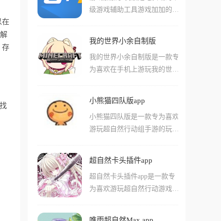
还提供丰富的福利活动和礼包
级游戏辅助工具游戏加加的官
机上直接看到各种精美的枪械
领取。平台采用P4P和云技
以在
方手机软件，它的功能与pc上
和角色皮肤，同时它还是个强
术，极大提升游戏下载速度，
载解
的一样，如果你在客厅沙发躺
大的画质调校器，能让你的游
节省等待时间，还有专门的游
我的世界小余自制版
着，或者出门在外，想知道家
、存
戏画面从满屏马赛克瞬间变成
戏社区提供最新资讯和攻略，
我的世界小余自制版是一款专
里的电脑在跑什么、温度高不
极清的电影感，让你流畅度直
帮助新手快速上手。
为喜欢在手机上游玩我的世界
高，或者录好的超神集锦想传
接拉满。
游戏的玩家们准备的启动器工
到手机上发朋友圈，用它就对
具，这款软件可以非常简单的
了，它不仅能实时监控CPU和
小熊猫四队版app
找
帮助用户们快捷方便的启动我
显卡的健康状况，还能让你远
小熊猫四队版是一款专为喜欢
的世界游戏，并且在启动之前
程关闭电脑，甚至在同一局域
游玩超自然行动组手游的玩家
就附带好各种不同类型的功
网下实现远程操控。
们准备的游戏辅助工具app，
能!在这款软件中用户们可以
在这款app当中，用户们可以
简单的导入并且管理自己下载
超自然卡头插件app
十分简单的几步就完成各种不
的各种不同自定义模组，并且
超自然卡头插件app是一款专
同类型的游戏设置，还能直接
游戏中支持用户们按照自己的
为喜欢游玩超自然行动游戏的
通过游戏中的各种辅助器工具
喜好对游戏内的各种内容进行
玩家们准备的app，在这款软
和功能，支持游戏中的各种你
调整和修改!
件中用户们可以简单的通过游
不同辅助功能，并且让用户们
唯雨超自然Max app