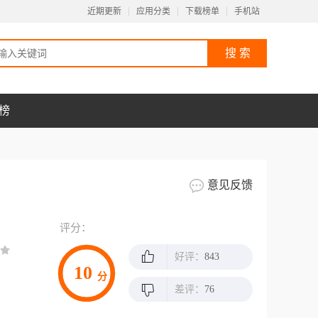
近期更新
应用分类
下载榜单
手机站
榜
意见反馈
评分：
好评：
843
10
分
差评：
76