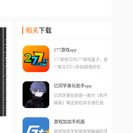
相关
下载
277游戏app
277游戏又叫277游戏盒子，是
一款主打0.1折起超值折扣的
手游平台，为玩家提供海量免
费游戏下载服务。平台内的游
亿同学美化助手app
戏都经过特殊调整，大幅提升
亿同学美化助是一款为《和平
了爆率、打怪经验和装备掉落
精英》等这些吃鸡手游打造的
概率，让玩家轻松快速升级，
一个画质增强工具，你可以使
享受畅快的游戏体验。用户登
用这个软件穿上最稀有的套装
录即可获得代金券，在购买游
游戏加加手机版
和开最拉风的载具皮肤，它能
戏道具时享受充值优惠，同时
游戏加加手机版是电脑端的顶
通过替换本地资源，让你在手