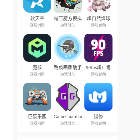
软天空
减压魔方模拟
超自然煤球
器盒子
游戏辅助
游戏辅助
游戏辅助
魔核
殇痕画质助手
90fps超广角
游戏辅助
游戏辅助
游戏辅助
巨蛋乐园
GameGuardian
猫修
游戏辅助
游戏辅助
游戏辅助