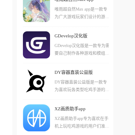
戏中的各种不同类型软件简单
在游戏中体验到更多有趣的玩
唯雨超自然Max app是一款专
的调整整体游戏的参数。游戏
法。游戏中还有很多具有优势
为广大游戏玩家们设计的游戏
中支持玩家们使用包括无限资
的战斗玩法和体验，能让用户
辅助工具，特别对于超自然行
源和各种增强视角的功能，让
们体验到非常有乐趣的玩法！
动组这款手游非常好用，在软
您在游玩游戏的过程中获得更
GDevelop汉化版
件中支持用户们直接启动这款
好的体验，并且能够体验到更
GDevelop汉化版是一款专为需
工具来进行的对于游戏画质和
加流畅的游戏运行感受！这款
要自己制作各种游戏和模组的
本体的修改。软件中能够让用
软件还支持用户们增加虚拟准
个人制作者准备的工具app，
户们使用的游戏体验也非常多
星和提高帧率等功能！
在这款软中支持用户们简单的
样，还有许多比如悬浮窗的便
DY容器直装公益版
完成各种不同类型的工作，并
捷功能可以体验!在这款游戏
DY容器直装公益版是一款专
且想办法尽可能快的发布自己
中还有一些非常好用的特殊功
为喜欢玩各类型吃鸡手游的用
的排行和demo作品到游戏的
能，比如面对各种不同的手
户们准备的游戏辅助工具ap
论坛上！现在这款软件已经完
机，支持面root使用大部分功
p，在安装了这款软件之后，
全支持了中文版的各种内容，
能！
XZ画质助手app
玩家们可以轻松的发现游戏中
让玩家能够体验到非常快乐的
XZ画质助手app专为喜欢在手
的各种敌人位置和有利的战斗
各种玩法和资源！游戏中还有
机上玩吃鸡游戏的用户们准备
信息，比起原版游戏玩起来要
不少全新的项目可以游玩，体
的画质优化工具app，在这款
轻松非常多！在游戏中玩家们