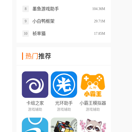
墨鱼游戏助手
8
104.36M
小白鸭框架
9
29.71M
祯率猫
10
17.85M
热门
推荐
卡组之家
光环助手
小霸王模拟器
游戏辅助
游戏辅助
游戏辅助