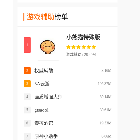
验动画制作的乐趣！
软件中用户们可以轻松的直接
不需要复杂的硬件和各种技
通过app对游戏画面的各种选
游戏辅助
榜单
术，就能轻松的增强自己的战
项进行修改，包括分辨率帧数
斗力！而且软件使用方便实
等一系列不同的设置都是能够
惠，也没有额外的安全风险，
小熊猫特殊版
直接进行调整的！在游戏中还
非常适合普通玩家们使用！
1
有不少其他类型的设置，比如
虚拟准星，闪退，听声辩位等
游戏辅助 / 28.40M
系统，都能让玩家们在使用过
程中更加简单轻松！游戏中玩
权威辅助
2
8.16M
家们还能通过去草设置，简单
3A云游
3
195.37M
的查看远处的敌人位置！
画质增强大师
4
39.14M
gtsaool
5
30.61M
泰拉酒馆
6
19.53M
原神小助手
7
6.66M