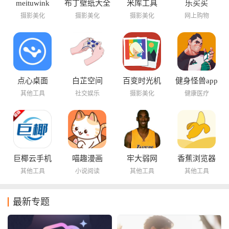
meituwink
布丁壁纸大全
米库工具
乐买买
摄影美化
摄影美化
摄影美化
网上购物
点心桌面
白芷空间
百变时光机
健身怪兽app
其他工具
社交娱乐
摄影美化
健康医疗
巨椰云手机
喵趣漫画
牢大弱网
香蕉浏览器
其他工具
小说阅读
其他工具
其他工具
最新专题