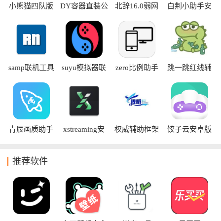
小熊猫四队版
DY容器直装公
北辞16.0弱网
白荆小助手安
app
益版
卓版
samp联机工具
suyu模拟器联
zero比例助手
跳一跳红线辅
手机版
机版
和平精英
助器2026
青辰画质助手
xstreaming安
权威辅助框架
饺子云安卓版
app
卓版
免root版
推荐软件