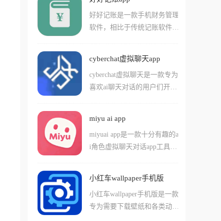
色的外观、性格、性别等细
话!如果您没有找到您喜爱的
也能轻松创作出满意的作品。
好好记账是一款手机财务管理
节，软件提供了海量素材库可
角色，当然也可以选择使用软
软件，相比于传统记账软件需
以挑选。你可以和AI进行多种
件当中的ai原创角色功能哦!
要一笔笔手动输入，好好记账
对话，没有任何限制，同时它
最硬核的功能在于它的自动记
还能帮你规划日程和任务。Pa
cyberchat虚拟聊天app
账系统，它能精准识别微信、
radot采用长期记忆系统，会记
cyberchat虚拟聊天是一款专为
支付宝、云闪付的支付回调，
住你们之间的对话内容，随着
喜欢ai聊天对话的用户们开发
支付完成后秒级生成账单，配
时间推移建立独一无二的羁
的无限制ai虚拟角色对工具，
合多账本管理和强大的可视化
绊。无论你需要情感陪伴还是
在软件中用户们可以直接和您
报表，让你清晰掌握每一分钱
工作助手，这个多功能智能化
miyu ai app
喜爱的不同虚拟对象进行互动
的去向。
的AI助理都能满足你的需求。
miyuai app是一款十分有趣的a
对话，还能体验到特别高自由
i角色虚拟聊天对话app工具，
度的ai创作乐趣，包括能够直
在这款软件中，用户们可以轻
接打造您喜欢的ai角色，还能
松的通过对话的方式，让自己
够导入其他人制作的ai角色成
小红车wallpaper手机版
和多个不同的虚拟角色进行聊
品。软件中所有ai对话角色自
小红车wallpaper手机版是一款
天，在游戏中用户们能够选择
由度都很高，而且还支持用户
专为需要下载壁纸和各类动态
自己创作不同类型的ai角色，
们使用包括立绘在内的一系列
视频桌面并且使用的用户们准
也可以使用其他人已经制作好