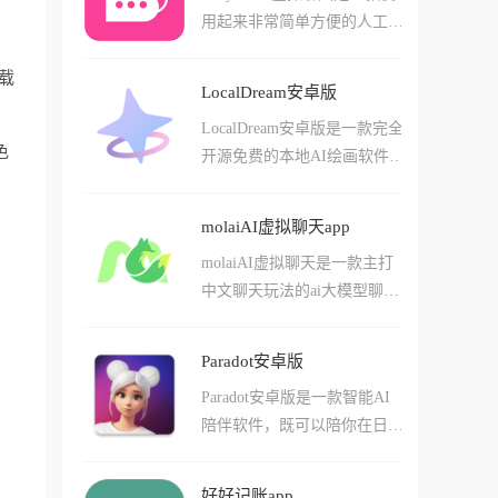
好的衔接上下文和其他的深度
用起来非常简单方便的人工智
账，配合自动同步微信和支付
对话内容，让您体验沉浸式的
能ai虚拟聊天工具app，在这
宝账单的功能，它能精准捕捉
角色体验!
载
款软件中用户们可以轻松的选
每一分钱的去向，并自动整理
LocalDream安卓版
择不同的ai角色来进行对话，
成高颜值的图表，让理财变得
LocalDream安卓版是一款完全
还能自己创作各种不同养的虚
像刷社交媒体一样轻松有趣。
色
开源免费的本地AI绘画软件,
拟角色。软件中有不少有趣的
由开发者xororz基于StableDiff
场景和互动模式，其中不少的
usion模型打造,支持安卓设备
工具都是比较有意思的，而且
molaiAI虚拟聊天app
离线运行。软件内置五款优质
还有不少数字化的交流体验和
molaiAI虚拟聊天是一款主打
AI模型,用户可自由下载使用,
用法，可以让用户们感觉非常
中文聊天玩法的ai大模型聊天
无需联网也能生成高质量图
贴心的使用方法和场景哦!
工具，在这款软件中用户们可
像,从根本上避免了隐私泄露
以轻松的通过一系列玩法简单
的风险。LocalDream针对高通
Paradot安卓版
的进行虚拟聊天。这里有着许
骁龙芯片进行了专项优化,支
Paradot安卓版是一款智能AI
多不同种类的ai智能体角色，
持CPU/NPU/GPU多种运行模
陪伴软件，既可以陪你在日常
不管是你喜欢的动漫角色还是
式,提供文本生图、图生图、
生活中聊天，还可以协助你的
影视剧偶像，在这里你都能够
局部重绘等功能,参数可自由
工作任务。你可以自己设定角
轻松的和他们的智能体进行对
调节,即便没有专业绘画基础
好好记账app