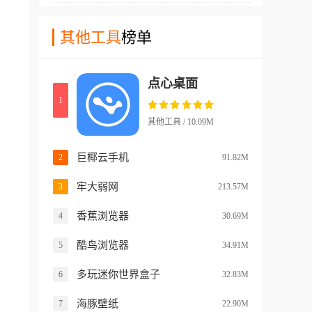
工具进行美化!
备的壁纸合集app，这款壁纸
的各种ai角色!并且如果您对这
软件在pc端就很受欢迎，在手
其他工具
榜单
些角色不满意的话，还可以直
机端上的表现也是非常的给
接的自己导入角色卡。软件中
力!这款软件制作出来的桌面
的ai角色记忆力都经过了增
点心桌面
非常高清，而且有着live2d的
强，能够很好的模仿出角色的
1
动态效果，在保证了用户们手
特点来!
机硬件能够接受的范围内，最
其他工具 / 10.09M
大化的增加了壁纸的清晰度和
动态范围!而且壁纸的题材和
巨椰云手机
2
91.82M
种类也非常多哦!
牢大弱网
3
213.57M
香蕉浏览器
4
30.69M
酷鸟浏览器
5
34.91M
多玩迷你世界盒子
6
32.83M
海豚壁纸
7
22.90M