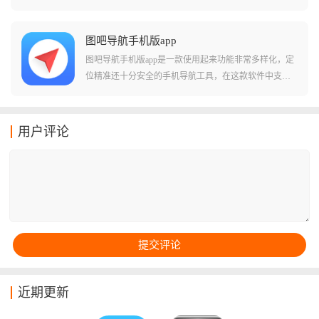
洋，像是那些私人游艇还是远洋渔船，只要它们在海上
航行，你就能在地图上看到它们的轨迹，甚至能看到这
艘船长什么样。
图吧导航手机版app
图吧导航手机版app是一款使用起来功能非常多样化，定
位精准还十分安全的手机导航工具，在这款软件中支持
用户们自己搜索各种地图工具，还能够查询各种公交站
点和步行的线路等等。在这款软件中用户们还能够顺便
的查询各种不同的生活信息，包括附近的商店，旅馆加
用户评论
油站等等，让您在驾驶过程中能够不分心就能简单的找
到一些快捷的目标地点！
近期更新