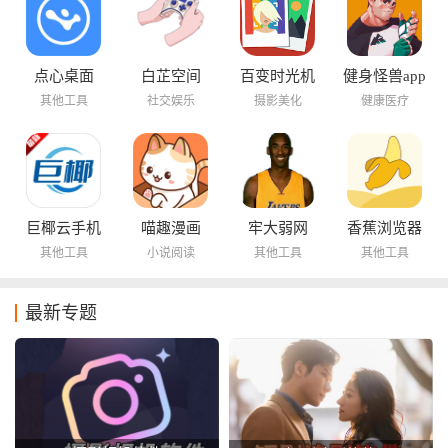
点心桌面
白芷空间
百变时光机
健身怪兽app
其他工具
社交娱乐
摄影美化
健康医疗
巨椰云手机
喵趣漫画
牢大弱网
香蕉浏览器
其他工具
小说阅读
其他工具
其他工具
最新专题