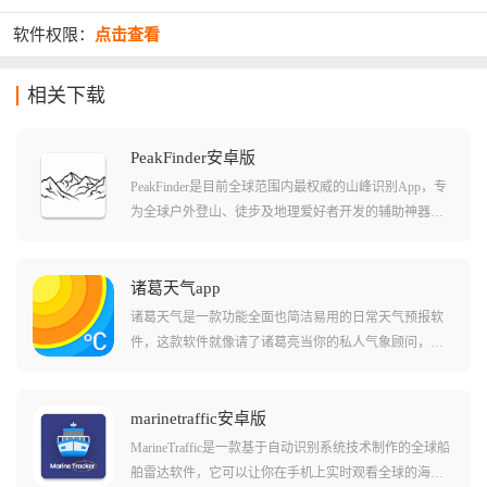
软件权限：
点击查看
相关下载
PeakFinder安卓版
PeakFinder是目前全球范围内最权威的山峰识别App，专
为全球户外登山、徒步及地理爱好者开发的辅助神器，
它的神奇之处在于即使你身处深山老林、手机完全没有
信号，它也能利用内置的高精度地形模型和GPS数据，3
60度无死角地为你标注周围的山峰。
诸葛天气app
诸葛天气是一款功能全面也简洁易用的日常天气预报软
件，这款软件就像请了诸葛亮当你的私人气象顾问，它
除了告诉你今天几度以外，还把气温、风力、降雨概率
甚至紫外线强度都显示了出来给你看，而且它还有未来
几天的超长待机预报和实时动态背景，让你抬头看手
marinetraffic安卓版
机，就能像看窗外一样直观。
MarineTraffic是一款基于自动识别系统技术制作的全球船
舶雷达软件，它可以让你在手机上实时观看全球的海