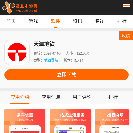
首页
游戏
软件
资讯
专题
排行
首页
游戏
应用
资讯
反馈
专题
榜单
天津地铁
更新：
2026-07-03
大小：
122.65M
类型：
地图导航
版本：
3.0.14
立即下载
应用介绍
应用信息
用户评论
排行