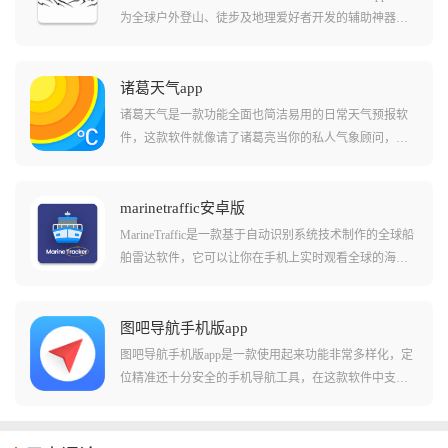
为全球户外登山、徒步及地理爱好者开发的辅助神器，
它的神奇之处在于即使你身处深山老林、手机完全没有
信号，它也能利用内置的高精度地形模型和GPS数据，3
60度无死角地为你标注周围的山峰。
诸葛天气app
诸葛天气是一款功能全面也简洁易用的日常天气预报软
件，这款软件就像请了诸葛亮当你的私人气象顾问，它
除了告诉你今天几度以外，还把气温、风力、降雨概率
甚至紫外线强度都显示了出来给你看，而且它还有未来
几天的超长待机预报和实时动态背景，让你抬头看手
marinetraffic安卓版
机，就能像看窗外一样直观。
MarineTraffic是一款基于自动识别系统技术制作的全球船
舶雷达软件，它可以让你在手机上实时观看全球的海
洋，像是那些私人游艇还是远洋渔船，只要它们在海上
航行，你就能在地图上看到它们的轨迹，甚至能看到这
艘船长什么样。
图吧导航手机版app
图吧导航手机版app是一款使用起来功能非常多样化，定
位精准还十分安全的手机导航工具，在这款软件中支持
用户们自己搜索各种地图工具，还能够查询各种公交站
点和步行的线路等等。在这款软件中用户们还能够顺便
的查询各种不同的生活信息，包括附近的商店，旅馆加