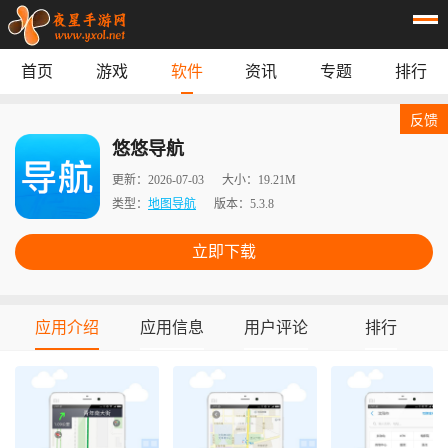
首页
游戏
软件
资讯
专题
排行
首页
游戏
应用
资讯
反馈
专题
榜单
悠悠导航
更新：
2026-07-03
大小：
19.21M
类型：
地图导航
版本：
5.3.8
立即下载
应用介绍
应用信息
用户评论
排行