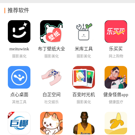
推荐软件
meituwink
布丁壁纸大全
米库工具
乐买买
摄影美化
摄影美化
摄影美化
网上购物
点心桌面
白芷空间
百变时光机
健身怪兽app
其他工具
社交娱乐
摄影美化
健康医疗