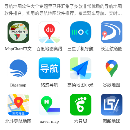
导航地图软件大全专题里已经汇集了多款非常优质的导航地图
软件排名。实用的导航地图软件推荐，覆盖驾车导航、实时路
况、公交地铁、步行骑行等多种出行场景，让你出门少绕路，
导航更省心。导航地图软件支持智能路线规划，还拥有语音导
航、电子眼提醒、离线地图等实用功能，满足不同用户的出行
需求。
MapChart中文
百度地图离线
三星手机导航
长江航道图
版
版
软件
Bigemap
悠悠导航
高德地图小米
谷歌地图
版
北斗导航地图
naver map
六只脚
图新地球