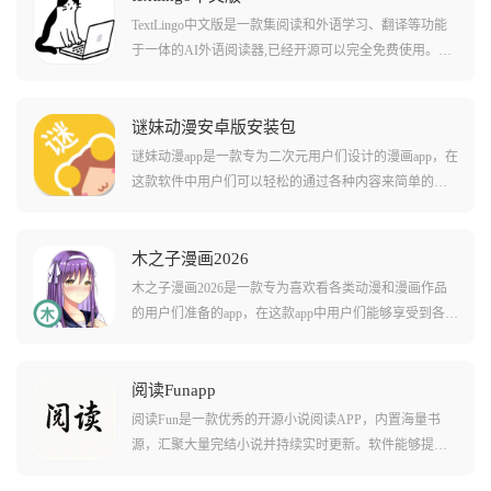
TextLingo中文版是一款集阅读和外语学习、翻译等功能
于一体的AI外语阅读器,已经开源可以完全免费使用。软
件支持中文、英语、日语等多种语言,用户可以直接翻译
各类小说、文章,还可以添加闪卡来进行外语学习,实现边
看小说边学外语的沉浸式阅读体验。TextLingo具有离线
谜妹动漫安卓版安装包
学习、智能推送提醒、语言识别与发音、无缝同步等功
谜妹动漫app是一款专为二次元用户们设计的漫画app，在
能,支持URL、Word、Markdown、PDF、SRT等不同格式,
这款软件中用户们可以轻松的通过各种内容来简单的自
可以自动翻译和生成学习词汇,占用内存极小,是外语学习
定义观看动画的界面，还能够挑选软件中推荐的各种热
爱好者的必备神器。
门动漫作品。在这款游戏中还有不少非常实用的自定义
功能，包括调节字体的大小颜色等等！在这款软件中还
木之子漫画2026
有多种便捷的自动化能力，包括自动跳过片头片尾，自
木之子漫画2026是一款专为喜欢看各类动漫和漫画作品
动播放下一集等等，让您看剧不用伸手！
的用户们准备的app，在这款app中用户们能够享受到各种
不同的漫画资源直接观看，也能欧体验到随便切换不同
屏幕显示模式播放的便捷。软件中的各种动漫和漫画作
品都经过了汉化和中文字幕处理，让用户们看起来没有
阅读Funapp
任何难度。软件还会定期放出一些优质的动漫作品合
阅读Fun是一款优秀的开源小说阅读APP，内置海量书
集，让用户们不至于无番可看！
源，汇聚大量完结小说并持续实时更新。软件能够提供
大量小说网站的阅读资源，让用户随时追更热门小说。