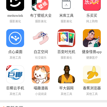
meituwink
布丁壁纸大全
米库工具
乐买买
摄影美化
摄影美化
摄影美化
网上购物
点心桌面
白芷空间
百变时光机
健身怪兽app
其他工具
社交娱乐
摄影美化
健康医疗
巨椰云手机
喵趣漫画
牢大弱网
香蕉浏览器
其他工具
小说阅读
其他工具
其他工具