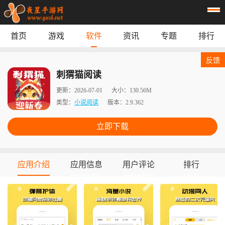
首页
游戏
软件
资讯
专题
排行
首页
游戏
应用
资讯
反馈
专题
榜单
刺猬猫阅读
更新：
2026-07-01
大小：
130.56M
类型：
小说阅读
版本：
2.9.362
立即下载
应用介绍
应用信息
用户评论
排行