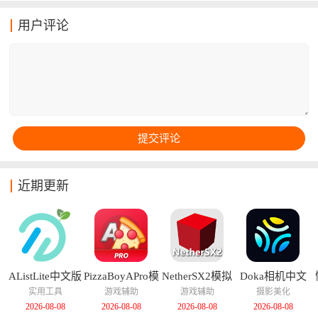
支持自定义字体大小、背景颜色和自动翻页模式，打造
舒适阅读体验。只需输入小说名称或关键词，即可迅速
用户评论
查找心仪作品，搜索便捷高效。书籍阅读记录会云同步
加载，不用担心忘记阅读进度，非常贴合小说爱好者的
需求。
近期更新
AListLite中文版
PizzaBoyAPro模
NetherSX2模拟
Doka相机中文
拟器中文版
器汉化版
版
实用工具
游戏辅助
游戏辅助
摄影美化
2026-08-08
2026-08-08
2026-08-08
2026-08-08