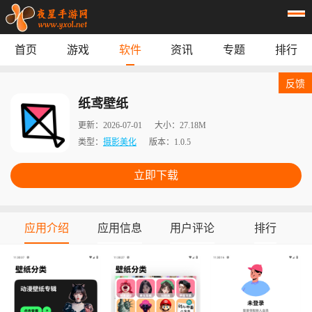
首页
游戏
软件
资讯
专题
排行
首页
游戏
应用
资讯
反馈
专题
榜单
纸鸢壁纸
更新：
2026-07-01
大小：
27.18M
类型：
摄影美化
版本：
1.0.5
立即下载
应用介绍
应用信息
用户评论
排行