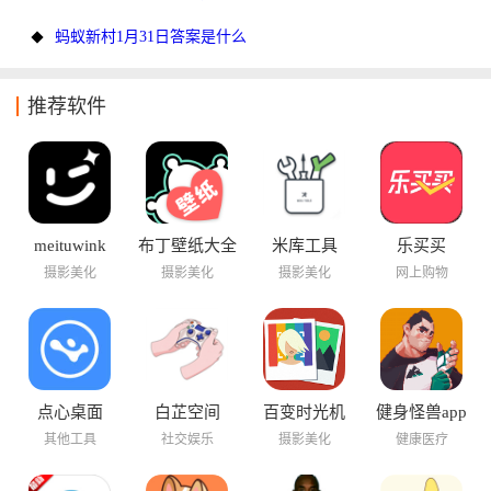
蚂蚁新村1月31日答案是什么
推荐软件
meituwink
布丁壁纸大全
米库工具
乐买买
摄影美化
摄影美化
摄影美化
网上购物
点心桌面
白芷空间
百变时光机
健身怪兽app
其他工具
社交娱乐
摄影美化
健康医疗