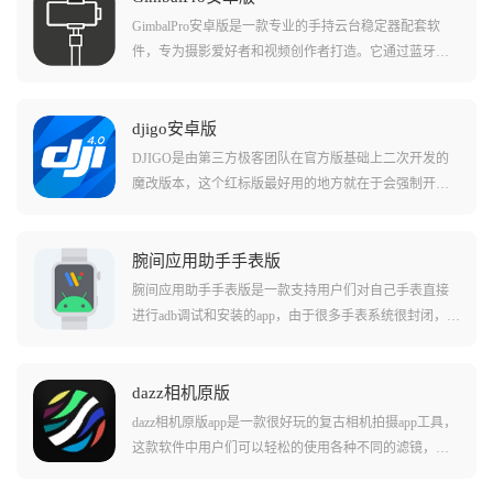
GimbalPro安卓版是一款专业的手持云台稳定器配套软
件，专为摄影爱好者和视频创作者打造。它通过蓝牙连
接云台设备，提供遥控拍摄、实时预览和视频剪辑等全
面功能，支持多种拍摄模式和智能跟随技术。软件内置
丰富的滤镜风格，配合三轴增稳技术，让拍摄画面更加
djigo安卓版
稳定流畅，是户外直播和高清视频录制的得力助手。用
DJIGO是由第三方极客团队在官方版基础上二次开发的
户可以在手机上实时查看设备电量和连接状态，使用原
魔改版本，这个红标版最好用的地方就在于会强制开启F
相机进行高清拍摄，拍摄完成后还能直接在应用内进行
CC模式以及移除禁飞区限制，它能让你的老伙计在干扰
剪辑美化，快速成片分享给好友。无论是日常vlog记录还
严重的环境下依然保持图传丝滑，并解锁更多的飞行自
是专业视频创作，GimbalPro都能提供稳定可靠的拍摄体
由度。
腕间应用助手手表版
验。
腕间应用助手手表版是一款支持用户们对自己手表直接
进行adb调试和安装的app，由于很多手表系统很封闭，许
多功能也是无法使用的，这款软件就能够简单的帮助用
户们直接安装各种不同样的应用，并且直接进行各种命
令行的操作。在这款软件中还支持用户们进行各种手表
dazz相机原版
软件的获取和安装，并且允许对手表的细致权限进行修
dazz相机原版app是一款很好玩的复古相机拍摄app工具，
改，使用起来非常轻松！
这款软件中用户们可以轻松的使用各种不同的滤镜，还
原您想要的现实相机拍摄效果。在软件中用户们可以使