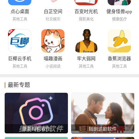
点心桌面
白芷空间
百变时光机
健身怪兽app
其他工具
社交娱乐
摄影美化
健康医疗
巨椰云手机
喵趣漫画
牢大弱网
香蕉浏览器
其他工具
小说阅读
其他工具
其他工具
最新专题
摄影相机软件
短剧追剧软件