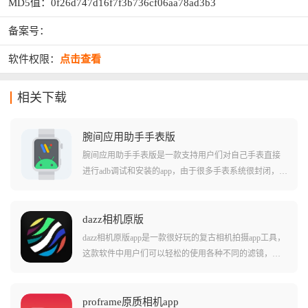
MD5值：0f26d747d16f7f3b736cf06aa78ad3b3
备案号：
软件权限：
点击查看
相关下载
腕间应用助手手表版
腕间应用助手手表版是一款支持用户们对自己手表直接
进行adb调试和安装的app，由于很多手表系统很封闭，许
多功能也是无法使用的，这款软件就能够简单的帮助用
户们直接安装各种不同样的应用，并且直接进行各种命
令行的操作。在这款软件中还支持用户们进行各种手表
dazz相机原版
软件的获取和安装，并且允许对手表的细致权限进行修
dazz相机原版app是一款很好玩的复古相机拍摄app工具，
改，使用起来非常轻松！
这款软件中用户们可以轻松的使用各种不同的滤镜，还
原您想要的现实相机拍摄效果。在软件中用户们可以使
用多种不同类型的照片底片，还有不同的滤镜组合形成
特殊的成像效果！软件中用户们还能参照一些著名照片
proframe原质相机app