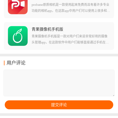
或者是摄影师的滤镜类型，直接复制他们的出片效果！
proframe原质相机是一款使用起来免费而且有着许多专业
这对于不知道怎么搭配滤镜的用户来说还挺管用的！
功能的相机app，在这款app中用户们可以使用上很多和普
通单反相机类似的功能，其中包括许多非常有趣的底片
效果和特殊的滤镜功能，还有各种延时快门等有趣的应
用方式，让您使用手机就能体验到类似单反相机的效
青果摄像机手机版
果！在这款软件中用户们还能拍摄各种不同类型的相
青果摄像机手机版是一款对用户们来说非常好用的摄像
片，并且在线和其他用户们共享！
头管理app，在这款软件中用户们能够直接通过手机在线
观看摄像头内的高清视频直播内容，还能听到很多双向
通话的内容。软件中支持用户们直接设置监控功能，还
能进行连续的录像。软件有着非常优质的夜视能力和云
用户评论
录像功能，支持多种主被动检测，让您不用操心也能关
注家中的一举一动！