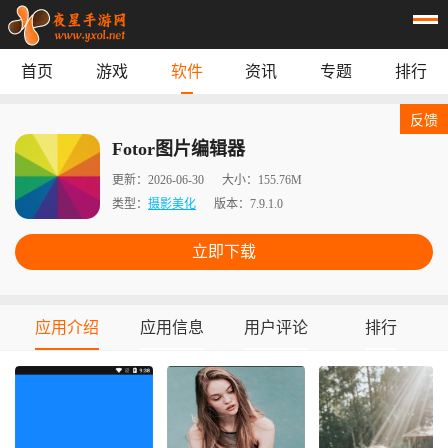
首页
游戏
软件
资讯
专题
排行
首页
游戏
应用
资讯
反馈
专题
榜单
Fotor图片编辑器
更新：
2026-06-30
大小：
155.76M
类型：
摄影美化
版本：
7.9.1.0
立即下载
应用介绍
应用信息
用户评论
排行