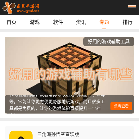
首页
游戏
软件
资讯
专题
排行
休闲益智
：
阿凡达孩童世界
动作游戏
：
逃离鸭科夫
模拟经营
：
梅尔沃放置
好用的游戏辅助工具
角色扮演
：
我的世界经典版
游戏辅助
：
mt画质助手240帧
游戏辅助
：
鲸鱼漫游
游戏辅助
：
萌宅社区
游戏辅助工具是可以帮助玩家更好地玩游戏、优化
steam link
实用工具
：
游戏体验的工具，帮你优化电脑性能、记录游戏数
首页
游戏
应用
资讯
据、或者做一些方便的小操作，有的软件还能帮忙
安装和管理游戏模组Mod，让你能玩到玩家自己制
作的有趣内容，或者帮你修改游戏的界面、字体等
专题
榜单
等，它能让你更方便更舒服地玩游戏，而且很多工
具都是免费的，让你的游戏体验直接提升一个档
点击查看
次！
三角洲孙悟空直装版