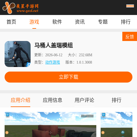
首页
游戏
软件
资讯
专题
排行
首页
游戏
应用
资讯
反馈
专题
榜单
马桶人盖瑞模组
更新：
2026-06-12
大小：
232.68M
类型：
动作游戏
版本：
1.0.1.3008
立即下载
应用介绍
应用信息
用户评论
排行