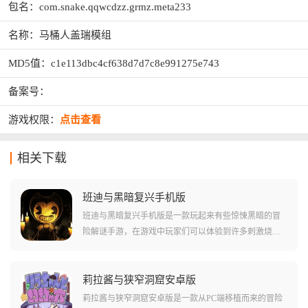
包名：com.snake.qqwcdzz.grmz.meta233
名称：马桶人盖瑞模组
MD5值：c1e113dbc4cf638d7d7c8e991275e743
备案号：
游戏权限：
点击查看
相关下载
班迪与黑暗复兴手机版
班迪与黑暗复兴手机版是一款玩起来有些惊悚黑暗的冒
险解谜手游，在游戏中玩家们可以体验到许多刺激烧脑
的解谜体验，当然也会碰到非常黑暗的地图场景和很多
可怕的怪物!在游戏中需要玩家们通过一系列不同的方法
直接对故事剧情进行修改，并且增强玩家们对于故事的
莉拉酱与狭窄洞窟安卓版
认知。游戏中还有很多碎片化叙事的部分，对玩家们来
莉拉酱与狭窄洞窟安卓版是一款从PC端移植而来的冒险