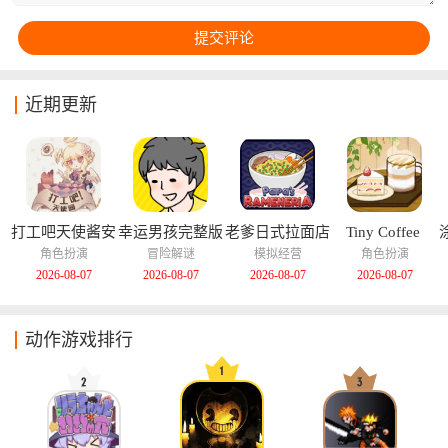
近期更新
打工吧天使酱安
幸运男孩完整版
老爹日式拉面店
Tiny Coffee 
卓版
汉化版
Shop Story中文
角色扮演
冒险解谜
模拟经营
角色扮演
版
2026-08-07
2026-08-07
2026-08-07
2026-08-07
动作游戏排行