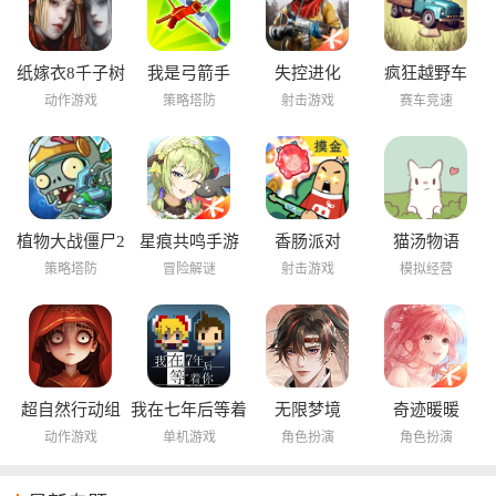
纸嫁衣8千子树
我是弓箭手
失控进化
疯狂越野车
动作游戏
策略塔防
射击游戏
赛车竞速
植物大战僵尸2
星痕共鸣手游
香肠派对
猫汤物语
海底世界
策略塔防
冒险解谜
射击游戏
模拟经营
超自然行动组
我在七年后等着
无限梦境
奇迹暖暖
你
动作游戏
单机游戏
角色扮演
角色扮演