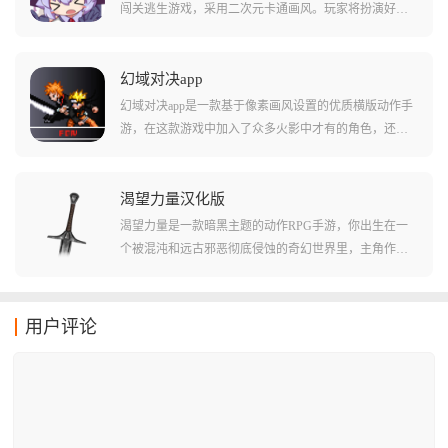
说需要自己拼凑内容!
闯关逃生游戏，采用二次元卡通画风。玩家将扮演好奇
心旺盛的魔女莉拉，在狭窄黑暗的洞穴隧道中匍匐爬
行，利用左右移动、蹲下起身和瞬发魔法等技巧躲避身
后触手怪鱼的追击。游戏共有六个关卡，每个关卡都有
幻域对决app
独特的怪物和攻击方式，玩家需要操控角色在狭窄洞窟
幻域对决app是一款基于像素画风设置的优质横版动作手
中不断前进，通过不断加点提高抗性与速度，解锁更多
游，在这款游戏中加入了众多火影中才有的角色，还有
技能，最终利用最短的时间逃离洞窟。
许多有趣的技能和忍术都被游戏收录到了角色的动作当
中来，通过玩家们使用特定的键位和连招，玩家们能够
轻松的搓出一系列不同的技能和大招，让玩家们的战斗
渴望力量汉化版
力提升很多!游戏还支持多人联机战斗和局域网战斗等多
渴望力量是一款暗黑主题的动作RPG手游，你出生在一
种模式，让您能够和好友一起切磋技术!
个被混沌和远古邪恶彻底侵蚀的奇幻世界里，主角作为
一名被放逐的渴求者，游戏不仅拥有极高的战斗自由
度，更融入了Roguelike的随机元素，你可以钟情于近战
的金属轰鸣，或者是迷恋毁灭性法术的华丽特效，这里
用户评论
都能让你感受到最纯粹的打击快感。