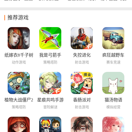
时代mod版
中文版
公交中文版
mod版
推荐游戏
纸嫁衣8千子树
我是弓箭手
失控进化
疯狂越野车
动作游戏
策略塔防
射击游戏
赛车竞速
植物大战僵尸2
星痕共鸣手游
香肠派对
猫汤物语
海底世界
策略塔防
冒险解谜
射击游戏
模拟经营