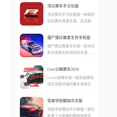
壮大的僵尸军团在城市中肆意
超跑，只要你技术够硬，这片
顶尖赛车手汉化版
奔跑。游戏中的僵尸形象夸
土地就是你的主场。
顶尖赛车手汉化版是一款很好
张，拥有绿色皮肤和硕大的眼
玩的赛车竞速手游，在这款手
珠，伴随着凄厉的叫声一路狂
游当中玩家们将会作为一名职
奔。玩家需要在前进过程中收
业赛车手，购买或者改装强力
集金币，感染沿途的人类，每
僵尸德比像素生存手机版
的赛车车辆参与比赛！在游戏
吃掉一个人，僵尸队伍就会增
僵尸德比像素生存是一款末日
中玩家们可以改装非常多不同
加一名成员。游戏中还有各种
射击类型的休闲闯关手游，游
种类的部件，还能直接更换发
有趣的道具和变身系统，玩家
戏不仅提供了海量的关卡挑
动机这样的重要单元。游戏中
可以吃掉问号箱子获得UFO、
战，它最好玩的地方在于战车
通过改装后的赛车会有千奇百
海啸、忍者等强大形态，推翻
Carx公路赛车2026
进化，从初始的破旧车辆到武
怪的能力和属性，需要玩家们
车辆将乘客全部变成僵尸。游
carx公路赛车是一款高度模拟
装到牙齿的水箱坦克，每一部
自己配合自己喜欢的玩法，更
戏支持好友互动，可以分享成
现实驾驶环境的赛车驾驶手
车都能让你改装，玩家需要穿
好的优化这些车辆的表现！
绩互送礼物，一起体验当僵尸
游，游戏中玩家们需要在非常
梭于森林、雪山、沙漠等随机
的乐趣。
真实的赛道上驾驶各种强大的
地图，通过击杀僵尸、完成高
驾驶学校模拟中文版
跑车赛车，游戏中的驾驶模拟
难度任务来赚取金币，书写一
驾驶学校模拟中文版是一款玩
做的非常精细，包括车辆悬架
段充满硝烟的生存故事。
起来十分有趣的模拟驾驶手
的一些小的细节，都会影响到