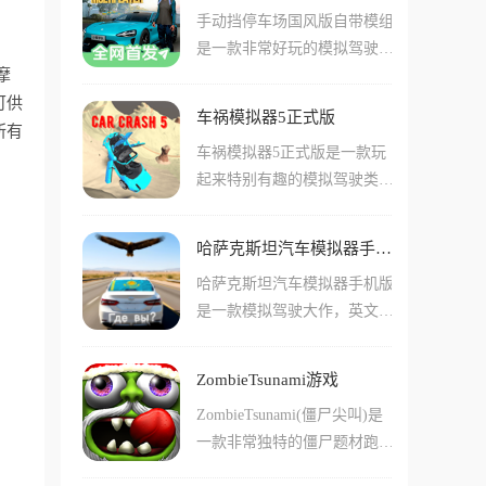
手动挡停车场国风版自带模组
感，大大增强了游戏的沉浸
是一款非常好玩的模拟驾驶类
感。玩家将扮演驾驶员，在复
摩
型手游，在这款手游中玩家们
杂的城市环境中，驾驶各种不
可供
可以看到许多非常好看珍贵的
同的车辆来完成各种停车任
车祸模拟器5正式版
车辆模型，还有不少可以用来
所有
务。游戏内最真实的就是手动
车祸模拟器5正式版是一款玩
解锁的车辆！游戏中玩家们可
挡操作，玩家需要根据真实的
起来特别有趣的模拟驾驶类手
以比赛获取金币用来升级车辆
驾驶方式来进行操作，观察车
游，在这款手游中玩家们可以
或者解锁更加优秀的载具！在
辆离合器的状态。
体验到非常多好玩的模拟驾驶
游戏中还加入了很多mod，其
哈萨克斯坦汽车模拟器手机版
要素。在游戏中还有不少的障
中包括很多玩家们耳熟能详的
哈萨克斯坦汽车模拟器手机版
碍物和各种模拟的撞击场景，
国产车，比如小米su7这些，
是一款模拟驾驶大作，英文名
玩家们可以选择在这些特定的
在这款游戏中都是能够体验到
叫《KAZ Auto Sim》，它不
场景中来撞击这些模拟的场
的！
是那种把你关在围栏赛道里的
景！游戏中还有很多不同种类
ZombieTsunami游戏
传统赛车，而是一个极其硬核
的车型。比如说有轿车跑车大
ZombieTsunami(僵尸尖叫)是
的开放世界，你将扮演一名穿
巴卡车等多种不同车辆，这些
一款非常独特的僵尸题材跑酷
梭在哈萨克斯坦街头的顶级车
车辆在撞击的时候的场面也非
类游戏，玩家将操控一支不断
手，从复古的老爷车到拉风的
常的不同！