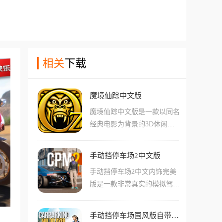
相关
下载
魔境仙踪中文版
魔境仙踪中文版是一款以同名
经典电影为背景的3D休闲跑
酷手游，游戏完美复刻了电影
中唯美绚丽的仙境景观，你将
手动挡停车场2中文版
操控主人公奥兹，在不断变化
手动挡停车场2中文内饰完美
的道路上通过跳跃、滑行和左
版是一款非常真实的模拟驾驶
右横移躲避障碍，利用各种强
游戏。游戏采用顶尖的3D物
力魔法道具，挑战自己在这片
理引擎制作，为玩家打造了最
魔幻土地上的逃亡极限。
手动挡停车场国风版自带模组
真实的城市场景以及驾驶手