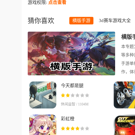
游戏权限:
点击查看
猜你喜欢
横版手游
3d赛车游戏大全
横版
本专题
等多种
手游单
作，体
今天都是腿
休闲益智 / 1104M
彩虹橙