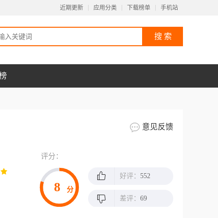
近期更新
应用分类
下载榜单
手机站
榜
意见反馈
评分：
好评：
552
8
分
差评：
69