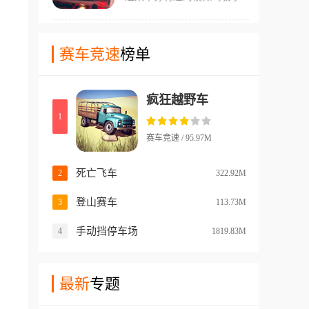
游，在这款手游中玩家们可以
游戏中车辆的表现！游戏中们
学到很多不同的驾驶知识。在
还能通过比赛获取金币奖励，
游戏中玩家们还能简单的搜索
赛车竞速
榜单
不断刷新更多强力的车辆零件
各种科目的驾考题目和各种流
安装，让您的赛车速度更快过
程。在游戏中玩家们可以通过
弯更稳！玩家们还可以选择其
疯狂越野车
优质的引擎来体验真实的驾驶
他的载具，体验不同的驾驶乐
1
感受。游戏中有不少的驾驶基
趣！
础是比较好应对的，还有能训
赛车竞速 / 95.97M
练玩家们驾驶真正车辆的能
力，如果在考驾照的玩家，这
死亡飞车
2
322.92M
款游戏会比较好用!
登山赛车
3
113.73M
手动挡停车场
4
1819.83M
最新
专题