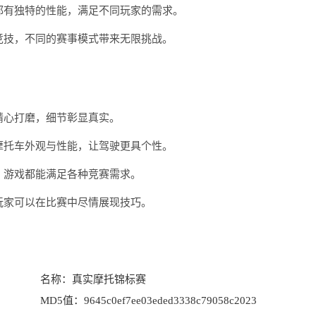
种都有独特的性能，满足不同玩家的需求。
时竞技，不同的赛事模式带来无限挑战。
精心打磨，细节彰显真实。
制摩托车外观与性能，让驾驶更具个性。
战，游戏都能满足各种竞赛需求。
，玩家可以在比赛中尽情展现技巧。
名称：
真实摩托锦标赛
MD5值：
9645c0ef7ee03eded3338c79058c2023