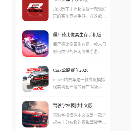
奔跑。游戏中的僵尸形象夸
土地就是你的主场。
顶尖赛车手汉化版是一款很好
张，拥有绿色皮肤和硕大的眼
玩的赛车竞速手游，在这款手
珠，伴随着凄厉的叫声一路狂
游当中玩家们将会作为一名职
奔。玩家需要在前进过程中收
业赛车手，购买或者改装强力
集金币，感染沿途的人类，每
僵尸德比像素生存手机版
的赛车车辆参与比赛！在游戏
吃掉一个人，僵尸队伍就会增
僵尸德比像素生存是一款末日
中玩家们可以改装非常多不同
加一名成员。游戏中还有各种
射击类型的休闲闯关手游，游
种类的部件，还能直接更换发
有趣的道具和变身系统，玩家
戏不仅提供了海量的关卡挑
动机这样的重要单元。游戏中
可以吃掉问号箱子获得UFO、
战，它最好玩的地方在于战车
通过改装后的赛车会有千奇百
海啸、忍者等强大形态，推翻
Carx公路赛车2026
进化，从初始的破旧车辆到武
怪的能力和属性，需要玩家们
车辆将乘客全部变成僵尸。游
carx公路赛车是一款高度模拟
装到牙齿的水箱坦克，每一部
自己配合自己喜欢的玩法，更
戏支持好友互动，可以分享成
现实驾驶环境的赛车驾驶手
车都能让你改装，玩家需要穿
好的优化这些车辆的表现！
绩互送礼物，一起体验当僵尸
游，游戏中玩家们需要在非常
梭于森林、雪山、沙漠等随机
的乐趣。
真实的赛道上驾驶各种强大的
地图，通过击杀僵尸、完成高
驾驶学校模拟中文版
跑车赛车，游戏中的驾驶模拟
难度任务来赚取金币，书写一
驾驶学校模拟中文版是一款玩
做的非常精细，包括车辆悬架
段充满硝烟的生存故事。
起来十分有趣的模拟驾驶手
的一些小的细节，都会影响到
游，在这款手游中玩家们可以
游戏中车辆的表现！游戏中们