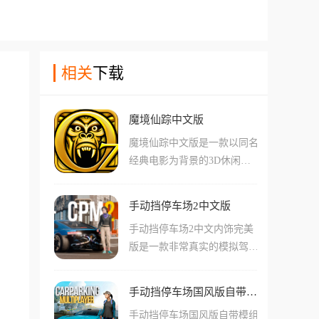
相关
下载
魔境仙踪中文版
魔境仙踪中文版是一款以同名
经典电影为背景的3D休闲跑
酷手游，游戏完美复刻了电影
中唯美绚丽的仙境景观，你将
手动挡停车场2中文版
操控主人公奥兹，在不断变化
手动挡停车场2中文内饰完美
的道路上通过跳跃、滑行和左
版是一款非常真实的模拟驾驶
右横移躲避障碍，利用各种强
游戏。游戏采用顶尖的3D物
力魔法道具，挑战自己在这片
理引擎制作，为玩家打造了最
魔幻土地上的逃亡极限。
手动挡停车场国风版自带模组
真实的城市场景以及驾驶手
手动挡停车场国风版自带模组
感，大大增强了游戏的沉浸