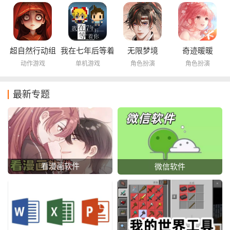
超自然行动组
我在七年后等着
无限梦境
奇迹暖暖
你
动作游戏
单机游戏
角色扮演
角色扮演
最新专题
看漫画软件
微信软件