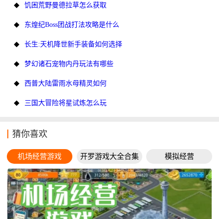
饥困荒野曼德拉草怎么获取
东煌纪Boss团战打法攻略是什么
长生:天机降世新手装备如何选择
梦幻诸石宠物内丹玩法有哪些
西普大陆雷雨水母精灵如何
三国大冒险将星试炼怎么玩
猜你喜欢
机场经营游戏
开罗游戏大全合集
模拟经营