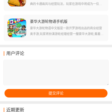
典的卡通画风与经营玩法，玩家在游戏中将成为一位美
食烹饪者，需要经营自己的店铺并招待前来就餐的顾
客。游戏设计了烹饪、建造等多种任务，提供40种独特
的特殊食谱，加入可解锁的12个独立假期，还可以购买
豪华大游轮物语手机版
升级、家具和海报来装饰自己的商店。玩家需要为客户
豪华大游轮物语中文版是一款开罗游戏出品的商业经营
制作各种口味的卷饼，例如炸鱼卷、鸡肉卷、牛肉卷
类手游,玩家将扮演游轮经理经营一艘豪华大游轮,载着乘
等，并根据顾客的要求调整配料和材料，以获得更高的
客前往世界各地旅行。游戏采用经典的像素画风,玩家可
小费和收益。
以在游轮上建造各种娱乐设施、餐厅、泳池等场所,通过
合理规划和布局提高乘客满意度,吸引更多顾客,打造世界
用户评论
级五星豪华游轮。随着游戏推进,玩家可以开发新的旅游
国家,邀请国王和明星上船,不断扩张船体规模,最终成为风
靡全球的豪华游轮之王。
近期更新