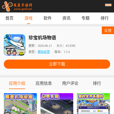
首页
游戏
软件
资讯
专题
排行
首页
游戏
应用
资讯
反馈
专题
榜单
珍宝机场物语
更新：
2026-06-11
大小：
43.03M
类型：
模拟经营
版本：
1.5.4
立即下载
应用介绍
应用信息
用户评论
排行