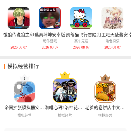
饿狼传说狼之印
逃离坤坤安卓版
凯蒂猫飞行冒险
打工吧天使酱安
记安卓版
中文版
卓版
动作游戏
赛车竞速
角色扮演
2026-08-07
2026-08-07
2026-08-07
2026-08-07
模拟经营排行
帝国扩张模拟器安卓版
咖啡心语2洛神花与蓝蝴蝶手游
老爹的卷饼店中文版下载
模拟经营
模拟经营
模拟经营