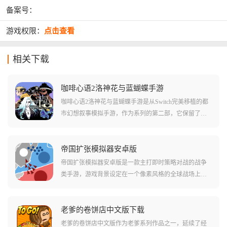
备案号：
游戏权限：
点击查看
相关下载
咖啡心语2洛神花与蓝蝴蝶手游
咖啡心语2洛神花与蓝蝴蝶手游是从Switch完美移植的都
市幻想叙事模拟手游，作为系列的第二部，它保留了前
作备受好评的深夜咖啡馆设定，背景依旧是那个种族共
存的平行世界西雅图，玩家将继续扮演那名深藏不露的
咖啡师，除了经典的咖啡、红茶、绿茶，这次还引入了
帝国扩张模拟器安卓版
全新的洛神花与蓝蝴蝶材料，为你带来更丰富的配方。
帝国扩张模拟器安卓版是一款主打即时策略对战的战争
类手游，游戏背景设定在一个像素风格的全球战场上，
你将作为帝国的最高统帅，通过派遣军队占领地盘来不
断壮大版图，开局就能直接点满生产速度和初始兵力，
从容应对征服、军团、统治及剧本四大模式下的海量挑
老爹的卷饼店中文版下载
战。
老爹的卷饼店中文版作为老爹系列作品之一，延续了经