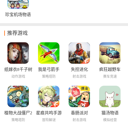
珍宝机场物语
推荐游戏
纸嫁衣8千子树
我是弓箭手
失控进化
疯狂越野车
动作游戏
策略塔防
射击游戏
赛车竞速
植物大战僵尸2
星痕共鸣手游
香肠派对
猫汤物语
海底世界
策略塔防
冒险解谜
射击游戏
模拟经营