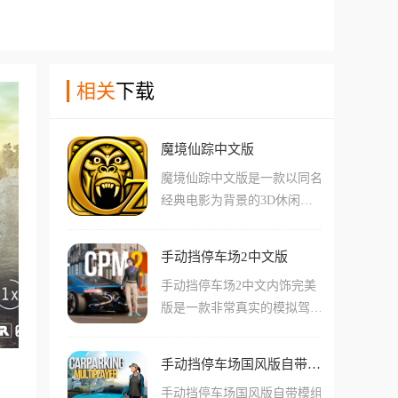
相关
下载
魔境仙踪中文版
魔境仙踪中文版是一款以同名
经典电影为背景的3D休闲跑
酷手游，游戏完美复刻了电影
中唯美绚丽的仙境景观，你将
手动挡停车场2中文版
操控主人公奥兹，在不断变化
手动挡停车场2中文内饰完美
的道路上通过跳跃、滑行和左
版是一款非常真实的模拟驾驶
右横移躲避障碍，利用各种强
游戏。游戏采用顶尖的3D物
力魔法道具，挑战自己在这片
理引擎制作，为玩家打造了最
魔幻土地上的逃亡极限。
手动挡停车场国风版自带模组
真实的城市场景以及驾驶手
手动挡停车场国风版自带模组
感，大大增强了游戏的沉浸