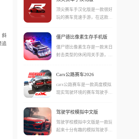
奔跑。游戏中的僵尸形象夸
土地就是你的主场。
顶尖赛车手汉化版是一款很好
张，拥有绿色皮肤和硕大的眼
玩的赛车竞速手游，在这款手
珠，伴随着凄厉的叫声一路狂
游当中玩家们将会作为一名职
奔。玩家需要在前进过程中收
业赛车手，购买或者改装强力
集金币，感染沿途的人类，每
、斜
僵尸德比像素生存手机版
的赛车车辆参与比赛！在游戏
吃掉一个人，僵尸队伍就会增
是追
僵尸德比像素生存是一款末日
中玩家们可以改装非常多不同
加一名成员。游戏中还有各种
射击类型的休闲闯关手游，游
种类的部件，还能直接更换发
有趣的道具和变身系统，玩家
戏不仅提供了海量的关卡挑
动机这样的重要单元。游戏中
可以吃掉问号箱子获得UFO、
战，它最好玩的地方在于战车
通过改装后的赛车会有千奇百
海啸、忍者等强大形态，推翻
Carx公路赛车2026
进化，从初始的破旧车辆到武
怪的能力和属性，需要玩家们
车辆将乘客全部变成僵尸。游
carx公路赛车是一款高度模拟
装到牙齿的水箱坦克，每一部
自己配合自己喜欢的玩法，更
戏支持好友互动，可以分享成
现实驾驶环境的赛车驾驶手
车都能让你改装，玩家需要穿
好的优化这些车辆的表现！
绩互送礼物，一起体验当僵尸
游，游戏中玩家们需要在非常
梭于森林、雪山、沙漠等随机
的乐趣。
真实的赛道上驾驶各种强大的
地图，通过击杀僵尸、完成高
驾驶学校模拟中文版
跑车赛车，游戏中的驾驶模拟
难度任务来赚取金币，书写一
驾驶学校模拟中文版是一款玩
做的非常精细，包括车辆悬架
段充满硝烟的生存故事。
起来十分有趣的模拟驾驶手
的一些小的细节，都会影响到
游，在这款手游中玩家们可以
游戏中车辆的表现！游戏中们