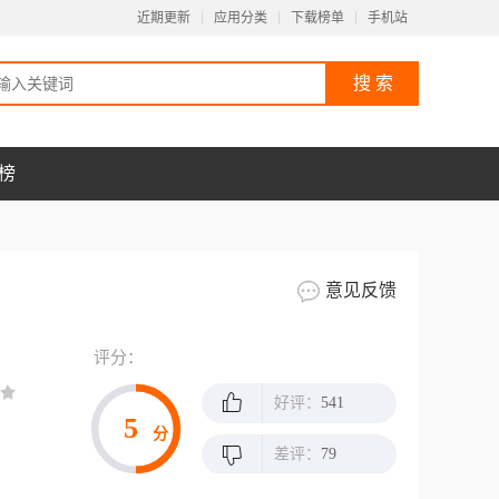
近期更新
应用分类
下载榜单
手机站
榜
意见反馈
评分：
好评：
541
5
分
差评：
79