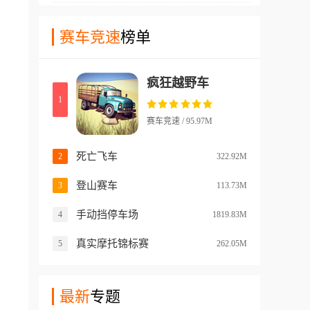
学到很多不同的驾驶知识。在
还能通过比赛获取金币奖励，
游戏中玩家们还能简单的搜索
赛车竞速
榜单
不断刷新更多强力的车辆零件
各种科目的驾考题目和各种流
安装，让您的赛车速度更快过
程。在游戏中玩家们可以通过
弯更稳！玩家们还可以选择其
疯狂越野车
优质的引擎来体验真实的驾驶
他的载具，体验不同的驾驶乐
1
感受。游戏中有不少的驾驶基
趣！
础是比较好应对的，还有能训
赛车竞速 / 95.97M
练玩家们驾驶真正车辆的能
力，如果在考驾照的玩家，这
死亡飞车
2
322.92M
款游戏会比较好用!
登山赛车
3
113.73M
手动挡停车场
4
1819.83M
真实摩托锦标赛
5
262.05M
最新
专题