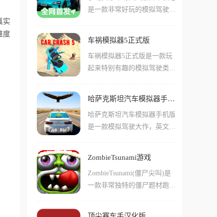
是一款非常好玩的模拟驾驶类
感。玩家将扮演驾驶员，在复
真实
型手游，在这款手游中玩家们
杂的城市环境中，驾驶各种不
难度
可以看到许多非常好看珍贵的
同的车辆来完成各种停车任
车祸模拟器5正式版
车辆模型，还有不少可以用来
务。游戏内最真实的就是手动
车祸模拟器5正式版是一款玩
解锁的车辆！游戏中玩家们可
挡操作，玩家需要根据真实的
起来特别有趣的模拟驾驶类手
以比赛获取金币用来升级车辆
驾驶方式来进行操作，观察车
游，在这款手游中玩家们可以
或者解锁更加优秀的载具！在
辆离合器的状态。
体验到非常多好玩的模拟驾驶
游戏中还加入了很多mod，其
哈萨克斯坦汽车模拟器手机版
要素。在游戏中还有不少的障
中包括很多玩家们耳熟能详的
哈萨克斯坦汽车模拟器手机版
碍物和各种模拟的撞击场景，
国产车，比如小米su7这些，
是一款模拟驾驶大作，英文名
玩家们可以选择在这些特定的
在这款游戏中都是能够体验到
叫《KAZ Auto Sim》，它不
场景中来撞击这些模拟的场
的！
是那种把你关在围栏赛道里的
景！游戏中还有很多不同种类
ZombieTsunami游戏
传统赛车，而是一个极其硬核
的车型。比如说有轿车跑车大
ZombieTsunami(僵尸尖叫)是
的开放世界，你将扮演一名穿
巴卡车等多种不同车辆，这些
一款非常独特的僵尸题材跑酷
梭在哈萨克斯坦街头的顶级车
车辆在撞击的时候的场面也非
类游戏，玩家将操控一支不断
手，从复古的老爷车到拉风的
常的不同！
壮大的僵尸军团在城市中肆意
超跑，只要你技术够硬，这片
顶尖赛车手汉化版