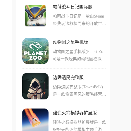
经典英雄，并将他们划分为骑
舱，你每合成11个当前时代的
船体规模,最终成为风靡全球
帕萌战斗日记国际服
士、法师、牧师、猎人等职业
顶尖建筑，就能解锁下一个全
的豪华游轮之王。
帕萌战斗日记是一款由Steam
体系，游戏一开始会直接开启
新的时代。
经典玩法移植而来的开放世界
全英雄收集模式，你将作为指
宠物捕捉生存建造手游，在这
挥官，在三路回合制战场上通
个被称为帕萌大陆的神奇土地
过随从放置与职业技能的连
动物园之星手机版
上，生存着数百种能力独特的
动，来击败对手。
动物园之星手机版(Planet Zo
生物，你需要从砍树搭桥开
o)是一款经典的动物园模拟经
始，利用各种捕捉瓶来收服帕
营手游，支持简体中文且单机
萌，游戏将硬核的生存挑战与
可玩。游戏中玩家将成为动物
治愈的家园建造完美结合，你
边陲遗民完整版
园园长，从零开始设计、建造
可以利用帕萌的力量点火、发
边陲遗民完整版(TownsFolk)
和运营自己的动物园。需要建
电、开垦农田，甚至在赛季制
是一款像素画风的策略经营模
造展馆、铺设路径、种植植
的公会战中攻占神庙，成就你
拟手游，玩家将扮演部落酋长
被、布置装饰，打造美丽舒适
的大师之路。
的身份，带领族人不断发展经
的动物家园。同时要招募员
建造火箭模拟器扩展版
济、武装实力，才能更好在这
工、管理财务、满足动物和游
建造火箭模拟器扩展版是一款
个边缘地区生存下来。收集足
客的需求，让动物园持续发展
很好玩的火箭模拟主题手游，
够多的资源和材料，安排部落