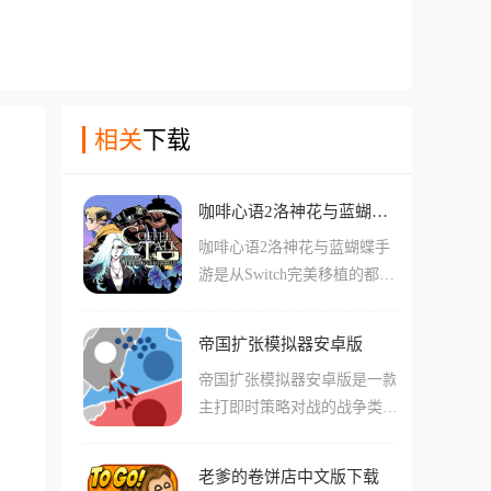
相关
下载
咖啡心语2洛神花与蓝蝴蝶手游
咖啡心语2洛神花与蓝蝴蝶手
游是从Switch完美移植的都市
幻想叙事模拟手游，作为系列
的第二部，它保留了前作备受
帝国扩张模拟器安卓版
好评的深夜咖啡馆设定，背景
帝国扩张模拟器安卓版是一款
依旧是那个种族共存的平行世
主打即时策略对战的战争类手
界西雅图，玩家将继续扮演那
游，游戏背景设定在一个像素
名深藏不露的咖啡师，除了经
风格的全球战场上，你将作为
典的咖啡、红茶、绿茶，这次
老爹的卷饼店中文版下载
帝国的最高统帅，通过派遣军