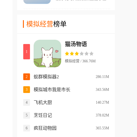
壮大。游戏中收录了大量真实
在这款手游中玩家们可以体验
族人去耕种、打猎、采摘果实
动物物种，从狮子、长颈鹿到
到许多不同种类的火箭和特殊
等工作，大家齐心协力才能把
熊猫，每个动物都有独特的外
的玩法。玩家们需要自己利用
模拟经营
榜单
部落发展壮大起来。游戏提供
观和行为模式。引擎升级和画
不同的组建建造火箭并且发射
战役和谜题两种玩法模式，每
面优化，使得动物栩栩如生，
升空，游戏中这些火箭之间的
个地图区域都有独特的属性和
细节丰富，带来沉浸式的养动
猫汤物语
不同形态有着很多好用的效
挑战。通过合理规划资源和科
物体验。
1
果，而且支持玩家们自己diy
技研发，不断开拓新的疆域，
出全新的火箭构型来!游戏中
最终建立繁荣兴旺的定居点。
模拟经营 / 366.76M
玩家们需要保证火箭的一些核
心参数处于正确范围，比如重
蚁群模拟器2
2
286.11M
心、推重比等等!
模拟城市我是市长
3
343.56M
飞机大厨
4
140.27M
烹饪日记
5
378.02M
疯狂动物园
6
365.55M