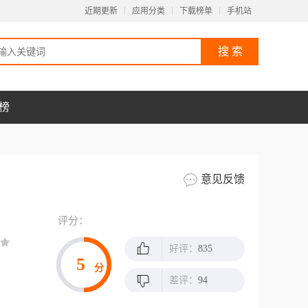
近期更新
应用分类
下载榜单
手机站
榜
意见反馈
评分：
好评：
835
5
分
差评：
94