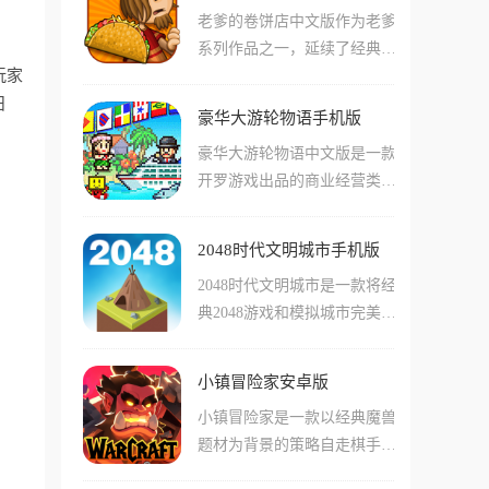
还引入了全新的洛神花与蓝蝴
老爹的卷饼店中文版作为老爹
队占领地盘来不断壮大版图，
蝶材料，为你带来更丰富的配
系列作品之一，延续了经典的
开局就能直接点满生产速度和
方。
玩家
卡通画风与经营玩法，玩家在
初始兵力，从容应对征服、军
日
游戏中将成为一位美食烹饪
团、统治及剧本四大模式下的
豪华大游轮物语手机版
者，需要经营自己的店铺并招
海量挑战。
豪华大游轮物语中文版是一款
待前来就餐的顾客。游戏设计
开罗游戏出品的商业经营类手
了烹饪、建造等多种任务，提
游,玩家将扮演游轮经理经营
供40种独特的特殊食谱，加入
一艘豪华大游轮,载着乘客前
可解锁的12个独立假期，还可
2048时代文明城市手机版
往世界各地旅行。游戏采用经
以购买升级、家具和海报来装
2048时代文明城市是一款将经
典的像素画风,玩家可以在游
饰自己的商店。玩家需要为客
典2048游戏和模拟城市完美融
轮上建造各种娱乐设施、餐
户制作各种口味的卷饼，例如
合的创新休闲手游，游戏沿用
厅、泳池等场所,通过合理规
炸鱼卷、鸡肉卷、牛肉卷等，
了经典的4x4宫格布局，但将
划和布局提高乘客满意度,吸
并根据顾客的要求调整配料和
小镇冒险家安卓版
枯燥的数字替换成了每个时代
引更多顾客,打造世界级五星
材料，以获得更高的小费和收
小镇冒险家是一款以经典魔兽
各具时代特色的建筑，从简陋
豪华游轮。随着游戏推进,玩
益。
题材为背景的策略自走棋手
的石器草棚到中世纪城堡，再
家可以开发新的旅游国家,邀
游，游戏中还原了几十位魔兽
到现代摩天大楼和未来太空
请国王和明星上船,不断扩张