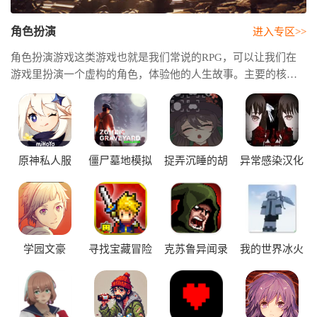
角色扮演
进入专区>>
角色扮演游戏这类游戏也就是我们常说的RPG，可以让我们在
游戏里扮演一个虚构的角色，体验他的人生故事。主要的核心
玩法就是成长和探索，需要通过完成任务、打败怪物来获得经
验，让自己的角色升级变得更强大。它能让你暂时忘记现实，
在一个充满魔法、冒险和英雄传说的世界里，创造属于自己的
传奇。
原神私人服
僵尸墓地模拟
捉弄沉睡的胡
异常感染汉化
器正式版
桃2.6
版
学园文豪
寻找宝藏冒险
克苏鲁异闻录
我的世界冰火
StrayDogs手游
中文版
汉化版
传说模组版