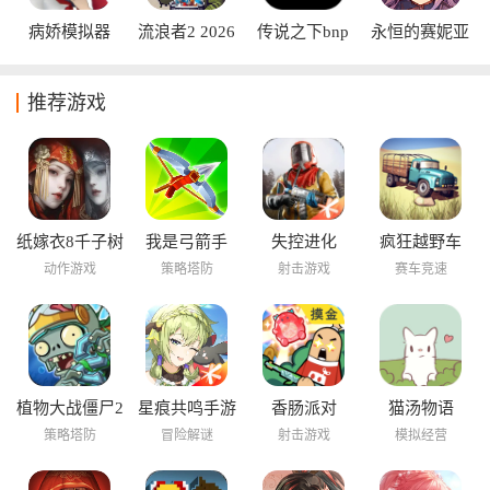
病娇模拟器
流浪者2 2026
传说之下bnp
永恒的赛妮亚
amai模组
中文版
命运之轮内购
版
推荐游戏
纸嫁衣8千子树
我是弓箭手
失控进化
疯狂越野车
动作游戏
策略塔防
射击游戏
赛车竞速
植物大战僵尸2
星痕共鸣手游
香肠派对
猫汤物语
海底世界
策略塔防
冒险解谜
射击游戏
模拟经营