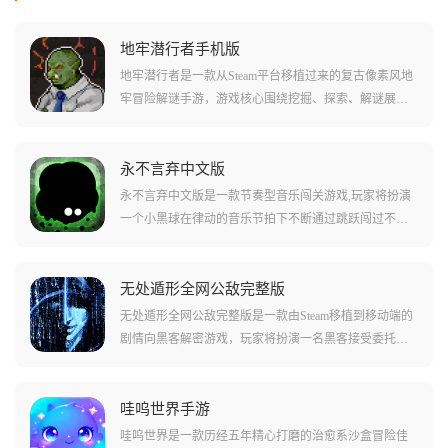
地牢潜行者手机版
地牢潜行者是一款从Steam平台移植过来的复古像素风地
牢冒险解谜手游，游戏核心围绕挖掘、探索、解谜展
开，你将扮演一名地牢探索者，利用各种独特的工具在
程序生成的随机迷宫中前行，游戏难度由浅入深，游戏
提供了强大的辅助物品，可以帮你预警错误或寻找线
永不言弃中文版
索，但由于负重有限，你必须在财富与生存工具之间做
永不言弃中文版是一款节奏型音乐闯关游戏,玩家将扮演
出取舍。
一个小黑球在律动的音乐节拍下不断通过跳跃闯过不同
位置的音柱,从而完整弹出欢快悦耳的背景音乐。游戏拥
有18个不同的关卡等待玩家挑战,玩家需要踩到白色柱子
后变成绿色平台才能安全通过,如果遇到红色的标记和柱
无处遁形全网公敌完整版
子则需要通过灵巧的跳跃来躲避,否则将会立即死亡。游
无处遁形全网公敌完整版是一款由Steam移植到移动端的
戏背景音乐极富节奏与韵律,音乐的节奏还会随着玩家的
剧情向黑客解密游戏，玩家将扮演一名黑客接受委托完
操作而任意改变,每一次的改变都毫无违和感,玩起来十分
成各种社工事件。游戏结合了网络安全、大数据、隐私
有趣且充满挑战。
泄露等现实社会问题，通过五个看似独立实则草蛇灰线
的章节故事，让玩家体验网络搜索、数据库查询、密码
哇呜世界手游
破解、伪装套话等真实的黑客操作手法。每个章节故事
哇呜世界是一款历经五年精心打磨的治愈系沙盒冒险佳