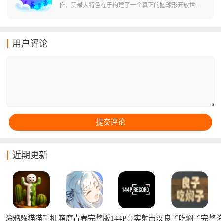
都取材于社会热点话题，从程序员之死到不雅视频事
作，其最大特色在于构建了一个真正的圆球形开放世
件，从校园霸凌到娱乐圈黑幕，玩家需要通过各种手段
界，让玩家可以实现起点即终点的无缝探索体验。在这
获取目标人物的隐藏秘密，最终发现所有事件背后隐藏
浩瀚宇宙中围绕坤泰恒星运转的边缘行星上，生活着人
的惊天秘密。游戏在提供烧脑推理体验的同时，也让玩
类、精灵、兽人、矮人四大种族，他们曾因权利与荣耀
用户评论
家对网络隐私保护产生反思。
纷争不断，又在危机面前屡次结盟。玩家将化身为命运
的持戒人，在对抗黑暗力量的征途中，可以捕捉驯服宠
物、建造家园、种植农作物，更能指挥哇呜兽伙伴作
战，亲手将蛮荒星球变成温暖的家园。
近期更新
涂鸦躲猫猫手机
箱庭青春完整版
144P真实射击汉
良子吃焖子完整