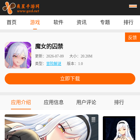
首页
游戏
软件
资讯
专题
排行
首页
游戏
应用
资讯
反馈
专题
榜单
魔女的囚禁
更新：
2026-07-09
大小：
20.20M
类型：
冒险解谜
版本：
1.0
立即下载
应用介绍
应用信息
用户评论
排行