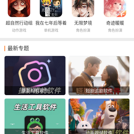
超自然行动组
我在七年后等着
无限梦境
奇迹暖暖
你
动作游戏
单机游戏
角色扮演
角色扮演
最新专题
摄影相机软件
短剧追剧软件
动画视频软件
生活工具软件