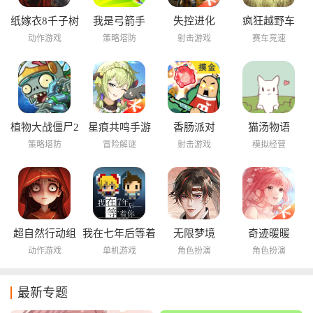
纸嫁衣8千子树
我是弓箭手
失控进化
疯狂越野车
动作游戏
策略塔防
射击游戏
赛车竞速
植物大战僵尸2
星痕共鸣手游
香肠派对
猫汤物语
海底世界
策略塔防
冒险解谜
射击游戏
模拟经营
超自然行动组
我在七年后等着
无限梦境
奇迹暖暖
你
动作游戏
单机游戏
角色扮演
角色扮演
最新专题