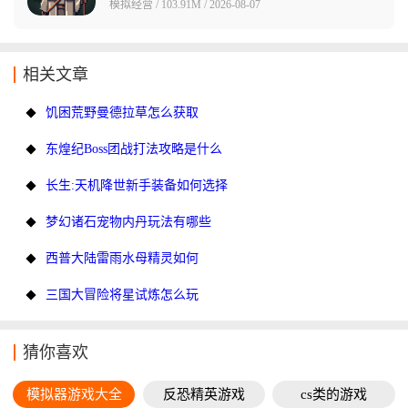
模拟经营 / 103.91M / 2026-08-07
相关文章
饥困荒野曼德拉草怎么获取
东煌纪Boss团战打法攻略是什么
长生:天机降世新手装备如何选择
梦幻诸石宠物内丹玩法有哪些
西普大陆雷雨水母精灵如何
三国大冒险将星试炼怎么玩
猜你喜欢
模拟器游戏大全
反恐精英游戏
cs类的游戏