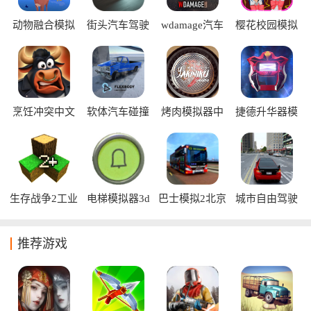
动物融合模拟
街头汽车驾驶
wdamage汽车
樱花校园模拟
器2中文版
汉化版
碰撞模拟器中
器七七酱同款
文版
中文版
烹饪冲突中文
软体汽车碰撞
烤肉模拟器中
捷德升华器模
版
汉化版
文版
拟器中文版
生存战争2工业
电梯模拟器3d
巴士模拟2北京
城市自由驾驶
时代mod版
中文版
公交中文版
mod版
推荐游戏