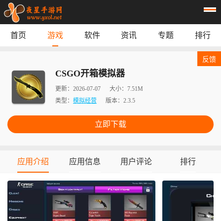
首页
游戏
软件
资讯
专题
排行
首页
游戏
应用
资讯
反馈
专题
榜单
CSGO开箱模拟器
更新：
2026-07-07
大小：
7.51M
类型：
模拟经营
版本：
2.3.5
立即下载
应用介绍
应用信息
用户评论
排行