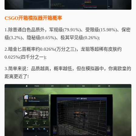
CSGO开箱模拟器开箱概率
1.除普通白色品质外，军规级(79.91%)、受限级(15.98%)、保密
级(3.2%)、隐秘级(0.65%)、极其罕见级(0.26%);
2.暗金匕首概率约0.026%(万分之三)，龙狙等超稀有皮肤约
0.025%(四千分之一);
3.简单来说：品质越高，概率越低，但在模拟器中，你离欧皇的
距离更近了!