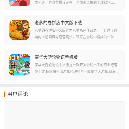
类手游，游戏背景设定在一个像素风格的全球战场上，
你将作为帝国的最高统帅，通过派遣军队占领地盘来不
断壮大版图，开局就能直接点满生产速度和初始兵力，
从容应对征服、军团、统治及剧本四大模式下的海量挑
老爹的卷饼店中文版下载
战。
老爹的卷饼店中文版作为老爹系列作品之一，延续了经
典的卡通画风与经营玩法，玩家在游戏中将成为一位美
食烹饪者，需要经营自己的店铺并招待前来就餐的顾
客。游戏设计了烹饪、建造等多种任务，提供40种独特
的特殊食谱，加入可解锁的12个独立假期，还可以购买
豪华大游轮物语手机版
升级、家具和海报来装饰自己的商店。玩家需要为客户
豪华大游轮物语中文版是一款开罗游戏出品的商业经营
制作各种口味的卷饼，例如炸鱼卷、鸡肉卷、牛肉卷
类手游,玩家将扮演游轮经理经营一艘豪华大游轮,载着乘
等，并根据顾客的要求调整配料和材料，以获得更高的
客前往世界各地旅行。游戏采用经典的像素画风,玩家可
小费和收益。
以在游轮上建造各种娱乐设施、餐厅、泳池等场所,通过
合理规划和布局提高乘客满意度,吸引更多顾客,打造世界
用户评论
级五星豪华游轮。随着游戏推进,玩家可以开发新的旅游
国家,邀请国王和明星上船,不断扩张船体规模,最终成为风
靡全球的豪华游轮之王。