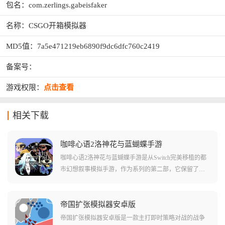
包名：com.zerlings.gabeisfaker
名称：CSGO开箱模拟器
MD5值：7a5e471219eb6890f9dc6dfc760c2419
备案号：
游戏权限：
点击查看
相关下载
咖啡心语2洛神花与蓝蝴蝶手游
咖啡心语2洛神花与蓝蝴蝶手游是从Switch完美移植的都
市幻想叙事模拟手游，作为系列的第二部，它保留了前
作备受好评的深夜咖啡馆设定，背景依旧是那个种族共
存的平行世界西雅图，玩家将继续扮演那名深藏不露的
咖啡师，除了经典的咖啡、红茶、绿茶，这次还引入了
帝国扩张模拟器安卓版
全新的洛神花与蓝蝴蝶材料，为你带来更丰富的配方。
帝国扩张模拟器安卓版是一款主打即时策略对战的战争