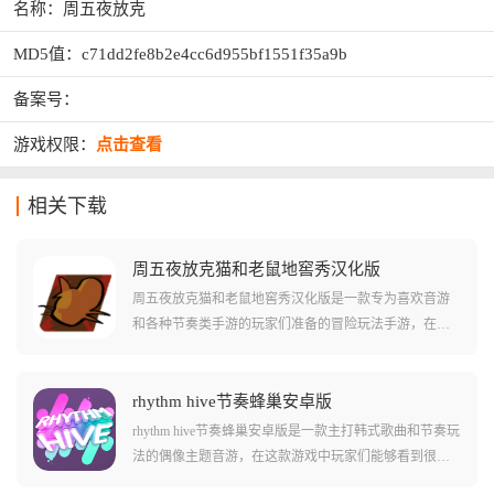
名称：周五夜放克
MD5值：c71dd2fe8b2e4cc6d955bf1551f35a9b
备案号：
游戏权限：
点击查看
相关下载
周五夜放克猫和老鼠地窖秀汉化版
周五夜放克猫和老鼠地窖秀汉化版是一款专为喜欢音游
和各种节奏类手游的玩家们准备的冒险玩法手游，在这
款游戏中玩家们可以体验到很多独居特色的回合制玩
法，还有很有趣的角色驱动节奏玩法。游戏中玩家们需
要按照节奏和指示按下正确的按键，还要看到角色的动
rhythm hive节奏蜂巢安卓版
作和各种干扰，游戏中各种不同类型的音游都十分有
rhythm hive节奏蜂巢安卓版是一款主打韩式歌曲和节奏玩
趣，还有不少有趣的角色介绍!
法的偶像主题音游，在这款游戏中玩家们能够看到很多
自己喜欢的明星，并且能够使用他们真实演奏过的各种