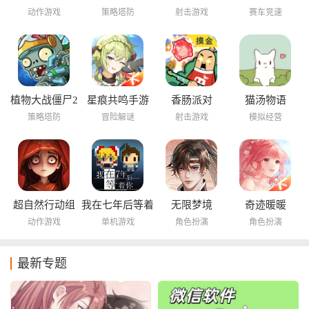
动作游戏
策略塔防
射击游戏
赛车竞速
植物大战僵尸2
星痕共鸣手游
香肠派对
猫汤物语
海底世界
策略塔防
冒险解谜
射击游戏
模拟经营
超自然行动组
我在七年后等着
无限梦境
奇迹暖暖
你
动作游戏
单机游戏
角色扮演
角色扮演
最新专题