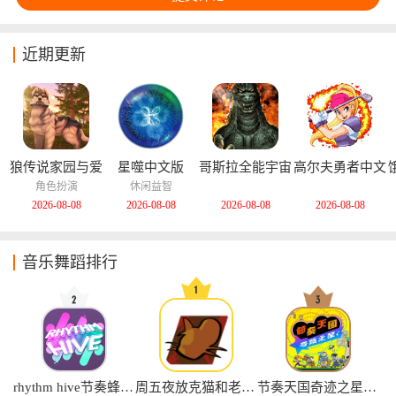
近期更新
狼传说家园与爱
星噬中文版
哥斯拉全能宇宙
高尔夫勇者中文
心中文版
中文版
版
角色扮演
休闲益智
2026-08-08
2026-08-08
2026-08-08
2026-08-08
音乐舞蹈排行
rhythm hive节奏蜂巢安卓版
周五夜放克猫和老鼠地窖秀汉化版
节奏天国奇迹之星汉化版