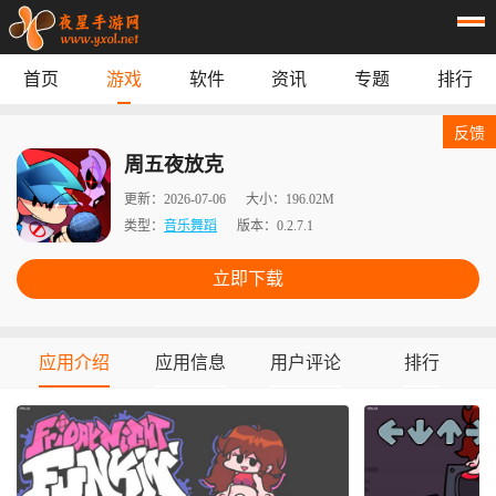
首页
游戏
软件
资讯
专题
排行
首页
游戏
应用
资讯
反馈
专题
榜单
周五夜放克
更新：
2026-07-06
大小：
196.02M
类型：
音乐舞蹈
版本：
0.2.7.1
立即下载
应用介绍
应用信息
用户评论
排行