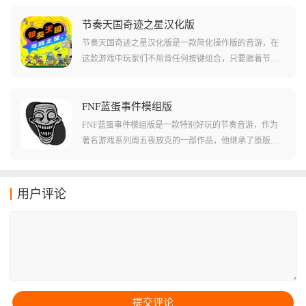
乐曲来游玩节奏游戏。在这款游戏中还有许多不同难度
的谱面和少见的真人mv背景，让您在游玩节奏游戏的时
节奏天国奇迹之星汉化版
候能够体验到更多的乐趣!游戏中还有不少的造型皮肤等
节奏天国奇迹之星汉化版是一款简化操作版的音游，在
玩法，可以让玩家们来体验!
这款游戏中玩家们不用背任何按键组合，只要跟着节拍
点、敲、滑就能轻松过关了！游戏中收录了八十多款节
奏小游戏，从雨伞开合、跨栏跳跃到飞盘抛接都是独立
的节奏玩法，而且每关都有独立世界观和动画，非常的
FNF蓝蛋事件模组版
轻松有趣！而且游戏中玩家们跟着节拍随便按也能过，
FNF蓝蛋事件模组版是一款特别好玩的节奏音游，作为
十分的休闲。游戏还支持四人本地联机的玩法，包括合
著名游戏系列周五夜放克的一部作品，他继承了原版的
作闯关、双人对战都有，还带在线全球排行榜，可以让
各种音乐和操作风格，还加入了很多全新的内容和玩
玩家们互相比拼水平！
法！在这款游戏中玩家们还能通过各种方式尝试击败对
手，比如说使用特殊的角色，或者挑战更高的音游难度
用户评论
等等。但是在这款游戏中玩家们还能体验到不少其他的
玩法和内容，不如说特殊的蓝蛋事件会随时发生哦！