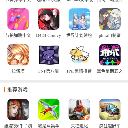
版
完整版
节拍弹跳中文
D4DJ Groovy
世界计划缤纷
phira自制谱
版
Mix电音派对
舞台台服
手游
拉诺塔
FNF第八周
FNF黑暗接管
黑色星期五之
夜：节奏对战
推荐游戏
纸嫁衣8千子树
我是弓箭手
失控进化
疯狂越野车