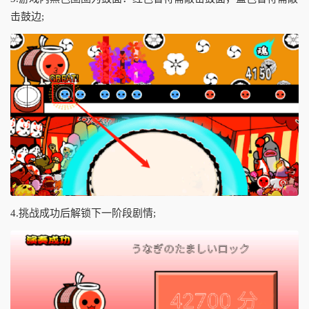
击鼓边;
4.挑战成功后解锁下一阶段剧情;