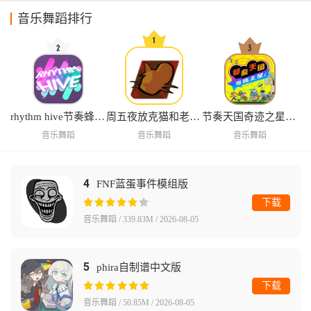
音乐舞蹈排行
rhythm hive节奏蜂巢安卓版
周五夜放克猫和老鼠地窖秀汉化版
节奏天国奇迹之星汉化版
音乐舞蹈
音乐舞蹈
音乐舞蹈
4
FNF蓝蛋事件模组版
下载
音乐舞蹈 / 339.83M / 2026-08-05
5
phira自制谱中文版
下载
音乐舞蹈 / 50.85M / 2026-08-05