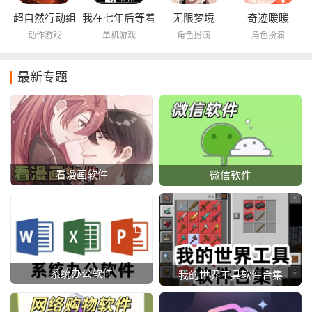
超自然行动组
我在七年后等着
无限梦境
奇迹暖暖
你
动作游戏
单机游戏
角色扮演
角色扮演
最新专题
看漫画软件
微信软件
系统办公软件
我的世界工具软件合集