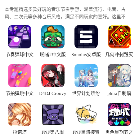
本专题精选多款好玩的音乐节奏手游，涵盖流行、电音、古
风、二次元等多种音乐风格，满足不同玩家的喜好。这里不仅
带来热门音乐节奏手游推荐，帮助你快速找到高品质作品，还
汇集了丰富的音乐节奏手速类游戏，既能挑战反应速度和操作
技巧，又能享受音乐带来的沉浸式体验。
节奏弹球中文
啪嗒2中文版
Sonolus安卓版
几何冲刺毁灭
版
完整版
节拍弹跳中文
D4DJ Groovy
世界计划缤纷
phira自制谱
版
Mix电音派对
舞台台服
手游
拉诺塔
FNF第八周
FNF黑暗接管
黑色星期五之
夜：节奏对战