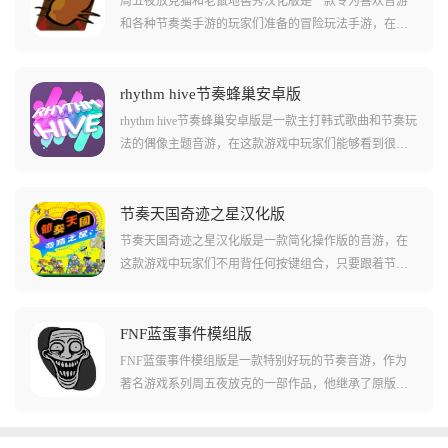
周五夜放克猫和老鼠地窖秀汉化版是一款专为喜欢音游
和各种节奏类手游的玩家们准备的冒险玩法手游，在这
款游戏中玩家们可以体验到很多独居特色的回合制玩
法，还有很有趣的角色驱动节奏玩法。游戏中玩家们需
要按照节奏和指示按下正确的按键，还要看到角色的动
rhythm hive节奏蜂巢安卓版
作和各种干扰，游戏中各种不同类型的音游都十分有
rhythm hive节奏蜂巢安卓版是一款主打韩式歌曲和节奏玩
趣，还有不少有趣的角色介绍!
法的偶像主题音游，在这款游戏中玩家们能够看到很多
自己喜欢的明星，并且能够使用他们真实演奏过的各种
乐曲来游玩节奏游戏。在这款游戏中还有许多不同难度
的谱面和少见的真人mv背景，让您在游玩节奏游戏的时
节奏天国奇迹之星汉化版
候能够体验到更多的乐趣!游戏中还有不少的造型皮肤等
节奏天国奇迹之星汉化版是一款简化操作版的音游，在
玩法，可以让玩家们来体验!
这款游戏中玩家们不用背任何按键组合，只要跟着节拍
点、敲、滑就能轻松过关了！游戏中收录了八十多款节
奏小游戏，从雨伞开合、跨栏跳跃到飞盘抛接都是独立
的节奏玩法，而且每关都有独立世界观和动画，非常的
FNF蓝蛋事件模组版
轻松有趣！而且游戏中玩家们跟着节拍随便按也能过，
FNF蓝蛋事件模组版是一款特别好玩的节奏音游，作为
十分的休闲。游戏还支持四人本地联机的玩法，包括合
著名游戏系列周五夜放克的一部作品，他继承了原版的
作闯关、双人对战都有，还带在线全球排行榜，可以让
各种音乐和操作风格，还加入了很多全新的内容和玩
玩家们互相比拼水平！
法！在这款游戏中玩家们还能通过各种方式尝试击败对