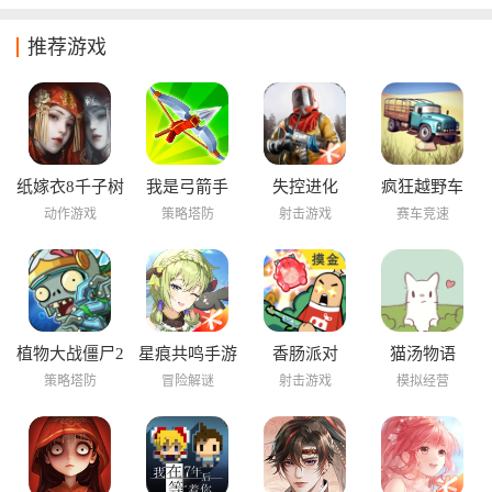
推荐游戏
纸嫁衣8千子树
我是弓箭手
失控进化
疯狂越野车
动作游戏
策略塔防
射击游戏
赛车竞速
植物大战僵尸2
星痕共鸣手游
香肠派对
猫汤物语
海底世界
策略塔防
冒险解谜
射击游戏
模拟经营