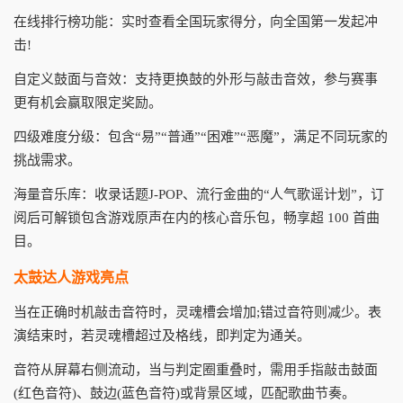
在线排行榜功能：实时查看全国玩家得分，向全国第一发起冲
击!
自定义鼓面与音效：支持更换鼓的外形与敲击音效，参与赛事
更有机会赢取限定奖励。
四级难度分级：包含“易”“普通”“困难”“恶魔”，满足不同玩家的
挑战需求。
海量音乐库：收录话题J-POP、流行金曲的“人气歌谣计划”，订
阅后可解锁包含游戏原声在内的核心音乐包，畅享超 100 首曲
目。
太鼓达人游戏亮点
当在正确时机敲击音符时，灵魂槽会增加;错过音符则减少。表
演结束时，若灵魂槽超过及格线，即判定为通关。
音符从屏幕右侧流动，当与判定圈重叠时，需用手指敲击鼓面
(红色音符)、鼓边(蓝色音符)或背景区域，匹配歌曲节奏。