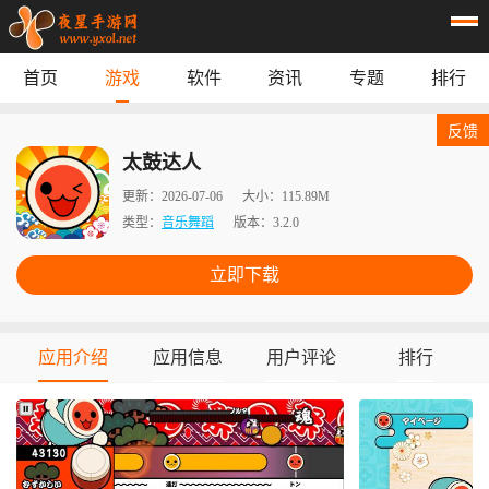
首页
游戏
软件
资讯
专题
排行
首页
游戏
应用
资讯
反馈
专题
榜单
太鼓达人
更新：
2026-07-06
大小：
115.89M
类型：
音乐舞蹈
版本：
3.2.0
立即下载
应用介绍
应用信息
用户评论
排行