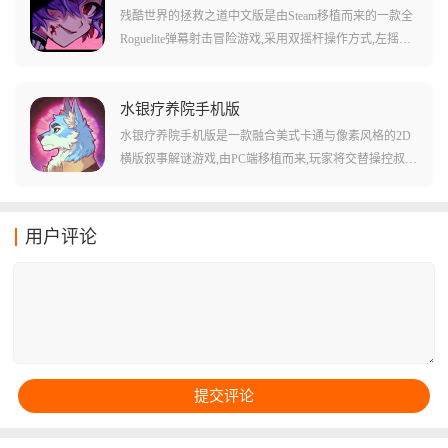
容，设计了丰富多样的关卡以及场景，加入随机生成的
残酷世界的拯救之道中文版是由Steam移植而来的一款全
怪物、地图与道具，让每次挑战都充满新鲜感。
Roguelite弹幕射击冒险游戏,采用双摇杆操作方式,左摇杆
移动、右摇杆瞄准。游戏采用像素艺术风格的画面,玩家
将在随机生成的地下城中展开冒险,利用超过20种魔法物
品自由组合出独特的射击技能效果,挑战各类敌人和Bos
水银疗养院手机版
s。游戏拥有丰富的剧情与事件,还加入了五个转移来的国
水银疗养院手机版是一款融合美式卡通与像素风格的2D
家,玩家可以获得经验和奖励升级角色和武器。游戏内融
横版叙事解谜游戏,由PC端移植而来,玩家将交替操控叔侄
入了肉鸽玩法元素,每次进入地下城的地图、敌人、道具
二人——沉稳的哈罗德与机敏的威利,在受诅咒的山间疗
都是随机生成的,让每一次探索都是全新的挑战。
养院中展开惊心动魄的探索。游戏采用动物拟人化的世
界观构建了神秘莫测的冒险舞台,通过30余张精心设计的
用户评论
地图,呈现了炼金术与神秘学交织的诡异氛围。游戏中的
每个场景细节都可能成为解谜关键,玩家需要运用两位主
角的特殊能力协同破解机关,从布满远古生物遗骸的地下
室到被大雾封锁的庭院,环环相扣的剧情与层层递进的谜
题设计,为玩家带来持续8-10小时的沉浸式解谜体验。