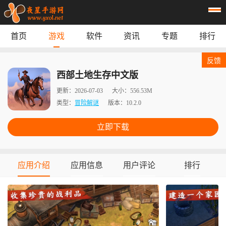
首页
游戏
软件
资讯
专题
排行
首页
游戏
应用
资讯
反馈
专题
榜单
西部土地生存中文版
更新：
2026-07-03
大小：
556.53M
类型：
冒险解谜
版本：
10.2.0
立即下载
应用介绍
应用信息
用户评论
排行