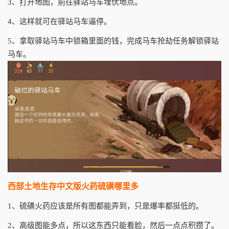
3、打开地图，前往驿站马车埋伏地点。
4、这样就可在驿站马车逼停。
5、拿取驿站马车中锁箱里面的钱，完成马车抢劫任务解锁驿站
马车。
西部土地生存中文版火药硫磺哪里多
1、硫磺火药应该是所有图都能弄到，只是爆率都挺低的。
2、高级图能多点，所以这东西只能看脸，然后一点点积攒了。