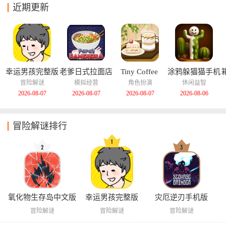
近期更新
幸运男孩完整版
老爹日式拉面店
Tiny Coffee 
涂鸦躲猫猫手机
汉化版
Shop Story中文
版
冒险解谜
模拟经营
角色扮演
休闲益智
版
2026-08-07
2026-08-07
2026-08-07
2026-08-06
冒险解谜排行
氧化物生存岛中文版
幸运男孩完整版
灾厄逆刃手机版
冒险解谜
冒险解谜
冒险解谜