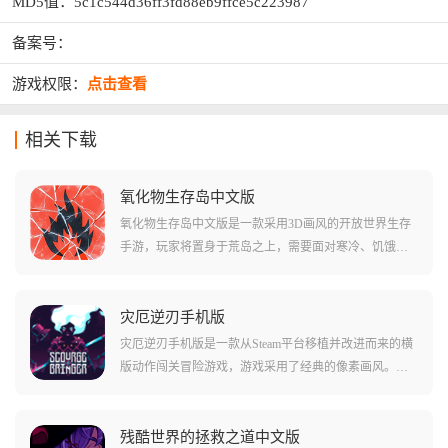
MD5值：5c1c544d36ff3fd88eb9ffce5c223987
备案号：
游戏权限：
点击查看
相关下载
氧化物生存岛中文版
氧化物生存岛中文版是一款采用3D画风的开放世界生存
手游，玩家将置身于荒岛之上，需要面对寒冷、饥饿、
掠食者以及其他敌人的全方位挑战。游戏还原了现实的
全部因素，具有硬核的生存体验，核心玩法包括资源采
集、工具和武器制作、建造庇护所以及服装装备制作。
灾厄逆刃手机版
多样化气候系统要求玩家灵活应对不同环境，支持多人
灾厄逆刃手机版是一款从Steam平台移植并改进而来的横
联机，可以与朋友结盟共同建设庇护所、分享资源，一
版动作闯关冒险游戏，游戏采用了经典的像素画风。玩
起开拓属于自己的生存领地。
家将操控一位长发飘飘的少女前往地牢深处，融合了动
作冒险、平台跳跃和探索解谜等玩法，种种roguelike事件
层出不穷。游戏支持简体中文语言，具有完整的PC端内
残酷世界的拯救之道中文版