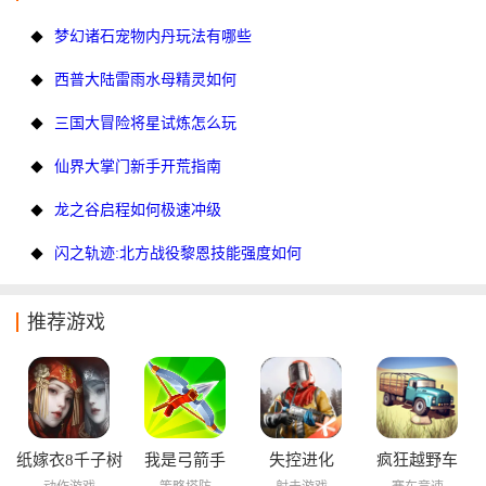
梦幻诸石宠物内丹玩法有哪些
西普大陆雷雨水母精灵如何
三国大冒险将星试炼怎么玩
仙界大掌门新手开荒指南
龙之谷启程如何极速冲级
闪之轨迹:北方战役黎恩技能强度如何
推荐游戏
纸嫁衣8千子树
我是弓箭手
失控进化
疯狂越野车