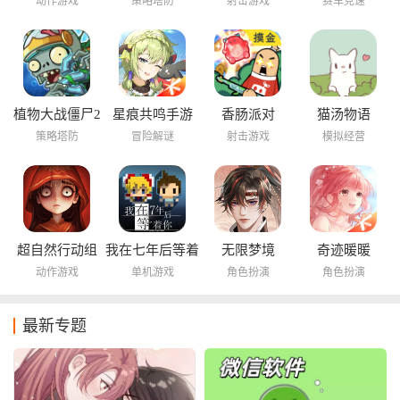
动作游戏
策略塔防
射击游戏
赛车竞速
植物大战僵尸2
星痕共鸣手游
香肠派对
猫汤物语
海底世界
策略塔防
冒险解谜
射击游戏
模拟经营
超自然行动组
我在七年后等着
无限梦境
奇迹暖暖
你
动作游戏
单机游戏
角色扮演
角色扮演
最新专题