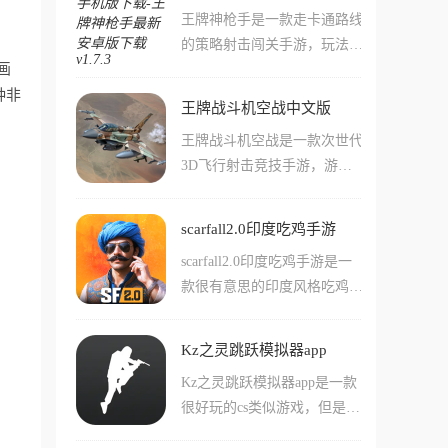
且与自己的队友合作，想办法
王牌神枪手是一款走卡通路线
到许多比较老比较经典的地图
击败尽可能多的对手获取胜
的策略射击闯关手游，玩法简
场景和玩法!在这款游戏中用
利!游戏作为正式版还补全了
画
单直接，你就是一个躲在暗处
户们可以简单的使用各种cf或
比如剧情一类的玩法，让游戏
种非
的超级特工，只需动动手指点
者cs中出现过的武器来战斗。
更加丰富了!
王牌战斗机空战中文版
点屏幕，瞄准那些黑手党来一
游戏中还有不少非常有趣的玩
王牌战斗机空战是一款次世代
发致命射击，只要你能做到枪
法，比如生化模式幽灵模式，
3D飞行射击竞技手游，游戏
枪爆头，就能像电影里的孤胆
这些经典玩法都是玩家们可以
深度还原了20多架基于现代真
英雄一样帅气通关。
轻松体验到的!
实原型的战斗机，并配备了15
scarfall2.0印度吃鸡手游
种以上的独特导弹与反导弹系
scarfall2.0印度吃鸡手游是一
统，还内置了功能强大的MO
款很有意思的印度风格吃鸡手
D菜单，玩家可以在360度的
游，在这款手游中不但有着许
开放环境中自由翱翔，与全球
多的印度玩家，还有着精心打
玩家展开PVP较量，感受电影
Kz之灵跳跃模拟器app
造的复杂印度场景和地图。游
级的空中缠斗。
Kz之灵跳跃模拟器app是一款
戏中的玩法还是和传统的吃鸡
很好玩的cs类似游戏，但是游
游戏差不多，玩家们可以通过
戏中主要是模拟的cs中的移动
获取地图上的武器装备来强化