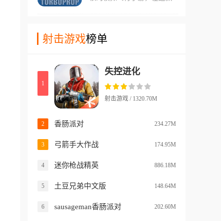
拥有精细还原的3D驾驶舱、
游当中，玩家们可以模拟真实
接受了严酷的训练，可以在任
真实武器配置，是一款值得体
开飞机时候的各种细节。并且
何环境中生存。玩家将操控武
验的游戏。
游戏中有着多种不同类型的飞
射击游戏
榜单
装吉普车穿越海滩、密林、城
机可以让你驾驶，无论是货机
市等不同的地形环境，目标是
客机还是战斗机，驾驶起来的
解救被困在敌方领土内的战
失控进化
感觉都是完全不一样的！在游
俘。游戏融合了动作射击与策
1
戏中玩家们还能够选择各种喷
略闯关元素，为玩家带来紧张
漆，在本站提供的mod版本中
刺激的战斗体验。
射击游戏 / 1320.70M
玩家们还可以给自己的客机喷
上南航的涂装，非常的亲切！
香肠派对
2
234.27M
弓箭手大作战
3
174.95M
迷你枪战精英
4
886.18M
土豆兄弟中文版
5
148.64M
sausageman香肠派对
6
202.60M