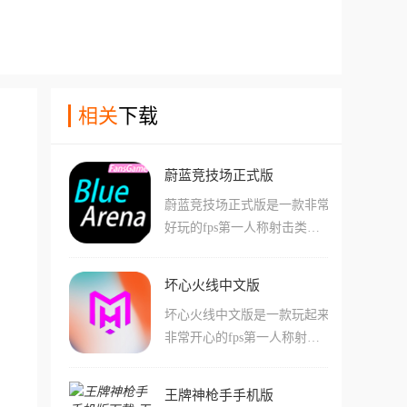
相关
下载
蔚蓝竞技场正式版
蔚蓝竞技场正式版是一款非常
好玩的fps第一人称射击类游
戏，在游戏中玩家们可以看到
很多熟悉的蔚蓝档案角色，还
坏心火线中文版
能使用她们的专属武器来进行
坏心火线中文版是一款玩起来
战斗!游戏中有着许多非常复
非常开心的fps第一人称射击
杂的地图，还有很多有趣的机
手游，在这款游戏中有着很多
制和地图机关，玩家们需要合
与老的cf游戏相似的画面和手
理运用这些地图上的内容，并
王牌神枪手手机版
感，玩家们在游戏中也可以看