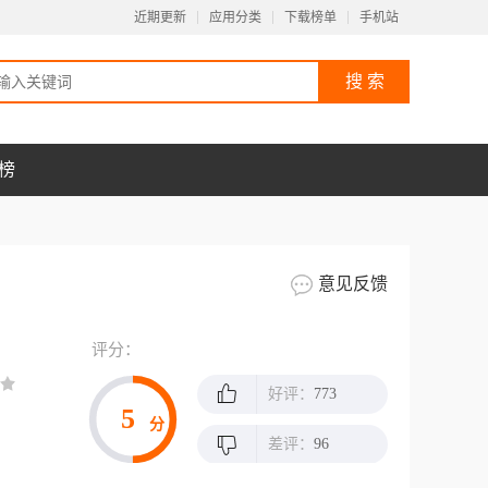
近期更新
应用分类
下载榜单
手机站
榜
意见反馈
评分：
好评：
773
5
分
差评：
96