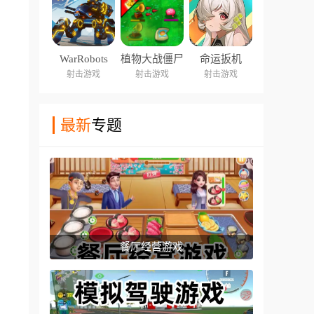
WarRobots
植物大战僵尸
命运扳机
火力版
射击游戏
射击游戏
射击游戏
最新
专题
餐厅经营游戏