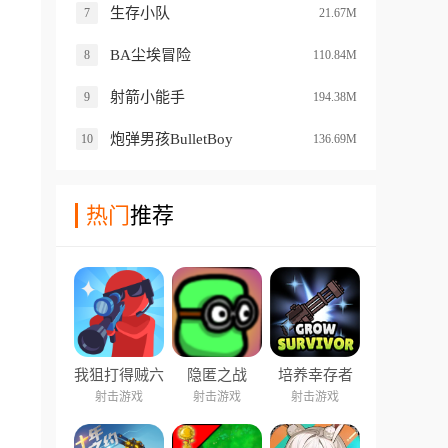
生存小队
7
21.67M
BA尘埃冒险
8
110.84M
射箭小能手
9
194.38M
炮弹男孩BulletBoy
10
136.69M
热门
推荐
我狙打得贼六
隐匿之战
培养幸存者
2
射击游戏
射击游戏
射击游戏