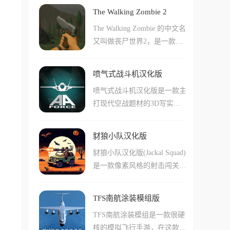
系统，而不是通过各种不同的
自己，并且提高自己的战斗
The Walking Zombie 2
方法来在地图上的各种障碍中
力。游戏中还有不少有意思的
The Walking Zombie 的中文名
进行跑酷。在游戏中玩家们还
交通工具和地图移动设施，让
又叫做丧尸世界2，是一款以
能利用一些特殊的技巧，比如
您的战术更加灵活多变!
末日僵尸为主题的动作生存游
说反复横跳的方法，快速的在
戏，在游戏中玩家将扮演被前
地面上进行跳跃。还支持用户
喷气式战斗机汉化版
辈们收养并抚养长大的被选中
们考验自己在真正的cs游戏中
喷气式战斗机汉化版是一款主
之人，在20岁之后，你还将开
快速移动的技巧，而且使用起
打现代空战题材的3D写实风
始收集武器并前往前线，为森
来非常的方便，还能自己微调
格飞行射击模拟手游，玩法简
林中的生存营地做出贡献，完
操作习惯！
单易懂，轻轻松松就能上手。
成森林中所有人的任务并了解
豺狼小队汉化版
依托真实物理引擎打造出沉浸
他们的过去，尝试运用你的力
豺狼小队汉化版(Jackal Squad)
式的空中作战体验，让玩家化
量彻底解决这场僵尸危机。
是一款像素风格的射击闯关游
身专业空军飞行员，驾驶各类
戏，游戏以第二次世界大战为
先进喷气式战机自由翱翔蓝
背景，采用经典复古的动画风
天。游戏收录超过50架经典知
TFS南航涂装模组版
格，将玩家带入怀旧街机的游
名战机，包括F-22、苏-57、F
TFS南航涂装模组是一款很硬
戏时代。豺狼部队是一支由四
-16等多款机型，每架飞机都
核的模拟飞行手游，在这款手
名士兵组成的精英部队，他们