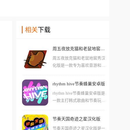
相关
下载
周五夜放克猫和老鼠地窖秀汉化版
周五夜放克猫和老鼠地窖秀汉
化版是一款专为喜欢音游和各
种节奏类手游的玩家们准备的
冒险玩法手游，在这款游戏中
rhythm hive节奏蜂巢安卓版
玩家们可以体验到很多独居特
rhythm hive节奏蜂巢安卓版是
色的回合制玩法，还有很有趣
一款主打韩式歌曲和节奏玩法
的角色驱动节奏玩法。游戏中
的偶像主题音游，在这款游戏
玩家们需要按照节奏和指示按
中玩家们能够看到很多自己喜
下正确的按键，还要看到角色
节奏天国奇迹之星汉化版
欢的明星，并且能够使用他们
的动作和各种干扰，游戏中各
节奏天国奇迹之星汉化版是一
真实演奏过的各种乐曲来游玩