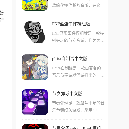
种不同类型的音游都十分有
款简化操作版的音游，在这款
节奏游戏。在这款游戏中还有
趣，还有不少有趣的角色介
扮
游戏中玩家们不用背任何按键
许多不同难度的谱面和少见的
绍!
行
组合，只要跟着节拍点、敲、
真人mv背景，让您在游玩节
FNF蓝蛋事件模组版
滑就能轻松过关了！游戏中收
奏游戏的时候能够体验到更多
FNF蓝蛋事件模组版是一款特
录了八十多款节奏小游戏，从
的乐趣!游戏中还有不少的造
别好玩的节奏音游，作为著名
雨伞开合、跨栏跳跃到飞盘抛
型皮肤等玩法，可以让玩家们
游戏系列周五夜放克的一部作
接都是独立的节奏玩法，而且
来体验!
品，他继承了原版的各种音乐
每关都有独立世界观和动画，
phira自制谱中文版
和操作风格，还加入了很多全
非常的轻松有趣！而且游戏中
Phira自制谱是一款由著名的
新的内容和玩法！在这款游戏
玩家们跟着节拍随便按也能
音乐节奏游戏鸽游推出的一款
中玩家们还能通过各种方式尝
过，十分的休闲。游戏还支持
下落节奏音游，在这款游戏中
试击败对手，比如说使用特殊
四人本地联机的玩法，包括合
有着许多不同的谱面和判断线
的角色，或者挑战更高的音游
作闯关、双人对战都有，还带
节奏弹球中文版
条，需要玩家们自定义自己的
难度等等。但是在这款游戏中
在线全球排行榜，可以让玩家
节奏弹球是一款趣味十足的音
谱面，输入音乐后自己对谱面
玩家们还能体验到不少其他的
们互相比拼水平！
乐节奏闯关游戏，采用3D画
的具体玩法来进行设置，并且
玩法和内容，不如说特殊的蓝
风设计，将快节奏的钢琴、吉
在完成后支持直接上传到社区
蛋事件会随时发生哦！
他等高品质音乐节奏相结合，
之中，玩家们可以利用这一点
节奏盒子Spider Tomb模组