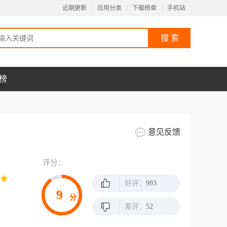
近期更新
应用分类
下载榜单
手机站
榜
意见反馈
评分：
好评：
993
9
分
差评：
52