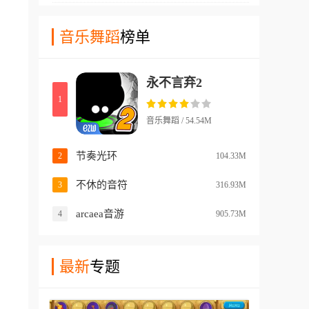
使用各种不同的节奏和音符来
玩家们可以选择导入各种不同
演奏不同种类的音乐，而且游
音乐舞蹈
榜单
的音乐，也可以使用他预设的
戏中每种节奏音符都有对应的
一些音乐来进行游戏！在各种
角色，并且使用不同的角色演
不同风格的节奏演出下，体验
永不言弃2
奏出来的效果也是完全不一样
前所未有的演奏体验！
1
的！在游戏中玩家们能够使用
的其他内容非常多，还有许多
音乐舞蹈 / 54.54M
不同类型的游戏玩法和亮点，
适合各种不同类型的玩家使
节奏光环
2
104.33M
用！
不休的音符
3
316.93M
arcaea音游
4
905.73M
最新
专题