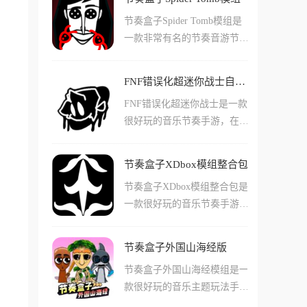
为音乐游戏爱好者提供全新的
简单的开始游玩，并且体验自
节奏盒子Spider Tomb模组是
游戏体验。游戏的核心玩法是
己打自己谱面的快乐!如果其
一款非常有名的节奏音游节奏
通过指尖操控小球在砖块上跳
他玩家玩到你的谱面之后，还
盒子的玩家自制模组游戏，在
跃，聆听音乐节拍并跟随节奏
有可能给你点赞留言哦!
这款手游中玩家们会发现内置
移动，结合了休闲、闯关、音
FNF错误化超迷你战士自带mod版
了许多热门的音乐和歌曲，其
乐、节奏等多种元素。采用清
FNF错误化超迷你战士是一款
中不少都是tiktok或者抖音上
新简约的卡通风格设计和多彩
很好玩的音乐节奏手游，在这
流行的曲目!玩家们能够自己
炫酷的特效，提供令人惊叹的
款游戏中玩家们能够体验到许
选择自己喜欢的那类型曲子进
3D环境和真实场景效果，带
多不同的音乐和闯关玩法，还
行演奏，通过使用不同的角
来无与伦比的视觉盛宴。游戏
节奏盒子XDbox模组整合包
有很多音乐节拍的点击和角色
色，它们的声音和使用的乐器
操作简单易于上手，但考验玩
节奏盒子XDbox模组整合包是
可以让您来选择！在这款游戏
也会有很大的不同!这些角色
家的反应能力、手速和音乐节
一款很好玩的音乐节奏手游，
中玩家们还能根据游戏的节
的造型也十分的有趣，您完成
奏感，丰富的关卡和高品质音
在这款游戏中玩家们会看到很
拍，自由的选择不同类型的挑
了作品之后，就能轻松的使用
乐让人分分钟上瘾。
多不同穿着和装扮的动画小
战！还能不断的提高您的反应
游戏内工具导出哦!
节奏盒子外国山海经版
人，这些小人代表着不同类型
速度！在这款游戏中能玩的模
节奏盒子外国山海经模组是一
的乐器和节奏，玩家们可以自
式也非常多，包括简单普通困
款很好玩的音乐主题玩法手
己点击这些不同小人来开始匹
难多种模式都能够自由选择！
游，在这款游戏中玩家们可以
配音乐进行另类的演奏！游戏