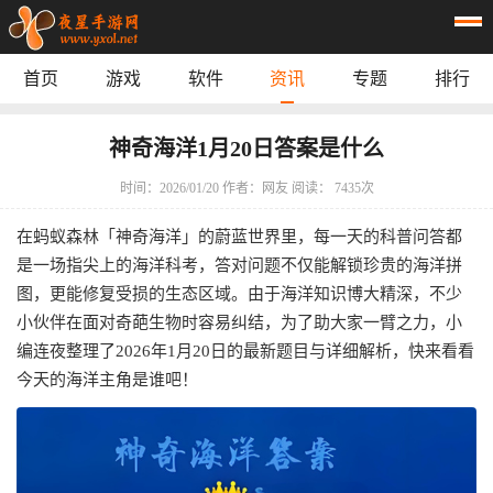
首页
游戏
软件
资讯
专题
排行
首页
游戏
应用
资讯
神奇海洋1月20日答案是什么
专题
榜单
时间：2026/01/20
作者：网友
阅读： 7435次
在蚂蚁森林「神奇海洋」的蔚蓝世界里，每一天的科普问答都
是一场指尖上的海洋科考，答对问题不仅能解锁珍贵的海洋拼
图，更能修复受损的生态区域。由于海洋知识博大精深，不少
小伙伴在面对奇葩生物时容易纠结，为了助大家一臂之力，小
编连夜整理了2026年1月20日的最新题目与详细解析，快来看看
今天的海洋主角是谁吧！