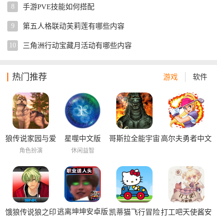
8
手游PVE技能如何搭配
9
第五人格联动芙莉莲有哪些内容
10
三角洲行动宝藏月活动有哪些内容
热门推荐
游戏
软件
狼传说家园与爱
星噬中文版
哥斯拉全能宇宙
高尔夫勇者中文
心中文版
中文版
版
角色扮演
休闲益智
逃离坤坤安卓版
饿狼传说狼之印
凯蒂猫飞行冒险
打工吧天使酱安