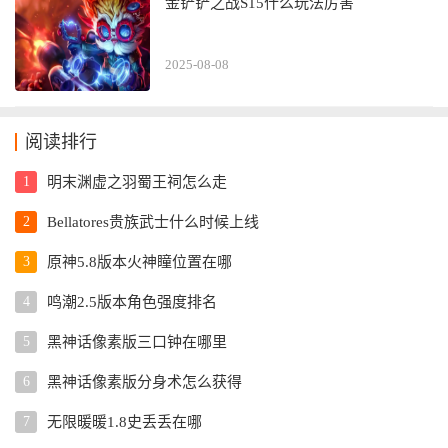
金铲铲之战S15什么玩法厉害
2025-08-08
阅读排行
1
明末渊虚之羽蜀王祠怎么走
2
Bellatores贵族武士什么时候上线
3
原神5.8版本火神瞳位置在哪
4
鸣潮2.5版本角色强度排名
5
黑神话像素版三口钟在哪里
6
黑神话像素版分身术怎么获得
7
无限暖暖1.8史丢丢在哪