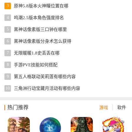
3
原神5.8版本火神瞳位置在哪
4
鸣潮2.5版本角色强度排名
5
黑神话像素版三口钟在哪里
6
黑神话像素版分身术怎么获得
7
无限暖暖1.8史丢丢在哪
8
手游PVE技能如何搭配
9
第五人格联动芙莉莲有哪些内容
10
三角洲行动宝藏月活动有哪些内容
热门推荐
游戏
软件