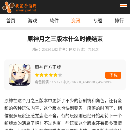
首页
游戏
软件
资讯
专题
排行
首页
游戏
应用
资讯
原神月之三版本什么时候结束
专题
榜单
时间：2025/12/02
作者：网友
阅读： 7110次
原神官方正版
下载
角色扮演 / 3.50G / 中文 / v6.7.0_45486583_45768959
原神在这个月之三版本中更新了不少的新剧情和角色，还有全
新的各种玩法内容，这个版本也快到要告一段落的时间了，相
信很多玩家还感觉恋恋不舍，有的玩家则已经开始期待下一个
新版本的消息了吧！不过也有一些玩家这个版本还有很多事情