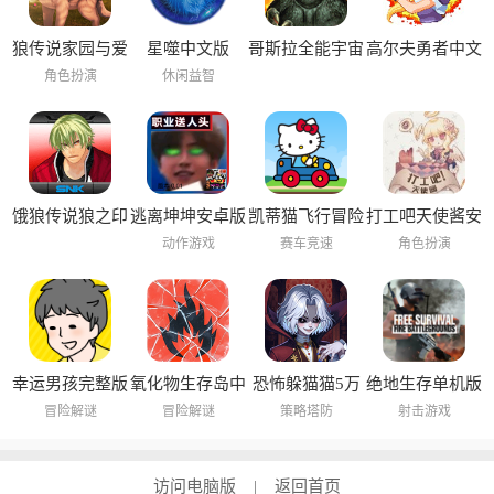
狼传说家园与爱
星噬中文版
哥斯拉全能宇宙
高尔夫勇者中文
心中文版
中文版
版
角色扮演
休闲益智
逃离坤坤安卓版
饿狼传说狼之印
凯蒂猫飞行冒险
打工吧天使酱安
记安卓版
中文版
卓版
动作游戏
赛车竞速
角色扮演
幸运男孩完整版
氧化物生存岛中
恐怖躲猫猫5万
绝地生存单机版
文版
圣节版
冒险解谜
冒险解谜
策略塔防
射击游戏
访问电脑版
返回首页
|