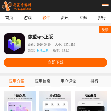
首页
游戏
软件
资讯
专题
排行
首页
游戏
应用
资讯
反馈
专题
榜单
像塑app正版
更新：
2026-06-10
大小：
137.11M
类型：
其他工具
版本：
15.2.0
立即下载
应用介绍
应用信息
用户评论
排行