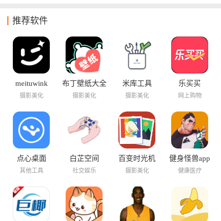
推荐软件
meituwink
布丁壁纸大全
米库工具
乐买买
摄影美化
摄影美化
摄影美化
网上购物
点心桌面
白芷空间
百变时光机
健身怪兽app
其他工具
社交娱乐
摄影美化
健康医疗