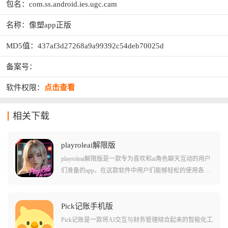
包名：com.ss.android.ies.ugc.cam
名称：像塑app正版
MD5值：437af3d27268a9a99392c54deb70025d
备案号：
软件权限：
点击查看
相关下载
playroleai解限版
playroleai解限版是一款专为喜欢和ai角色聊天互动的用户
们准备的app，在这款软件中用户们能够轻松的使用各种
不同的角色卡和设定来进行交流，还能选择导入其他人
制作的角色卡或者是各种火爆的其他作品角色!在这款软
件中的ai角色的记忆能力都很持久，能够长时期的记住您
Pick记账手机版
的对话内容，更好的衔接上下文和其他的深度对话内
Pick记账是一款将AI交互与财务管理结合起来的智能化工