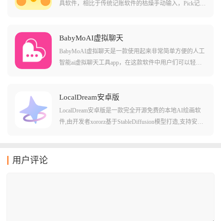
容，让您体验沉浸式的角色体验!
具软件，相比于传统记账软件的枯燥手动输入，Pick记账
主打可以通过语音、截图甚至像发微信一样跟AI聊天来
完成记账，配合自动同步微信和支付宝账单的功能，它
能精准捕捉每一分钱的去向，并自动整理成高颜值的图
BabyMoAI虚拟聊天
表，让理财变得像刷社交媒体一样轻松有趣。
BabyMoAI虚拟聊天是一款使用起来非常简单方便的人工
智能ai虚拟聊天工具app，在这款软件中用户们可以轻松
的选择不同的ai角色来进行对话，还能自己创作各种不同
养的虚拟角色。软件中有不少有趣的场景和互动模式，
其中不少的工具都是比较有意思的，而且还有不少数字
LocalDream安卓版
化的交流体验和用法，可以让用户们感觉非常贴心的使
LocalDream安卓版是一款完全开源免费的本地AI绘画软
用方法和场景哦!
件,由开发者xororz基于StableDiffusion模型打造,支持安卓
设备离线运行。软件内置五款优质AI模型,用户可自由下
载使用,无需联网也能生成高质量图像,从根本上避免了隐
私泄露的风险。LocalDream针对高通骁龙芯片进行了专项
用户评论
优化,支持CPU/NPU/GPU多种运行模式,提供文本生图、
图生图、局部重绘等功能,参数可自由调节,即便没有专业
绘画基础也能轻松创作出满意的作品。