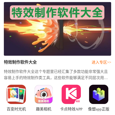
特效制作软件大全
进入专区>>
特效制作软件大全这个专题里已经汇集了多款功能非常强大且
容易上手的特效制作类工具，这些软件能够满足不同层次用户
的特效创作需求。这些软件通常可以支持镜头特效、音乐特
效、动画转场等多种不同效果的处理，让普通的素材也能轻松
呈现出一种更具视觉冲击力的画面表现。无论用户是短视频创
作者还是日常记录爱好者，都可以通过这类软件所内置的模板
与编辑功能快速去完成作品上的制作，也无需什么复杂的剪辑
百变时光机
趣美相机
卡点特效APP
像塑app正版
基础也能快速上手操作。