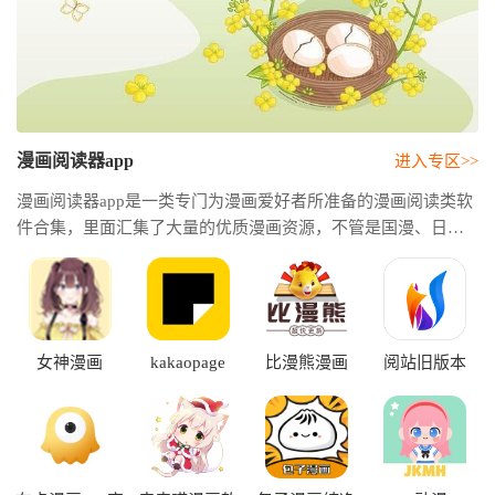
漫画阅读器app
进入专区>>
漫画阅读器app是一类专门为漫画爱好者所准备的漫画阅读类软
件合集，里面汇集了大量的优质漫画资源，不管是国漫、日漫
还是原创作品都应有尽有，其中是包括了各种不同的题材类
型。这类应用通常都拥有非常清晰的排版设计和良好的阅读体
验，让用户可以更轻松地沉浸在这些漫画的剧情中。同时也可
以支持连载更新的提醒、还有离线缓存和自动翻页等实用功
能，这样方便用户日后随时随地继续阅读自己喜爱的作品。
女神漫画
kakaopage
比漫熊漫画
阅站旧版本