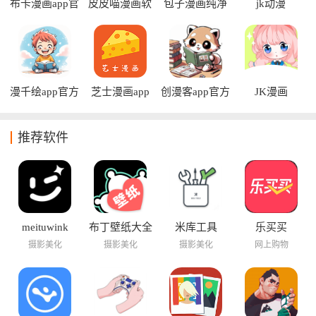
布卡漫画app官
皮皮喵漫画软
包子漫画纯净
jk动漫
方版
件
版
漫千绘app官方
芝士漫画app
创漫客app官方
JK漫画
版
正版
推荐软件
meituwink
布丁壁纸大全
米库工具
乐买买
摄影美化
摄影美化
摄影美化
网上购物