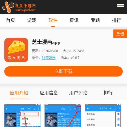
首页
游戏
软件
资讯
专题
排行
首页
游戏
应用
资讯
反馈
专题
榜单
芝士漫画app
更新：
2026-06-08
大小：
27.24M
类型：
社交娱乐
版本：
v2.6.7
立即下载
应用介绍
应用信息
用户评论
排行