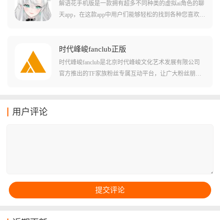
直接拉满。
解语花手机版是一款拥有超多不同种类的虚拟ai角色的聊
天app，在这款app中用户们能够轻松的找到各种您喜欢的
虚拟角色，还能直接通过ai大模型的方法和这些虚拟角色
进行对话聊天!在软件中用户们还能够自定义这些虚拟角
色的每个细节，甚至包括立绘和穿衣风格等这些也是可
时代峰峻fanclub正版
以变化的!在软件中用户们还可以套皮为这些虚拟角色，
时代峰峻fanclub是北京时代峰峻文化艺术发展有限公司
展开全新的虚拟社交玩法!
官方推出的TF家族粉丝专属互动平台，让广大粉丝朋友
们可以实时掌握偶像的最新动态、活动信息和作品发
布。这款应用支持跨平台使用，提供独家资源、高级会
员福利和优先抢票功能，还创造了趣味互动社区玩法，
用户评论
粉丝们可以在这里找到组织，互动交流，一起追星。用
户可以在平台内购买周边商品、领取专属应援棒，还能
第一时间了解到演出信息并及时购买演唱会门票，体验
更加深刻的追星之旅。