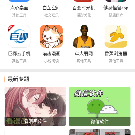
点心桌面
白芷空间
百变时光机
健身怪兽app
其他工具
社交娱乐
摄影美化
健康医疗
巨椰云手机
喵趣漫画
牢大弱网
香蕉浏览器
其他工具
小说阅读
其他工具
其他工具
最新专题
看漫画软件
微信软件