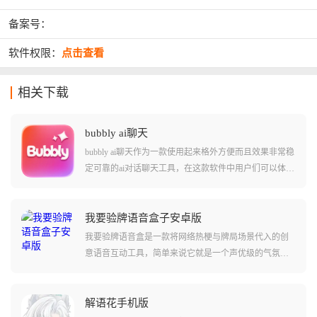
备案号：
软件权限：
点击查看
相关下载
bubbly ai聊天
bubbly ai聊天作为一款使用起来格外方便而且效果非常稳
定可靠的ai对话聊天工具，在这款软件中用户们可以体验
到和其他同类型ai聊天不同的感受。软件中集成了lovemo
app当中的很多内容和功能，并且支持用户们直接转移其
他ai聊天app上和角色的对话记录和角色卡等设定。让您
我要验牌语音盒子安卓版
从不同软件之间迁移没有任何难度！软件中还可以让用
我要验牌语音盒是一款将网络热梗与牌局场景代入的创
户们体验到许多不同的对话内容，感受和角色的深度互
意语音互动工具，简单来说它就是一个声优级的气氛组
动！
组长，软件内置了大量搞怪语音包，最出名的莫过于那
段浮夸的法国腔，它会一边翻译一边一本正经地猜测对
方的底牌，瞬间把紧张的牌局变成喜剧现场，整活效果
解语花手机版