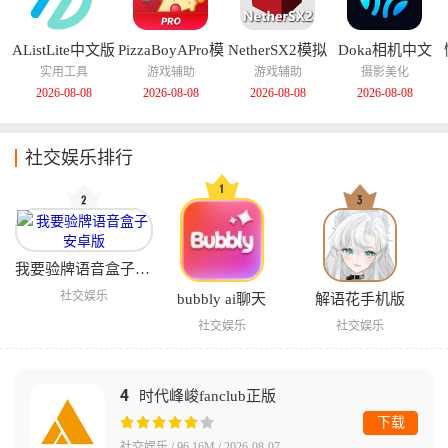
AListLite中文版
PizzaBoyAPro模
NetherSX2模拟
Doka相机中文
拟器中文版
器汉化版
版
实用工具
游戏辅助
游戏辅助
摄影美化
2026-08-08
2026-08-08
2026-08-08
2026-08-08
社交娱乐排行
我要验牌语音盒子安卓版
社交娱乐
bubbly ai聊天
解语花手机版
社交娱乐
社交娱乐
4
时代峰峻fanclub正版
下载
社交娱乐 / 96.16M / 2026-08-07