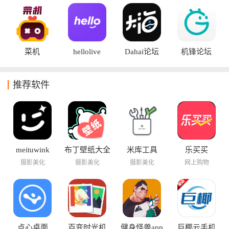
菜机
hellolive
Dahai论坛
机锋论坛
推荐软件
meituwink
布丁壁纸大全
米库工具
乐买买
摄影美化
摄影美化
摄影美化
网上购物
点心桌面
百变时光机
健身怪兽app
巨椰云手机