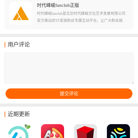
色的每个细节，甚至包括立绘和穿衣风格等这些也是可
时代峰峻fanclub正版
以变化的!在软件中用户们还可以套皮为这些虚拟角色，
时代峰峻fanclub是北京时代峰峻文化艺术发展有限公司
展开全新的虚拟社交玩法!
官方推出的TF家族粉丝专属互动平台，让广大粉丝朋友
们可以实时掌握偶像的最新动态、活动信息和作品发
布。这款应用支持跨平台使用，提供独家资源、高级会
员福利和优先抢票功能，还创造了趣味互动社区玩法，
用户评论
粉丝们可以在这里找到组织，互动交流，一起追星。用
户可以在平台内购买周边商品、领取专属应援棒，还能
第一时间了解到演出信息并及时购买演唱会门票，体验
更加深刻的追星之旅。
近期更新