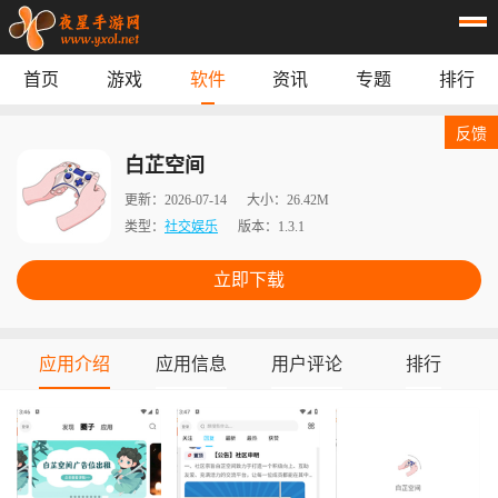
首页
游戏
软件
资讯
专题
排行
首页
游戏
应用
资讯
反馈
专题
榜单
白芷空间
更新：
2026-07-14
大小：
26.42M
类型：
社交娱乐
版本：
1.3.1
立即下载
应用介绍
应用信息
用户评论
排行