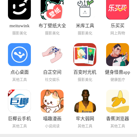
meituwink
布丁壁纸大全
米库工具
乐买买
摄影美化
摄影美化
摄影美化
网上购物
点心桌面
白芷空间
百变时光机
健身怪兽app
其他工具
社交娱乐
摄影美化
健康医疗
巨椰云手机
喵趣漫画
牢大弱网
香蕉浏览器
其他工具
小说阅读
其他工具
其他工具