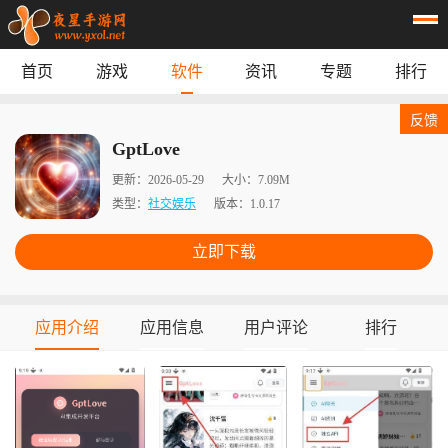
首页
游戏
软件
资讯
专题
排行
首页
游戏
应用
资讯
反馈
专题
榜单
GptLove
更新：
2026-05-29
大小：
7.09M
类型：
社交娱乐
版本：
1.0.17
立即下载
应用介绍
应用信息
用户评论
排行