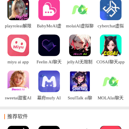
话内容,帮助完成故事构思、脚本创作以及灵感延伸。AI 对话机
器人免费软件还具有实时反馈和智能优化功能，使整个聊天体
验更加贴近真实交流。
playroleai解限
BabyMoAI虚
molaiAI虚拟聊
cyberchat虚拟
版
拟聊天
天app
聊天app
miyu ai app
Feelin AI聊天
jellyAI无限制
COSAI聊天app
安卓版
版
sweetai甜蜜AI
幕府mufy AI
SoulTalk ai聊
MOLAIai聊天
中文版
app
天app
app
推荐软件