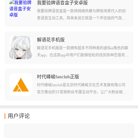
他ai聊天app上和角色的对话记录和角色卡等设定。让您
我要验牌语音盒子安卓版
从不同软件之间迁移没有任何难度！软件中还可以让用
我要验牌语音盒是一款将网络热梗与牌局场景代入的创
户们体验到许多不同的对话内容，感受和角色的深度互
意语音互动工具，简单来说它就是一个声优级的气氛组
动！
组长，软件内置了大量搞怪语音包，最出名的莫过于那
段浮夸的法国腔，它会一边翻译一边一本正经地猜测对
方的底牌，瞬间把紧张的牌局变成喜剧现场，整活效果
解语花手机版
直接拉满。
解语花手机版是一款拥有超多不同种类的虚拟ai角色的聊
天app，在这款app中用户们能够轻松的找到各种您喜欢的
虚拟角色，还能直接通过ai大模型的方法和这些虚拟角色
进行对话聊天!在软件中用户们还能够自定义这些虚拟角
色的每个细节，甚至包括立绘和穿衣风格等这些也是可
时代峰峻fanclub正版
以变化的!在软件中用户们还可以套皮为这些虚拟角色，
时代峰峻fanclub是北京时代峰峻文化艺术发展有限公司
展开全新的虚拟社交玩法!
官方推出的TF家族粉丝专属互动平台，让广大粉丝朋友
们可以实时掌握偶像的最新动态、活动信息和作品发
布。这款应用支持跨平台使用，提供独家资源、高级会
员福利和优先抢票功能，还创造了趣味互动社区玩法，
用户评论
粉丝们可以在这里找到组织，互动交流，一起追星。用
户可以在平台内购买周边商品、领取专属应援棒，还能
第一时间了解到演出信息并及时购买演唱会门票，体验