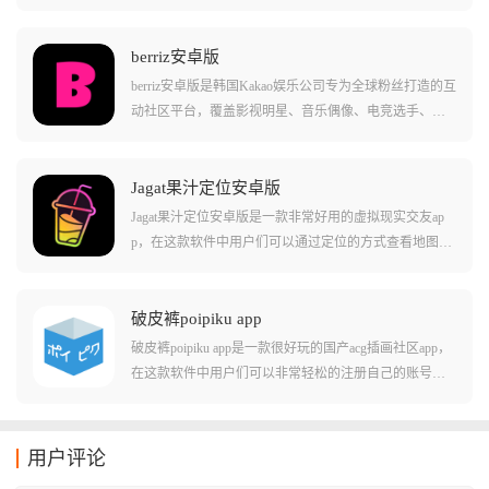
突发状况，并自动向你的紧急联系人发出预警消息，它
的设计理念很好，如果我还能拿起手机，我就还活着，
如果我不能了，至少有人会知道，虽然名字听起来扎
berriz安卓版
心，但确实给某些独居人群提供了一份实打实的安心，
berriz安卓版是韩国Kakao娱乐公司专为全球粉丝打造的互
如果感兴趣可以下载体验一下。
动社区平台，覆盖影视明星、音乐偶像、电竞选手、动
漫角色等多个领域。平台整合了SM娱乐、EDAM娱乐、
Starship娱乐等旗下艺人资源，用户可以加入偶像专属粉
丝俱乐部，获取独家直播、未公开影像等内容。支持多
Jagat果汁定位安卓版
语言沟通，提供艺人发帖、评论互动、周边购买等服
Jagat果汁定位安卓版是一款非常好用的虚拟现实交友ap
务，让全球粉丝超越国籍和语言限制，与志同道合的朋
p，在这款软件中用户们可以通过定位的方式查看地图上
友一起追星交流。
您的朋友的位置，并且还能实时的查看您朋友的动态，
并且进行聊天互动!这款软件特别适合查看各种不同的朋
友动态，并且标记她们的位置，适合在线下就交往比较
破皮裤poipiku app
多的亲密朋友之间使用!当然，这款软件也有社区功能，
破皮裤poipiku app是一款很好玩的国产acg插画社区app，
支持用户们自己上社区寻找朋友!
在这款软件中用户们可以非常轻松的注册自己的账号进
入并开始浏览各种不同的插画和作品。软件中用户们不
但可以直接下载浏览插画作品，还能在下方的评论区当
中互相评论，谈论作品中的各种具体信息！软件中还有
用户评论
许多不同的画作推荐和排行榜功能，都能让用户们体验