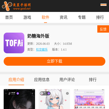
首页
游戏
软件
资讯
专题
排行
首页
游戏
应用
资讯
反馈
专题
榜单
奶糖海外版
更新：
2026-06-03
大小：
14.85M
类型：
社交娱乐
版本：
1.4.1
立即下载
应用介绍
应用信息
用户评论
排行