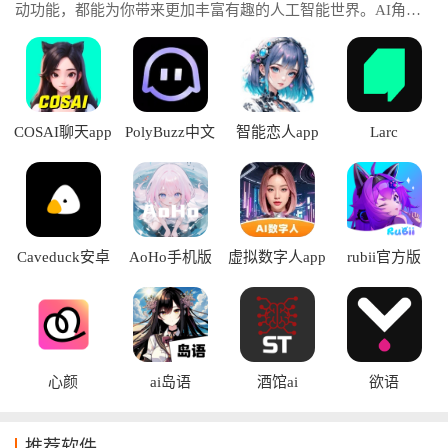
动功能，都能为你带来更加丰富有趣的人工智能世界。AI角色
软件语音功能，通过自然流畅的语音互动提升真实感，让聊天
体验更加生动自然。通过AI角色生成技术，用户能够自由设定
角色外观、身份背景、兴趣爱好以及性格特征，打造独一无二
的专属AI伙伴。
COSAI聊天app
PolyBuzz中文
智能恋人app
Larc
版
Caveduck安卓
AoHo手机版
虚拟数字人app
rubii官方版
版
心颜
ai岛语
酒馆ai
欲语
推荐软件