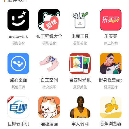
meituwink
布丁壁纸大全
米库工具
乐买买
摄影美化
摄影美化
摄影美化
网上购物
点心桌面
白芷空间
百变时光机
健身怪兽app
其他工具
社交娱乐
摄影美化
健康医疗
巨椰云手机
喵趣漫画
牢大弱网
香蕉浏览器