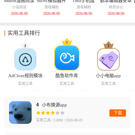
Mihon漫画阅读
MiNE模拟器开
citra手机版
剧本编辑器安卓
器
源版
版
小说阅读
游戏辅助
游戏辅助
商务办公
2026-08-06
2026-08-06
2026-08-06
2026-08-06
实用工具排行
AdClose规则模块
酷鱼软件库
小小电脑app
实用工具
实用工具
实用工具
4
小布换源app
下载
实用工具 / 3.68M / 2026-08-05