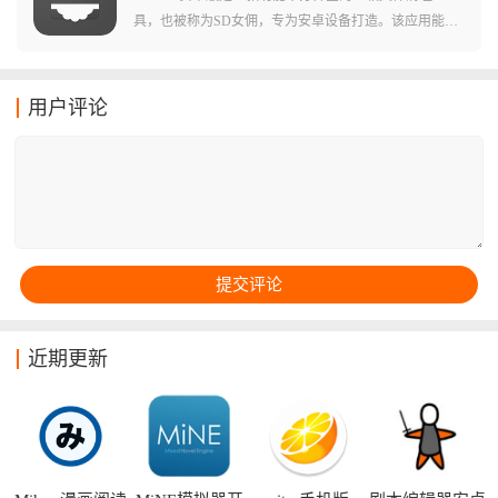
是下载文件，使用小布换源可以有效提高网速，非常适
具，也被称为SD女佣，专为安卓设备打造。该应用能够
合下载。
自动帮助用户扫描手机中的文件残留、垃圾文件和缓存
文件等，并给予提示方便用户进行清理。软件原生简体
中文界面，无广告、无推送，占用空间小巧，操作起来
用户评论
十分简便。由于运行在超级权限之上，root后能够对系统
垃圾进行深度清理，功能非常强大。无论是日常使用还
是系统维护，SDMaid都是手机SD卡垃圾清理的必备神
器。
近期更新