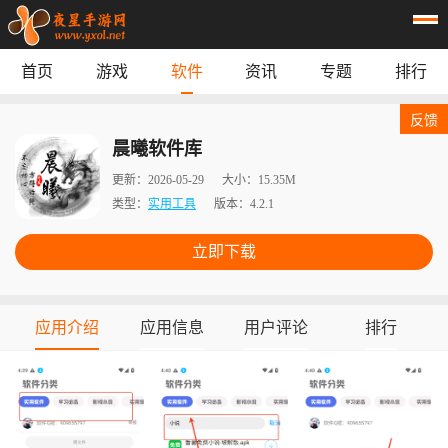
首页
游戏
软件
资讯
专题
排行
首页
游戏
应用
资讯
反馈
专题
榜单
晨曦软件库
更新：
2026-05-29
大小：
15.35M
类型：
实用工具
版本：
4.2.1
立即下载
应用介绍
应用信息
用户评论
排行