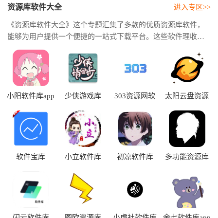
资源库软件大全
进入专区>>
《资源库软件大全》这个专题汇集了多款的优质资源库软件，
能够为用户提供一个便捷的一站式下载平台。这些软件理收录
了各类的实用程序，不管是生活工具、学习应用还是娱乐游戏
都应有尽有，足以满足不同用户的多样化需求。这类软件的资
源更新还挺及时，其中包含了许多新颖、有趣甚至是一些小众
的软件都能找到，特别方便爱好者去发现和体验最新的应用。
用户可以通过简单的搜索快速去找到自己所需的软件。
小阳软件库app
少侠游戏库
303资源网软
太阳云盘资源
2026
件库app
库app
软件宝库
小立软件库
初凉软件库
多功能资源库
闪云软件库
图欧资源库
小虎社软件库
余七软件库app