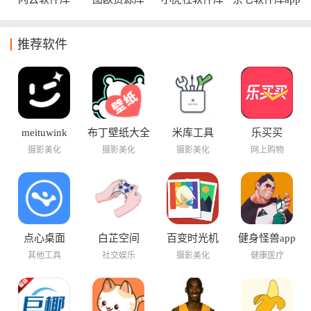
appv4.0安卓版
推荐软件
meituwink
布丁壁纸大全
米库工具
乐买买
摄影美化
摄影美化
摄影美化
网上购物
点心桌面
白芷空间
百变时光机
健身怪兽app
其他工具
社交娱乐
摄影美化
健康医疗