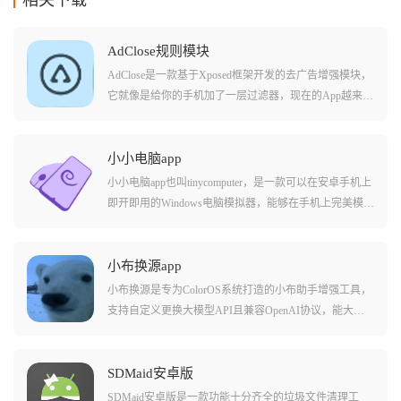
相关下载
AdClose规则模块
AdClose是一款基于Xposed框架开发的去广告增强模块，
它就像是给你的手机加了一层过滤器，现在的App越来越
过分，开屏广告关不掉不说，动一下手机就自动跳转到
购物软件，AdClose的原理是从底层拦截这些广告SDK的
初始化和网络请求，让广告根本没机会加载出来，只要
小小电脑app
激活它，你的手机就能重回那个没有广告的时代。
小小电脑app也叫tinycomputer，是一款可以在安卓手机上
即开即用的Windows电脑模拟器，能够在手机上完美模拟
出win10/11系统。操作十分简单，打开APP就能快速安
装，安装完成后在控制界面简单设置一下，点击开启按
钮就能在安卓手机上畅快运行Windows。软件提供常用软
小布换源app
件的一键安装指令，让你告别四处搜寻安装包、繁琐手
小布换源是专为ColorOS系统打造的小布助手增强工具，
动安装的困扰，一键就能轻松搞定。同时支持自由调整
支持自定义更换大模型API且兼容OpenAI协议，能大幅
屏幕缩放，无论手机屏幕是大是小都能找到最合适的显
提升小布的AI交互能力。软件专为安卓端打造，能够帮
示效果。
助用户快速更换host文件或者dns设置，解决下载失败或
者速度较慢的问题。页面设计非常简单，功能也很直
SDMaid安卓版
观，新手也能很快熟练操作使用。无论是上网玩游戏还
SDMaid安卓版是一款功能十分齐全的垃圾文件清理工