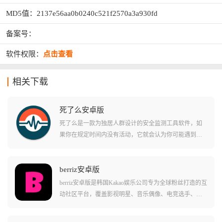
MD5值：2137e56aa0b0240c521f2570a3a930fd
备案号：
软件权限：
点击查看
相关下载
死了么安卓版
死了么是一款为独居人群设计的安全监测工具软件，如
果你在规定时间内没有活动，它就会认为你可能遇到了
突发状况，并自动向你的紧急联系人发出预警消息，它
的设计理念很好，如果我还能拿起手机，我就还活着，
如果我不能了，至少有人会知道，虽然名字听起来扎
berriz安卓版
心，但确实给某些独居人群提供了一份实打实的安心，
berriz安卓版是韩国Kakao娱乐公司专为全球粉丝打造的互
如果感兴趣可以下载体验一下。
动社区平台，覆盖影视明星、音乐偶像、电竞选手、动
漫角色等多个领域。平台整合了SM娱乐、EDAM娱乐、
Starship娱乐等旗下艺人资源，用户可以加入偶像专属粉