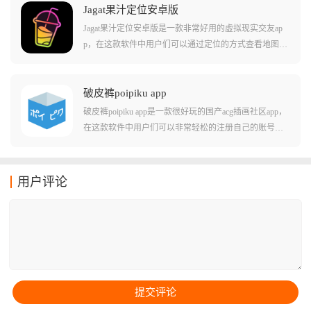
丝俱乐部，获取独家直播、未公开影像等内容。支持多
Jagat果汁定位安卓版
语言沟通，提供艺人发帖、评论互动、周边购买等服
Jagat果汁定位安卓版是一款非常好用的虚拟现实交友ap
务，让全球粉丝超越国籍和语言限制，与志同道合的朋
p，在这款软件中用户们可以通过定位的方式查看地图上
友一起追星交流。
您的朋友的位置，并且还能实时的查看您朋友的动态，
并且进行聊天互动!这款软件特别适合查看各种不同的朋
友动态，并且标记她们的位置，适合在线下就交往比较
破皮裤poipiku app
多的亲密朋友之间使用!当然，这款软件也有社区功能，
破皮裤poipiku app是一款很好玩的国产acg插画社区app，
支持用户们自己上社区寻找朋友!
在这款软件中用户们可以非常轻松的注册自己的账号进
入并开始浏览各种不同的插画和作品。软件中用户们不
但可以直接下载浏览插画作品，还能在下方的评论区当
中互相评论，谈论作品中的各种具体信息！软件中还有
用户评论
许多不同的画作推荐和排行榜功能，都能让用户们体验
到非常畅快的使用体验！