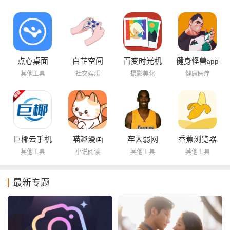
点心桌面
白芷空间
百变时光机
健身怪兽app
其他工具
社交娱乐
摄影美化
健康医疗
巨椰云手机
喵趣漫画
牢大弱网
香蕉浏览器
其他工具
小说阅读
其他工具
其他工具
最新专题