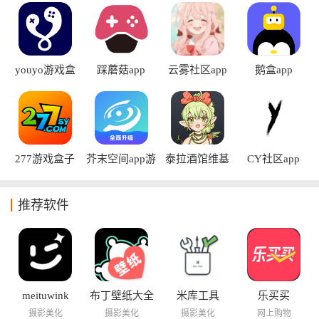
youyo游戏盒
踩蘑菇app
云雾社区app
鹅盒app
app
277游戏盒子
芥末空间app游
泰拉酒馆维基
CY社区app
app
戏盒安卓版
wiki中文版
推荐软件
meituwink
布丁壁纸大全
米库工具
乐买买
摄影美化
摄影美化
摄影美化
网上购物