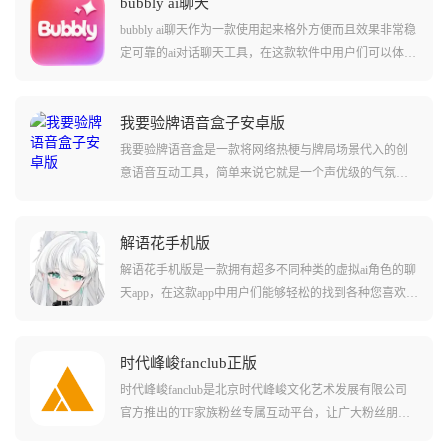
bubbly ai聊天
bubbly ai聊天作为一款使用起来格外方便而且效果非常稳
定可靠的ai对话聊天工具，在这款软件中用户们可以体验
到和其他同类型ai聊天不同的感受。软件中集成了lovemo
app当中的很多内容和功能，并且支持用户们直接转移其
他ai聊天app上和角色的对话记录和角色卡等设定。让您
我要验牌语音盒子安卓版
从不同软件之间迁移没有任何难度！软件中还可以让用
我要验牌语音盒是一款将网络热梗与牌局场景代入的创
户们体验到许多不同的对话内容，感受和角色的深度互
意语音互动工具，简单来说它就是一个声优级的气氛组
动！
组长，软件内置了大量搞怪语音包，最出名的莫过于那
段浮夸的法国腔，它会一边翻译一边一本正经地猜测对
方的底牌，瞬间把紧张的牌局变成喜剧现场，整活效果
解语花手机版
直接拉满。
解语花手机版是一款拥有超多不同种类的虚拟ai角色的聊
天app，在这款app中用户们能够轻松的找到各种您喜欢的
虚拟角色，还能直接通过ai大模型的方法和这些虚拟角色
进行对话聊天!在软件中用户们还能够自定义这些虚拟角
色的每个细节，甚至包括立绘和穿衣风格等这些也是可
时代峰峻fanclub正版
以变化的!在软件中用户们还可以套皮为这些虚拟角色，
时代峰峻fanclub是北京时代峰峻文化艺术发展有限公司
展开全新的虚拟社交玩法!
官方推出的TF家族粉丝专属互动平台，让广大粉丝朋友
们可以实时掌握偶像的最新动态、活动信息和作品发