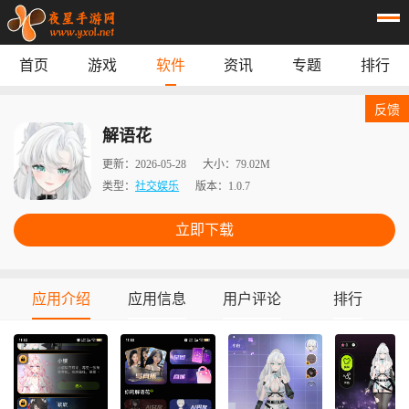
首页
游戏
软件
资讯
专题
排行
首页
游戏
应用
资讯
反馈
专题
榜单
解语花
更新：
2026-05-28
大小：
79.02M
类型：
社交娱乐
版本：
1.0.7
立即下载
应用介绍
应用信息
用户评论
排行