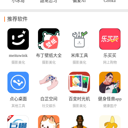
小冰岛
甜宠恋习
偏爱AI
Gooka
推荐软件
meituwink
布丁壁纸大全
米库工具
乐买买
摄影美化
摄影美化
摄影美化
网上购物
点心桌面
白芷空间
百变时光机
健身怪兽app
其他工具
社交娱乐
摄影美化
健康医疗