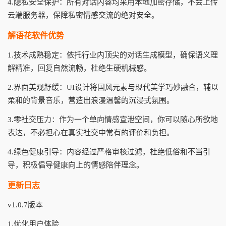
4.隐私安全保护：所有对话内容均采用本地加密存储，不会上传
云端服务器，保障私密情感交流的绝对安全。
解语花软件优势
1.技术成熟稳定：依托行业内顶尖的对话生成模型，确保语义理
解精准，回复自然流畅，杜绝生硬机械感。
2.界面美观舒缓：UI设计将国风元素与现代美学巧妙融合，辅以
柔和的背景音乐，营造出浪漫温馨的沉浸式氛围。
3.零社交压力：作为一个单向情感宣泄空间，你可以随心所欲地
表达，不必担心在真实社交中常有的评价和负担。
4.绿色健康引导：内容经过严格审核过滤，杜绝低俗和不当引
导，积极倡导健康向上的情感陪伴理念。
更新日志
v1.0.7版本
1.优化用户体验