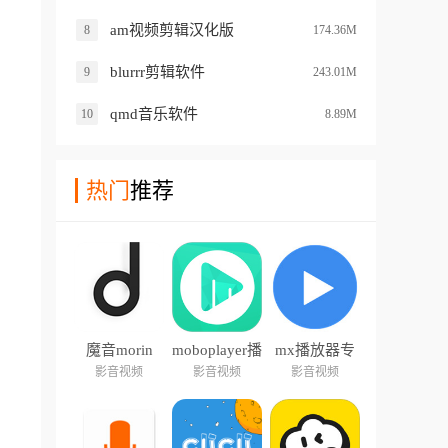
am视频剪辑汉化版
8
174.36M
blurrr剪辑软件
9
243.01M
qmd音乐软件
10
8.89M
热门
推荐
魔音morin
moboplayer播
mx播放器专
放器
业版
影音视频
影音视频
影音视频