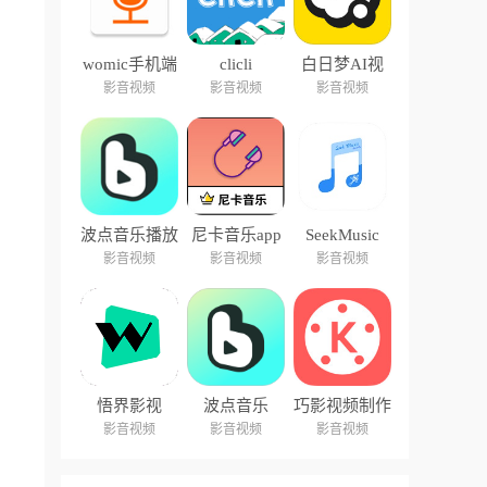
womic手机端
clicli
白日梦AI视
中文版
频创作
影音视频
影音视频
影音视频
波点音乐播放
尼卡音乐app
SeekMusic
器
影音视频
影音视频
影音视频
悟界影视
波点音乐
巧影视频制作
软件
影音视频
影音视频
影音视频