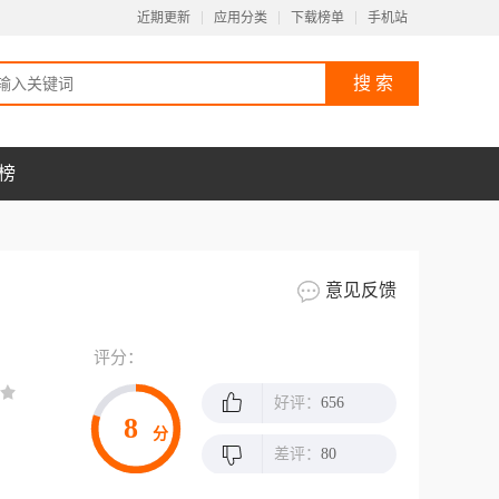
近期更新
应用分类
下载榜单
手机站
榜
意见反馈
评分：
好评：
656
8
分
差评：
80