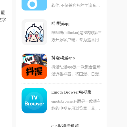
投屏到电视观看,并提供搜
软件,不仅兼容各种主流音频
务积累金币，并能直接兑换成
索、分类到播放的一站式服
，能
格式,更创新整合B站音乐资
现金提现，可以在动动手指的
务,高清甚至超清画质搭配流
文字
源,实现一键搜索与多端同
同时赚点奶茶钱。
畅播放体验,让用户随时随地
哔哩猫app
步。软件支持本地音乐播放,
沉浸二次元世界。
哔哩喵(bilimiao)是B站的第三
用户可以上传多种格式音乐文
方开源客户端，专为追番用户
件,并进行音调调整,设置桌面
打造的简洁无广告视频播放应
歌词弹幕,高容错的歌词解析
用。它与B站资源同步，涵盖
能力能带来不一样的体验。拟
抖漫动漫app
番剧、国创、动画、音乐、影
声还支持视频MV播放、Anim
抖漫动漫app是一款聚合型动
视等各类内容，支持实时弹幕
e4K实时画质提升、逐帧播放
漫追番神器，将国漫、日漫、
互动。最吸引人的是，即使没
等高级功能,可以同时登录多
韩漫与欧美番剧等海量资源汇
有大会员也能享受1080P高清
个移动端,没有登录次数限
集在一起，为动漫爱好者提供
画质，而且全程无广告干扰。
制。搭配动态歌词弹幕及拟物
Emotn Browser电视版
一站式的观看平台。软件整合
软件界面经过重新优化让操作
风格UI,为用户打造视觉与听
emotnbrowsertv版是一款很有
了多个动漫站点内容，用户无
简单直观，体积仅34M左右却
觉的双重享受,非常适合个性
趣的电视专用浏览器工具，这
需会员即可畅快追番，支持高
功能全面，支持视频下载缓
化听歌。
款工具可以非常方便的帮助用
清播放、弹幕互动、倍速调
存、离线观看、时间线穿越等
户们直接在电视上使用网络浏
节、投屏与离线缓存等全面功
特色功能，是B站用户追求纯
GD影视手机版