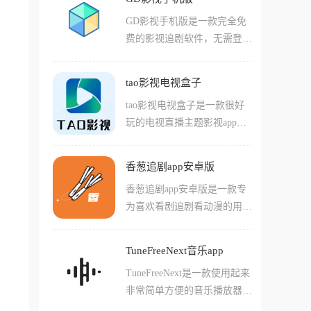
览器功能浏览各种页面来进行
能。界面简洁清爽，内容分类
粹观影体验的绝佳选择。
GD影视手机版是一款完全免
观看！在软件中还有许多特殊
细致，更新速度快，让用户随
费的影视追剧软件，无需登录
的功能等着你来体验，其中包
时随地都能畅享喜爱的动漫作
注册就能直接使用。它整合了
括能够快速搜索超重信息的搜
品，是追求纯净观漫体验的绝
网剧和电视频道的海量影视资
索工具，还有很多能够检查清
佳选择。
tao影视电视盒子
源，涵盖了国内外正在热播和
理文件和想办法听取音乐的配
tao影视电视盒子是一款很好
已经完结的影视剧集。软件本
套功能！软件内置的小工具种
玩的电视直播主题影视app，
身纯净无广告，还聚合了多个
类繁多而且都能够发挥作用！
在这款软件中用户们可以直接
视频网站的站点资源，即使不
搜索各种您喜欢的热门影视剧
开会员也能观看VIP内容。界
香葱追剧app安卓版
集和资源，并且直接通过电视
面布局简洁清晰，资源分类详
香葱追剧app安卓版是一款专
上本软件播放的方式开始观
细，更新速度和官方同步，追
为喜欢看剧追剧看动漫的用户
看！软件除开这些点播内容，
剧体验相当不错。软件还支持
们打造的视频播放app，这款
还自带了完善的各类电视节目
投屏功能，可以把手机上的内
软件中汇集了许多优质的视频
视频直播内容，用户们动动手
容投射到电视或投影设备上观
TuneFreeNext音乐app
内容，还有很多辅助功能也十
指就能轻松的查看各种电视台
看。对于喜欢追剧的朋友来
TuneFreeNext是一款使用起来
分好用，比如自动字幕匹配功
的直播内容，非常的方便！而
说，这款应用确实是个不错的
非常简单方便的音乐播放器工
能让用户们不用费时费力寻找
且软件视频画质清晰度也很
选择，基本满足了日常的观影
具，在这款软件中，用户们能
中文字幕版本，还有特殊的弹