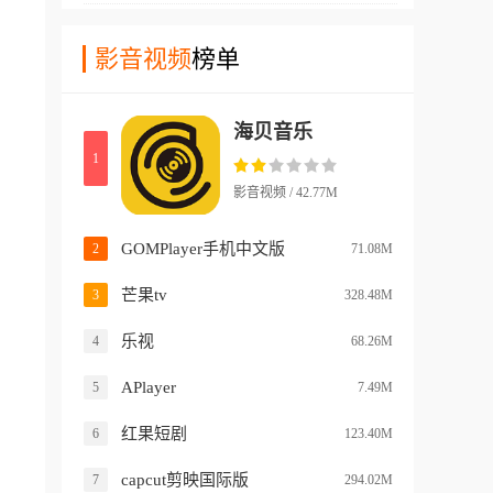
高，不会受到太多网络环境的
需求。
够直接整合多个不同音乐平台
幕功能，让您能够在看视频内
干扰！
资源来进行播放，而且在这款
影音视频
榜单
容的时候实时的和其他用户进
软件中，还支持直接导入其他
行交流沟通！软件中还有许多
音乐平台的歌单，通过这种方
不同画质档位让您选择，从72
海贝音乐
式，软件能够简单的复制歌单
0p到4k资源，这里都能找到！
1
中的所有内容到软件中，并且
支持直接进行播放。更不要担
影音视频 / 42.77M
心其他平台会出现的歌单部分
歌曲丢失的情况，因为这款ap
GOMPlayer手机中文版
2
71.08M
p中这些歌曲都是有资源的!
芒果tv
3
328.48M
乐视
4
68.26M
APlayer
5
7.49M
红果短剧
6
123.40M
capcut剪映国际版
7
294.02M