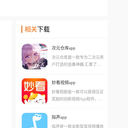
相关
下载
次元仓库app
次元仓库是一款专为二次元用
户打造的追番神器,汇聚了日
漫、国漫、美漫等海量资源,
从新番热剧到经典老番一网打
妙看视频app
尽。平台实时同步全网更新,
妙看短剧是一款可以获得互动
保证不会错过最为精彩的剧集
奖励的创新视频App软件，软
内容,在免会员免广告的情况
件依托AI技术，将全网热门的
下,用户可以在线或离线追
喜剧、悬疑、爱情等题材短剧
番。app界面清晰简单,漫画分
拟声app
一网打尽，用户在享受观看的
类详细,支持随意切换画质、
拟声是一款全能型音视频播放
同时，通过观看时长和互动任