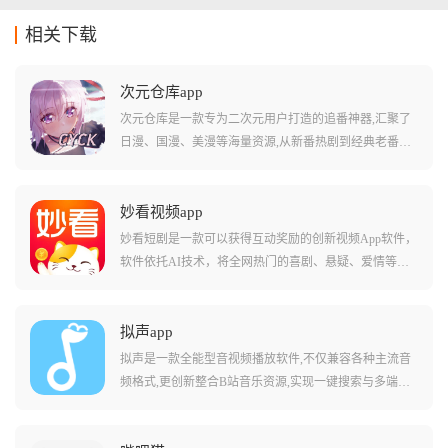
相关下载
次元仓库app
次元仓库是一款专为二次元用户打造的追番神器,汇聚了
日漫、国漫、美漫等海量资源,从新番热剧到经典老番一
网打尽。平台实时同步全网更新,保证不会错过最为精彩
的剧集内容,在免会员免广告的情况下,用户可以在线或离
线追番。app界面清晰简单,漫画分类详细,支持随意切换
妙看视频app
画质、投屏到电视观看,并提供搜索、分类到播放的一站
妙看短剧是一款可以获得互动奖励的创新视频App软件，
式服务,高清甚至超清画质搭配流畅播放体验,让用户随时
软件依托AI技术，将全网热门的喜剧、悬疑、爱情等题
随地沉浸二次元世界。
材短剧一网打尽，用户在享受观看的同时，通过观看时
长和互动任务积累金币，并能直接兑换成现金提现，可
以在动动手指的同时赚点奶茶钱。
拟声app
拟声是一款全能型音视频播放软件,不仅兼容各种主流音
频格式,更创新整合B站音乐资源,实现一键搜索与多端同
步。软件支持本地音乐播放,用户可以上传多种格式音乐
文件,并进行音调调整,设置桌面歌词弹幕,高容错的歌词解