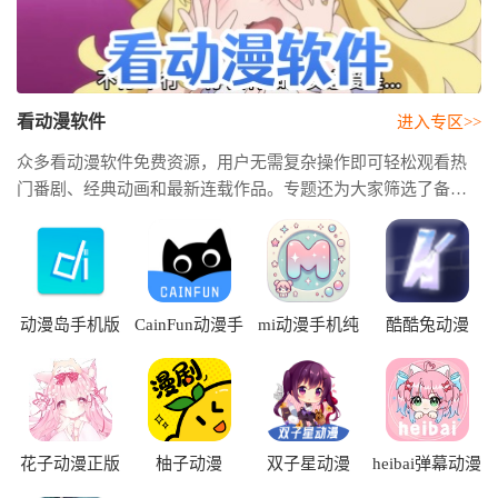
看动漫软件
进入专区>>
众多看动漫软件免费资源，用户无需复杂操作即可轻松观看热
门番剧、经典动画和最新连载作品。专题还为大家筛选了备受
用户关注的动漫应用，其中不乏被网友评为看动漫软件排行榜
第一名的热门产品。好好看动漫软件，不仅拥有丰富的动漫
库，还支持智能推荐。
动漫岛手机版
CainFun动漫手
mi动漫手机纯
酷酷兔动漫
机版
净版
花子动漫正版
柚子动漫
双子星动漫
heibai弹幕动漫