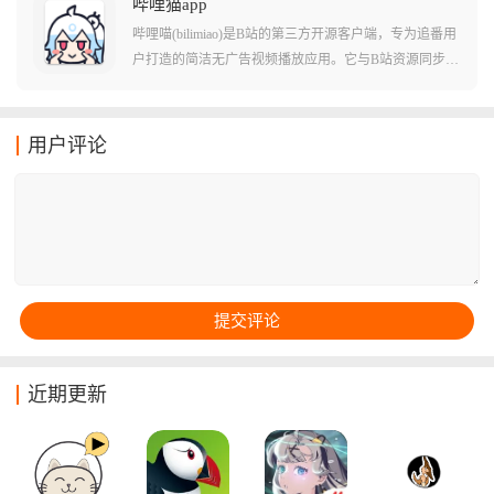
析能力能带来不一样的体验。拟声还支持视频MV播放、
哔哩猫app
Anime4K实时画质提升、逐帧播放等高级功能,可以同时
哔哩喵(bilimiao)是B站的第三方开源客户端，专为追番用
登录多个移动端,没有登录次数限制。搭配动态歌词弹幕
户打造的简洁无广告视频播放应用。它与B站资源同步，
及拟物风格UI,为用户打造视觉与听觉的双重享受,非常适
涵盖番剧、国创、动画、音乐、影视等各类内容，支持
合个性化听歌。
实时弹幕互动。最吸引人的是，即使没有大会员也能享
受1080P高清画质，而且全程无广告干扰。软件界面经过
用户评论
重新优化让操作简单直观，体积仅34M左右却功能全
面，支持视频下载缓存、离线观看、时间线穿越等特色
功能，是B站用户追求纯粹观影体验的绝佳选择。
近期更新