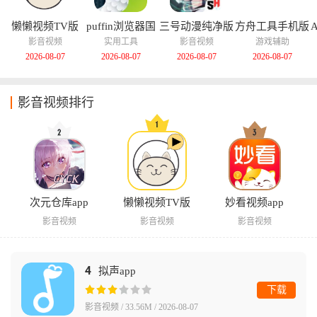
懒懒视频TV版
puffin浏览器国
三号动漫纯净版
方舟工具手机版
际版
影音视频
实用工具
影音视频
游戏辅助
2026-08-07
2026-08-07
2026-08-07
2026-08-07
影音视频排行
次元仓库app
懒懒视频TV版
妙看视频app
影音视频
影音视频
影音视频
4
拟声app
下载
影音视频 / 33.56M / 2026-08-07