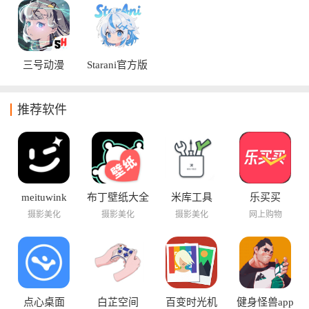
三号动漫
Starani官方版
推荐软件
meituwink
布丁壁纸大全
米库工具
乐买买
摄影美化
摄影美化
摄影美化
网上购物
点心桌面
白芷空间
百变时光机
健身怪兽app