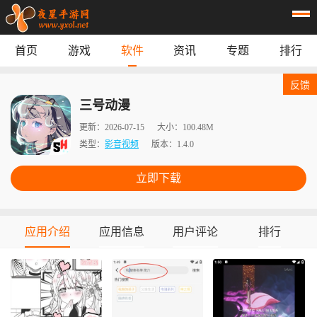
首页
游戏
软件
资讯
专题
排行
首页
游戏
应用
资讯
反馈
专题
榜单
三号动漫
更新：
2026-07-15
大小：
100.48M
类型：
影音视频
版本：
1.4.0
立即下载
应用介绍
应用信息
用户评论
排行