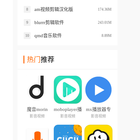
am视频剪辑汉化版
8
174.36M
blurrr剪辑软件
9
243.01M
qmd音乐软件
10
8.89M
热门
推荐
魔音morin
moboplayer播
mx播放器专
放器
业版
影音视频
影音视频
影音视频