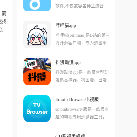
投屏到电视观看,并提供搜
软件,不仅兼容各种主流音频
务积累金币，并能直接兑换成
索、分类到播放的一站式服
，而
格式,更创新整合B站音乐资
现金提现，可以在动动手指的
务,高清甚至超清画质搭配流
速找
源,实现一键搜索与多端同
同时赚点奶茶钱。
畅播放体验,让用户随时随地
哔哩猫app
步。软件支持本地音乐播放,
能，
沉浸二次元世界。
哔哩喵(bilimiao)是B站的第三
用户可以上传多种格式音乐文
方开源客户端，专为追番用户
件,并进行音调调整,设置桌面
打造的简洁无广告视频播放应
歌词弹幕,高容错的歌词解析
用。它与B站资源同步，涵盖
能力能带来不一样的体验。拟
抖漫动漫app
番剧、国创、动画、音乐、影
声还支持视频MV播放、Anim
抖漫动漫app是一款聚合型动
视等各类内容，支持实时弹幕
e4K实时画质提升、逐帧播放
漫追番神器，将国漫、日漫、
互动。最吸引人的是，即使没
等高级功能,可以同时登录多
韩漫与欧美番剧等海量资源汇
有大会员也能享受1080P高清
个移动端,没有登录次数限
集在一起，为动漫爱好者提供
画质，而且全程无广告干扰。
制。搭配动态歌词弹幕及拟物
Emotn Browser电视版
一站式的观看平台。软件整合
软件界面经过重新优化让操作
风格UI,为用户打造视觉与听
emotnbrowsertv版是一款很有
了多个动漫站点内容，用户无
简单直观，体积仅34M左右却
觉的双重享受,非常适合个性
趣的电视专用浏览器工具，这
需会员即可畅快追番，支持高
功能全面，支持视频下载缓
化听歌。
款工具可以非常方便的帮助用
清播放、弹幕互动、倍速调
存、离线观看、时间线穿越等
户们直接在电视上使用网络浏
节、投屏与离线缓存等全面功
特色功能，是B站用户追求纯
GD影视手机版