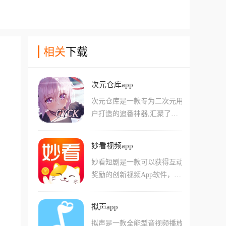
相关
下载
次元仓库app
次元仓库是一款专为二次元用
户打造的追番神器,汇聚了日
漫、国漫、美漫等海量资源,
从新番热剧到经典老番一网打
妙看视频app
尽。平台实时同步全网更新,
妙看短剧是一款可以获得互动
保证不会错过最为精彩的剧集
奖励的创新视频App软件，软
内容,在免会员免广告的情况
件依托AI技术，将全网热门的
下,用户可以在线或离线追
喜剧、悬疑、爱情等题材短剧
番。app界面清晰简单,漫画分
拟声app
一网打尽，用户在享受观看的
类详细,支持随意切换画质、
拟声是一款全能型音视频播放
同时，通过观看时长和互动任