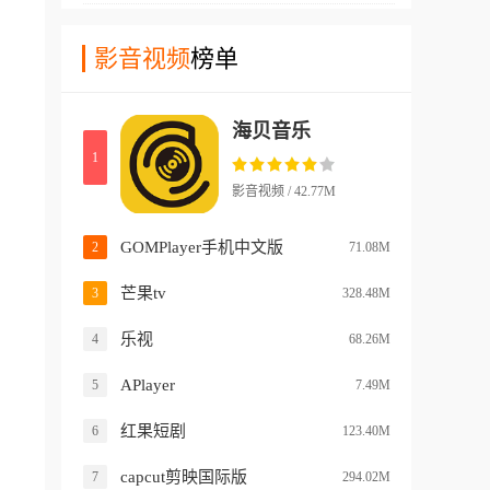
高，不会受到太多网络环境的
需求。
够直接整合多个不同音乐平台
幕功能，让您能够在看视频内
干扰！
资源来进行播放，而且在这款
影音视频
榜单
容的时候实时的和其他用户进
软件中，还支持直接导入其他
行交流沟通！软件中还有许多
音乐平台的歌单，通过这种方
不同画质档位让您选择，从72
海贝音乐
式，软件能够简单的复制歌单
0p到4k资源，这里都能找到！
1
中的所有内容到软件中，并且
支持直接进行播放。更不要担
影音视频 / 42.77M
心其他平台会出现的歌单部分
歌曲丢失的情况，因为这款ap
GOMPlayer手机中文版
2
71.08M
p中这些歌曲都是有资源的!
芒果tv
3
328.48M
乐视
4
68.26M
APlayer
5
7.49M
红果短剧
6
123.40M
capcut剪映国际版
7
294.02M