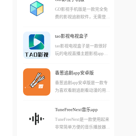
览器功能浏览各种页面来进行
能。界面简洁清爽，内容分类
粹观影体验的绝佳选择。
GD影视手机版是一款完全免
观看！在软件中还有许多特殊
细致，更新速度快，让用户随
费的影视追剧软件，无需登录
的功能等着你来体验，其中包
时随地都能畅享喜爱的动漫作
注册就能直接使用。它整合了
括能够快速搜索超重信息的搜
品，是追求纯净观漫体验的绝
网剧和电视频道的海量影视资
索工具，还有很多能够检查清
佳选择。
tao影视电视盒子
源，涵盖了国内外正在热播和
理文件和想办法听取音乐的配
tao影视电视盒子是一款很好
已经完结的影视剧集。软件本
套功能！软件内置的小工具种
玩的电视直播主题影视app，
身纯净无广告，还聚合了多个
类繁多而且都能够发挥作用！
在这款软件中用户们可以直接
视频网站的站点资源，即使不
搜索各种您喜欢的热门影视剧
开会员也能观看VIP内容。界
香葱追剧app安卓版
集和资源，并且直接通过电视
面布局简洁清晰，资源分类详
香葱追剧app安卓版是一款专
上本软件播放的方式开始观
细，更新速度和官方同步，追
为喜欢看剧追剧看动漫的用户
看！软件除开这些点播内容，
剧体验相当不错。软件还支持
们打造的视频播放app，这款
还自带了完善的各类电视节目
投屏功能，可以把手机上的内
软件中汇集了许多优质的视频
视频直播内容，用户们动动手
容投射到电视或投影设备上观
TuneFreeNext音乐app
内容，还有很多辅助功能也十
指就能轻松的查看各种电视台
看。对于喜欢追剧的朋友来
TuneFreeNext是一款使用起来
分好用，比如自动字幕匹配功
的直播内容，非常的方便！而
说，这款应用确实是个不错的
非常简单方便的音乐播放器工
能让用户们不用费时费力寻找
且软件视频画质清晰度也很
选择，基本满足了日常的观影
具，在这款软件中，用户们能
中文字幕版本，还有特殊的弹