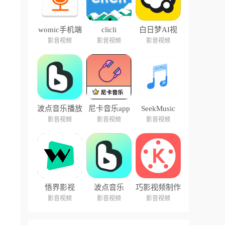
womic手机端
clicli
白日梦AI视
中文版
频创作
影音视频
影音视频
影音视频
波点音乐播放
尼卡音乐app
SeekMusic
器
影音视频
影音视频
影音视频
悟界影视
波点音乐
巧影视频制作
软件
影音视频
影音视频
影音视频