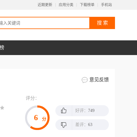
近期更新
应用分类
下载榜单
手机站
榜
意见反馈
评分：
好评：
749
6
分
差评：
63