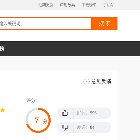
近期更新
应用分类
下载榜单
手机站
榜
意见反馈
评分：
好评：
996
7
分
差评：
84