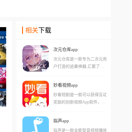
相关
下载
次元仓库app
次元仓库是一款专为二次元用
户打造的追番神器,汇聚了日
漫、国漫、美漫等海量资源,
从新番热剧到经典老番一网打
妙看视频app
尽。平台实时同步全网更新,
妙看短剧是一款可以获得互动
保证不会错过最为精彩的剧集
奖励的创新视频App软件，软
内容,在免会员免广告的情况
件依托AI技术，将全网热门的
下,用户可以在线或离线追
喜剧、悬疑、爱情等题材短剧
番。app界面清晰简单,漫画分
拟声app
一网打尽，用户在享受观看的
类详细,支持随意切换画质、
拟声是一款全能型音视频播放
同时，通过观看时长和互动任