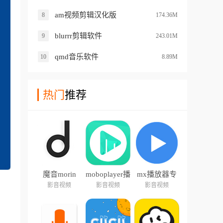
am视频剪辑汉化版
8
174.36M
blurrr剪辑软件
9
243.01M
qmd音乐软件
10
8.89M
热门
推荐
魔音morin
moboplayer播
mx播放器专
放器
业版
影音视频
影音视频
影音视频