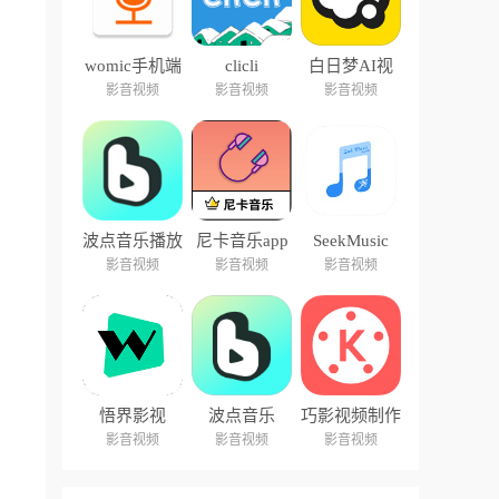
womic手机端
clicli
白日梦AI视
中文版
频创作
影音视频
影音视频
影音视频
波点音乐播放
尼卡音乐app
SeekMusic
器
影音视频
影音视频
影音视频
悟界影视
波点音乐
巧影视频制作
软件
影音视频
影音视频
影音视频