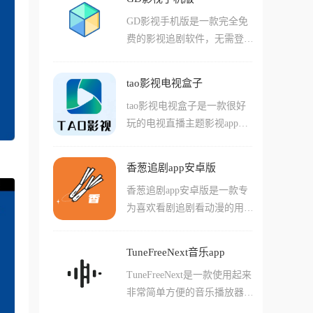
览器功能浏览各种页面来进行
能。界面简洁清爽，内容分类
粹观影体验的绝佳选择。
GD影视手机版是一款完全免
观看！在软件中还有许多特殊
细致，更新速度快，让用户随
费的影视追剧软件，无需登录
的功能等着你来体验，其中包
时随地都能畅享喜爱的动漫作
注册就能直接使用。它整合了
括能够快速搜索超重信息的搜
品，是追求纯净观漫体验的绝
网剧和电视频道的海量影视资
索工具，还有很多能够检查清
佳选择。
tao影视电视盒子
源，涵盖了国内外正在热播和
理文件和想办法听取音乐的配
tao影视电视盒子是一款很好
已经完结的影视剧集。软件本
套功能！软件内置的小工具种
玩的电视直播主题影视app，
身纯净无广告，还聚合了多个
类繁多而且都能够发挥作用！
在这款软件中用户们可以直接
视频网站的站点资源，即使不
搜索各种您喜欢的热门影视剧
开会员也能观看VIP内容。界
香葱追剧app安卓版
集和资源，并且直接通过电视
面布局简洁清晰，资源分类详
香葱追剧app安卓版是一款专
上本软件播放的方式开始观
细，更新速度和官方同步，追
为喜欢看剧追剧看动漫的用户
看！软件除开这些点播内容，
剧体验相当不错。软件还支持
们打造的视频播放app，这款
还自带了完善的各类电视节目
投屏功能，可以把手机上的内
软件中汇集了许多优质的视频
视频直播内容，用户们动动手
容投射到电视或投影设备上观
TuneFreeNext音乐app
内容，还有很多辅助功能也十
指就能轻松的查看各种电视台
看。对于喜欢追剧的朋友来
TuneFreeNext是一款使用起来
分好用，比如自动字幕匹配功
的直播内容，非常的方便！而
说，这款应用确实是个不错的
非常简单方便的音乐播放器工
能让用户们不用费时费力寻找
且软件视频画质清晰度也很
选择，基本满足了日常的观影
具，在这款软件中，用户们能
中文字幕版本，还有特殊的弹