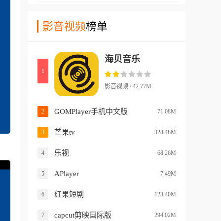
高，不会受到太多网络环境的
需求。
够直接整合多个不同音乐平台
幕功能，让您能够在看视频内
干扰！
资源来进行播放，而且在这款
影音视频
榜单
容的时候实时的和其他用户进
软件中，还支持直接导入其他
行交流沟通！软件中还有许多
音乐平台的歌单，通过这种方
不同画质档位让您选择，从72
海贝音乐
式，软件能够简单的复制歌单
0p到4k资源，这里都能找到！
1
中的所有内容到软件中，并且
支持直接进行播放。更不要担
影音视频 / 42.77M
心其他平台会出现的歌单部分
歌曲丢失的情况，因为这款ap
GOMPlayer手机中文版
2
71.08M
p中这些歌曲都是有资源的!
芒果tv
3
328.48M
乐视
4
68.26M
APlayer
5
7.49M
红果短剧
6
123.40M
capcut剪映国际版
7
294.02M