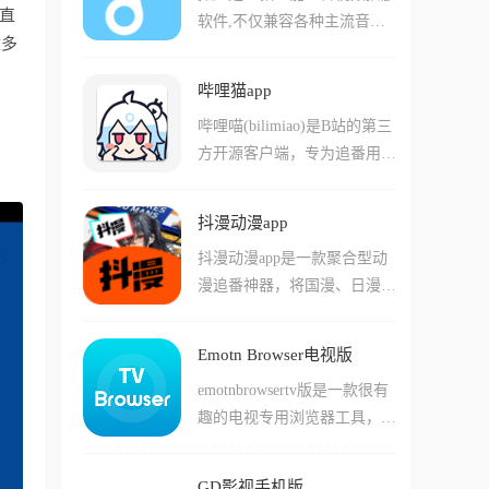
投屏到电视观看,并提供搜
直
软件,不仅兼容各种主流音频
务积累金币，并能直接兑换成
索、分类到播放的一站式服
太多
格式,更创新整合B站音乐资
现金提现，可以在动动手指的
务,高清甚至超清画质搭配流
源,实现一键搜索与多端同
同时赚点奶茶钱。
畅播放体验,让用户随时随地
哔哩猫app
步。软件支持本地音乐播放,
沉浸二次元世界。
哔哩喵(bilimiao)是B站的第三
用户可以上传多种格式音乐文
方开源客户端，专为追番用户
件,并进行音调调整,设置桌面
打造的简洁无广告视频播放应
歌词弹幕,高容错的歌词解析
用。它与B站资源同步，涵盖
能力能带来不一样的体验。拟
抖漫动漫app
番剧、国创、动画、音乐、影
声还支持视频MV播放、Anim
抖漫动漫app是一款聚合型动
视等各类内容，支持实时弹幕
e4K实时画质提升、逐帧播放
漫追番神器，将国漫、日漫、
互动。最吸引人的是，即使没
等高级功能,可以同时登录多
韩漫与欧美番剧等海量资源汇
有大会员也能享受1080P高清
个移动端,没有登录次数限
集在一起，为动漫爱好者提供
画质，而且全程无广告干扰。
制。搭配动态歌词弹幕及拟物
Emotn Browser电视版
一站式的观看平台。软件整合
软件界面经过重新优化让操作
风格UI,为用户打造视觉与听
emotnbrowsertv版是一款很有
了多个动漫站点内容，用户无
简单直观，体积仅34M左右却
觉的双重享受,非常适合个性
趣的电视专用浏览器工具，这
需会员即可畅快追番，支持高
功能全面，支持视频下载缓
化听歌。
款工具可以非常方便的帮助用
清播放、弹幕互动、倍速调
存、离线观看、时间线穿越等
户们直接在电视上使用网络浏
节、投屏与离线缓存等全面功
特色功能，是B站用户追求纯
GD影视手机版